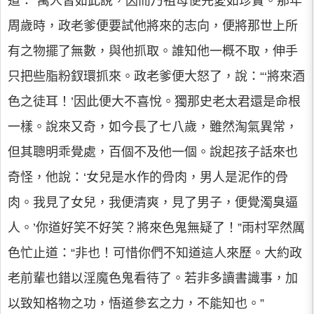
道：“萬人皆如此說，因而乃祖母便先愛如珍寶。那年
周歲時，政老爹便要試他將來的志向，便將那世上所
有之物擺了無數，與他抓取。誰知他一概不取，伸手
只把些脂粉釵環抓來。政老爹便大怒了，說：“‘將來酒
色之徒耳！’因此便大不喜悅。獨那史老太君還是命根
一樣。說來又奇，如今長了七八歲，雖然淘氣異常，
但其聰明乖覺處，百個不及他一個。說起孩子話來也
奇怪，他說：‘女兒是水作的骨肉，男人是泥作的骨
肉。我見了女兒，我便清爽，見了男子，便覺濁臭逼
人。’你道好笑不好笑？將來色鬼無疑了！”雨村罕然厲
色忙止道：“非也！可惜你們不知道這人來歷。大約政
老前輩也錯以淫魔色鬼看待了。若非多讀書識事，加
以致知格物之功，悟道參玄之力，不能知也。”