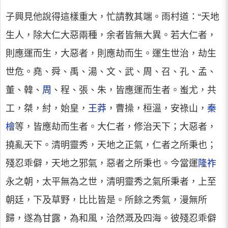
子興見他說得這樣重大，忙請教其端。雨村道：“天地
生人，除大仁大惡兩種，余者皆無大異。若大仁者，
則應運而生，大惡者，則應劫而生。運生世治，劫生
世危。堯、舜、禹、湯、文、武、周、召、孔、孟、
董、韓、
周
、程、張、朱，皆應運而生者。蚩尤，共
工，桀，紂，始皇，
王莽
，曹操，桓溫，安祿山，
秦
檜
等，皆應劫而生者。大仁者，修治天下；大惡者，
撓亂天下。清明靈秀，天地之正氣，仁者之所秉也；
殘忍乖僻，天地之邪氣，惡者之所秉也。今當運
隆祚
永之朝，太平無為之世，清明靈秀之氣所秉者，上至
朝廷，下及草野，比比皆是。所餘之秀氣，漫無所
歸，遂為甘露，為和風，洽然溉及四海。彼殘忍乖僻