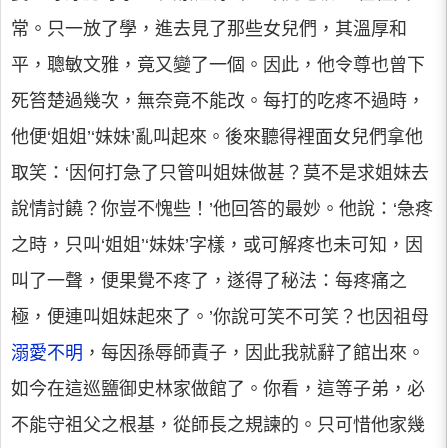
常。只一放了學，進去見了那些女兒們，其溫厚和
平，聰敏文雅，竟又變了一個。因此，他令尊也曾下
死笞楚過幾次，無奈竟不能改。每打的吃疼不過時，
他便‘姐姐’‘妹妹’亂叫起來。後來聽得裡面女兒們拿他
取笑：‘因何打急了只管叫姐妹做甚？莫不是求姐妹去
說情討饒？你豈不愧些！’他回答的最妙。他說：‘急疼
之時，只叫‘姐姐’‘妹妹’字樣，或可解疼也未可知，因
叫了一聲，便果覺不疼了，遂得了秘法：每疼痛之
極，便連叫姐妹起來了。’你說可笑不可笑？也因祖母
溺愛不明
，每因孫辱師責子，因此我就辭了館出來。
如今在這巡鹽御史林家做館了。你看，這等子弟，必
不能守祖父之根基，從師長之規諫的。只可惜他家幾