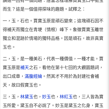
讀這一回有一個問題：應當怎樣理解賈寶玉口中銜玉
而生？這是一個值得探味的趣題。試釋之：
一，玉，石也。賈寶玉原是頑石變來；這塊頑石因不
得補天而獨立在青埂（情根）峰下。象徵賈寶玉離世
獨立和混跡於情場的獨特品格。因是頑石，故非真寶
玉也。
二，玉，是一種美石，代表一種價值，一種才能。賈
寶玉原是
補天
之石，看他在第十七回的大觀園題詞，
出口成章，
滿腹經綸
。然其才不用於為封建社會補
天，故曰假寶玉也。
三，玉，
林黛玉
也，
妙玉
也，
林紅玉
也，三人皆為寶
玉所愛。黛玉自不必說了。妙玉是黛玉之化身，寶玉