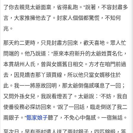
了你去親見太爺面稟，省得亂跑。”說著，不容封肅多
言，大家推擁他去了。封家人個個都驚慌，不知何
兆。
那天約二更時，只見封肅方回來，歡天喜地。眾人忙
問端的。他乃說道：“原來本府新升的太爺姓賈名化，
本貫胡州人氏，曾與女婿舊日相交。方才在咱門前過
去，因見嬌杏那丫頭買線，所以他只當女婿移住於
此。我一一將原故回明，那太爺倒傷感嘆息了一回；
又問外孫女兒，我說看燈丟了。太爺說：‘不妨，我自
使番役務必探訪回來。’說了一回話，臨走倒送了我二
兩銀子。”
甄家娘子
聽了，不免心中傷感。一宿無話。
至次日，早有雨村遣人送了兩封銀子，四匹錦緞，答