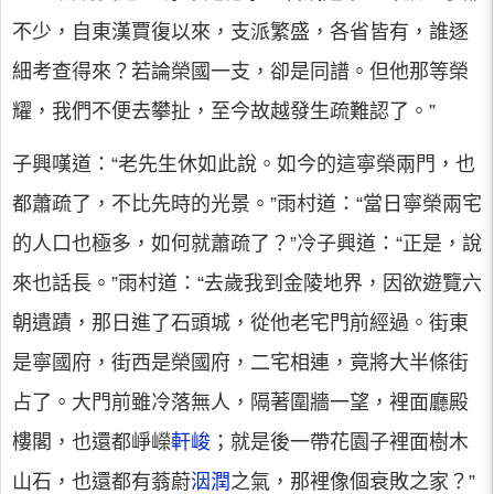
不少，自東漢賈復以來，支派繁盛，各省皆有，誰逐
細考查得來？若論榮國一支，卻是同譜。但他那等榮
耀，我們不便去攀扯，至今故越發生疏難認了。”
子興嘆道：“老先生休如此說。如今的這寧榮兩門，也
都蕭疏了，不比先時的光景。”雨村道：“當日寧榮兩宅
的人口也極多，如何就蕭疏了？”冷子興道：“正是，說
來也話長。”雨村道：“去歲我到金陵地界，因欲遊覽六
朝遺蹟，那日進了石頭城，從他老宅門前經過。街東
是寧國府，街西是榮國府，二宅相連，竟將大半條街
占了。大門前雖冷落無人，隔著圍牆一望，裡面廳殿
樓閣，也還都崢嶸
軒峻
；就是後一帶花園子裡面樹木
山石，也還都有蓊蔚
洇潤
之氣，那裡像個衰敗之家？”