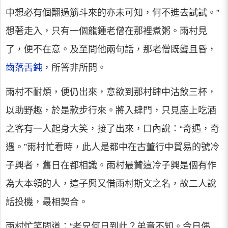
中想必有個翻過筋斗來的亦未可知，何不進去試試。”
想著走入，只有一個龍鍾老僧在那裡煮粥。雨村見
了，便不在意。及至問他兩句話，那老僧既聾且昏，
齒落舌鈍
，所答非所問。
雨村不耐煩，便仍出來，意欲到那村肆中沽飲三杯，
以助野趣，於是款步行來。將入肆門，只見座上吃酒
之客有一人起身大笑，接了出來，口內說：“奇遇，奇
遇。”雨村忙看時，此人是都中在古董行中貿易的號冷
子興者，舊日在都相識。雨村最贊這冷子興是個有作
為大本領的人，這子興又借雨村斯文之名，故二人說
話投機，最相契合。
雨村忙笑問道：“老兄何日到此？弟竟不知。今日偶