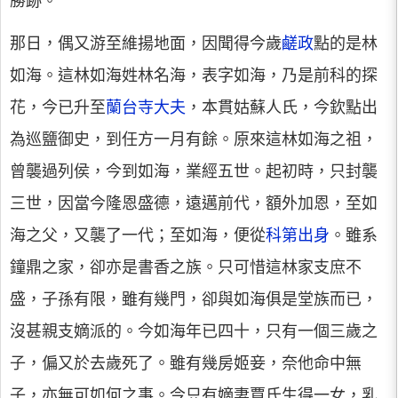
勝跡。
那日，偶又游至維揚地面，因聞得今歲
鹺政
點的是林
如海。這林如海姓林名海，表字如海，乃是前科的探
花，今已升至
蘭台寺大夫
，本貫姑蘇人氏，今欽點出
為巡鹽御史，到任方一月有餘。原來這林如海之祖，
曾襲過列侯，今到如海，業經五世。起初時，只封襲
三世，因當今隆恩盛德，遠邁前代，額外加恩，至如
海之父，又襲了一代；至如海，便從
科第出身
。雖系
鐘鼎之家，卻亦是書香之族。只可惜這林家支庶不
盛，子孫有限，雖有幾門，卻與如海俱是堂族而已，
沒甚親支嫡派的。今如海年已四十，只有一個三歲之
子，偏又於去歲死了。雖有幾房姬妾，奈他命中無
子，亦無可如何之事。今只有嫡妻賈氏生得一女，乳