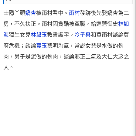
士隱丫頭
嬌杏
被雨村看中。
雨村
發跡後先娶嬌杏為二
房，不久扶正。雨村因貪酷被革職，給巡鹽御史
林如
海
獨生女兒
林黛玉
教書識字。
冷子興
和賈雨村談論賈
府危機；談論
寶玉
聰明淘氣，常說女兒是水做的骨
肉，男子是泥做的骨肉，談論邪正二氣及大仁大惡之
人。