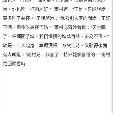
知也。”子興道：“邪也罷，正也罷，只顧算別人家的
帳，你也吃一杯酒才好。”雨村道：“正是，只顧說話，
竟多吃了幾杯。”子興笑道：“說著別人家的閒話，正好
下酒，即多吃幾杯何妨。”雨村向窗外看道：“天也晚
了，仔細關了城。我們慢慢的進城再談，未為不可。”
於是，二人起身，算還酒帳。方欲走時，又聽得後面
有人叫道：“雨村兄，恭喜了！特來報個喜信的。”雨村
忙回頭看時──