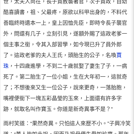
世，太夫人尚在，長子賈赦襲著官，次子賈政，自幼
酷喜讀書，祖、父最疼，原欲以科甲出身的，不料代
善臨終時遺本一上，皇上因恤先臣，即時令長子襲官
外，問還有几子，立刻引見，遂額外賜了這政老爹一
個主事之銜，令其入部習學，如今現已升了員外郎
了。這政老爹的夫人王氏，頭胎生的公子，名喚
賈
珠
，十四歲進學，不到二十歲就娶了妻生了子，一病
死了。第二胎生了一位小姐，生在大年初一，這就奇
了；不想後來又生一位公子，說來更奇，一落胎胞，
嘴裡便銜下一塊五彩晶瑩的玉來，上面還有許多字
跡，就取名叫作寶玉。你道是新奇異事不是？”
雨村笑道：“果然奇異。只怕這人來歷不小。”子興冷笑