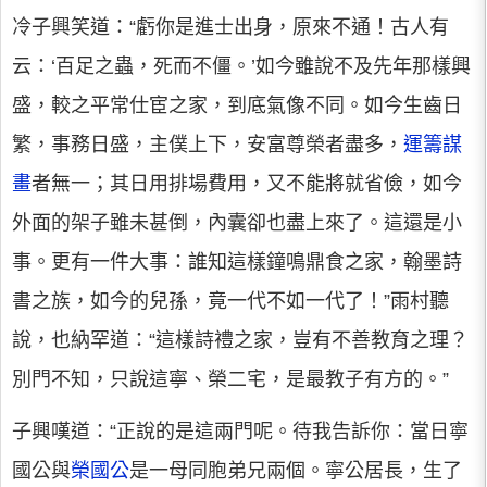
冷子興笑道：“虧你是進士出身，原來不通！古人有
云：‘百足之蟲，死而不僵。’如今雖說不及先年那樣興
盛，較之平常仕宦之家，到底氣像不同。如今生齒日
繁，事務日盛，主僕上下，安富尊榮者盡多，
運籌謀
畫
者無一；其日用排場費用，又不能將就省儉，如今
外面的架子雖未甚倒，內囊卻也盡上來了。這還是小
事。更有一件大事：誰知這樣鐘鳴鼎食之家，翰墨詩
書之族，如今的兒孫，竟一代不如一代了！”雨村聽
說，也納罕道：“這樣詩禮之家，豈有不善教育之理？
別門不知，只說這寧、榮二宅，是最教子有方的。”
子興嘆道：“正說的是這兩門呢。待我告訴你：當日寧
國公與
榮國公
是一母同胞弟兄兩個。寧公居長，生了