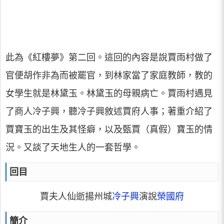
此為《紅樓夢》第二回。這回的內容是說賈雨村做了
官便胡作非為而被罷官，到林家當了家庭教師，教的
女學生就是林黛玉。林黛玉的母親病亡。賈雨村遇見
了商人冷子興，聽冷子興敘述賈府人事；著重介紹了
賈寶玉的出生及其怪癖，以及甄賈（真假）寶玉的情
況。又談了天地生人的一套哲學。
回目
賈夫人
仙逝揚州城
冷子興
演說
榮國府
簡介