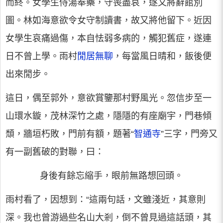
而終。女學生侍湯奉藥，守喪盡哀，遂又將辭館別
圖。林如海意欲令女守制讀書，故又將他留下。近因
女學生哀痛過傷，本自怯弱多病的，觸犯舊症，遂連
日不曾上學。雨村
閒居無聊
，每當風日晴和，飯後便
出來閒步。
這日，偶至郭外，意欲賞鑒那村野風光。忽信步至一
山環水鏇，茂林深竹之處，隱隱的有座廟宇，門巷傾
頹，牆垣朽敗，門前有額，題著“
智通寺
”三字，門旁又
有一副舊破的對聯，曰：
身後有餘忘縮手，眼前無路想回頭。
雨村看了，因想到：“這兩句話，文雖淺近，其意則
深。我也曾游過些名山大剎，倒不曾見過這話頭，其