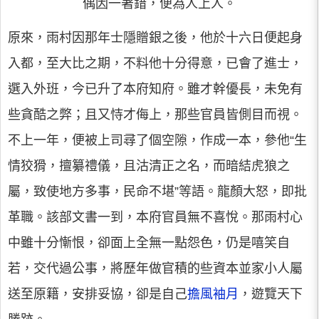
偶因一著錯，便為人上人。
原來，雨村因那年士隱贈銀之後，他於十六日便起身
入都，至大比之期，不料他十分得意，已會了進士，
選入外班，今已升了本府知府。雖才幹優長，未免有
些貪酷之弊；且又恃才侮上，那些官員皆側目而視。
不上一年，便被上司尋了個空隙，作成一本，參他“生
情狡猾，擅纂禮儀，且沽清正之名，而暗結虎狼之
屬，致使地方多事，民命不堪”等語。龍顏大怒，即批
革職。該部文書一到，本府官員無不喜悅。那雨村心
中雖十分慚恨，卻面上全無一點怨色，仍是嘻笑自
若，交代過公事，將歷年做官積的些資本並家小人屬
送至原籍，安排妥協，卻是自己
擔風袖月
，遊覽天下