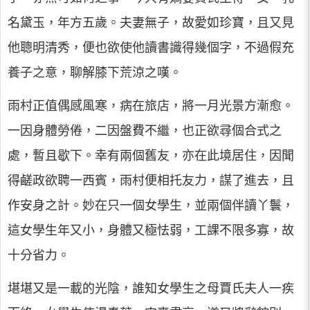
名黛玉，年方五歲。夫妻無子，故愛如珍寶，且又見
他聰明清秀，便也欲使他讀書識得幾個字，不過假充
養子之意，聊解膝下荒涼之嘆。
雨村正值偶感風寒，病在旅店，將一月光景方漸愈。
一因身體勞倦，二因盤費不繼，也正欲尋個合式之
處，暫且歇下。幸有兩個舊友，亦在此境居住，因聞
得鹺政欲聘一西賓，雨村便相托友力，謀了進去，且
作安身之計。妙在只一個女學生，並兩個伴讀丫鬟，
這女學生年又小，身體又極怯弱，工課不限多寡，故
十分省力。
堪堪又是一載的光陰，誰知女學生之母賈氏夫人一疾