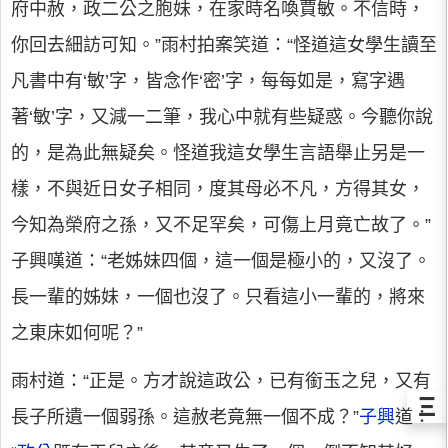
府中赦，政二公之胞妹，在家時名喚賈敏。不信時，
你回去細訪可知。”雨村拍案笑道：“怪道這女學生讀至
凡書中有‘敏’字，皆念作‘密’字，每每如是，寫字遇
著‘敏’字，又減一二筆，我心中就有些疑惑。今聽你說
的，是為此無疑矣。怪道我這女學生言語舉止另是一
樣，不與近日女子相同，度其母必不凡，方得其女，
今知為榮府之孫，又不足罕矣，可傷上月竟亡故了。”
子興嘆道：“老姊妹四個，這一個是極小的，又沒了。
長一輩的姊妹，一個也沒了。只看這小一輩的，將來
之東床如何呢？”
雨村道：“正是。方才說這政公，已有銜玉之兒，又有
Ξ
長子所遺一個弱孫。這赦老竟無一個不成？”
子興
道：