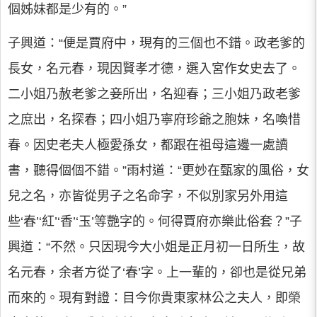
個姊妹都是少有的。”
子興道：“便是賈府中，現有的三個也不錯。政老爹的
長女，名元春，現因賢孝才德，選入宮作女史去了。
二小姐乃赦老爹之妾所出，名迎春；三小姐乃政老爹
之庶出，名探春；四小姐乃寧府珍爺之胞妹，名喚惜
春。因史老夫人極愛孫女，都跟在祖母這邊一處讀
書，聽得個個不錯。”雨村道：“更妙在甄家的風俗，女
兒之名，亦皆從男子之名命字，不似別家另外用這
些‘春’‘紅’‘香’‘玉’等艷字的。何得賈府亦樂此俗套？”子
興道：“不然。只因現今大小姐是正月初一日所生，故
名元春，余者方從了‘春’字。上一輩的，卻也是從兄弟
而來的。現有對證：目今你貴東家林公之夫人，即榮