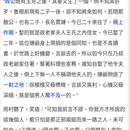
“
政公
既有玉兒之後，其妾又生了一個，倒不知其好
歹。隻眼前現有二子一孫，卻不知將來如何。若問那
赦公，也有二子，長名賈璉，今已二十來往了，
親上
作親
，娶的就是政老爹夫人王氏之內侄女，今已娶了
二年。這位璉爺身上現捐的是個同知，也是不肯讀
書，於世路上好機變，言談去的，所以如今只在乃叔
政老爺家住著，幫著料理些家務。誰知自娶了他令夫
人之後，倒上下無一人不稱頌他夫人的，璉爺倒退了
一射之地
：說模樣又極標緻，言談又爽利，心機又極
深細，竟是個男人
萬不及一
的。”
雨村聽了，笑道：“可知我前言不謬。你我方才所說的
這幾個人，都只怕是那正邪兩賦而來一路之人，未可