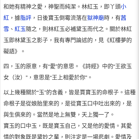
和她有精神之愛，神聖而純潔。林紅玉，即丫頭
小
紅
，據
脂評
，日後寶玉倒霉流落在
獄神廟
時，有
茜
雪
、
紅玉
隨之，則林紅玉必補黛玉而代之。關於林紅
玉即林黛玉之影子，我有專門論述的，見《紅樓夢的
礙語》。
四，玉的原意，有“愛”的意思。《詩經》中的“王欲玉
女（汝）”，意思是“王上相愛於你”。
以上幾種關於“玉”的含義，皆是賈寶玉的命根子。這種
命根子是從娘胎里來的，是從寶玉口中吐出來的，是
與生俱來的。當然是地上無雙，天上獨一了。
寶玉的口中玉，既是寶玉自己，又是他的愛情。其愛
情的對象既是黛妙之輩，則注定是一場悲劇。愛情及