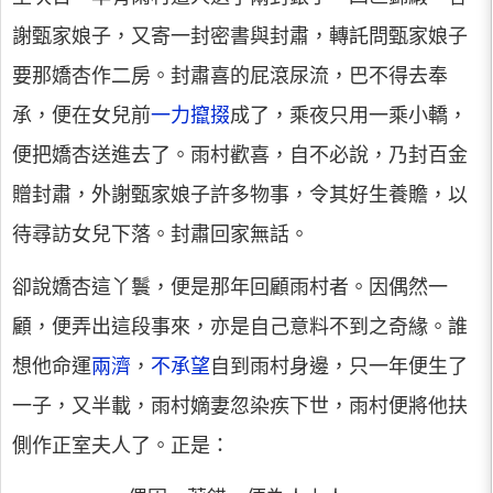
謝甄家娘子，又寄一封密書與封肅，轉託問甄家娘子
要那嬌杏作二房。封肅喜的屁滾尿流，巴不得去奉
承，便在女兒前
一力攛掇
成了，乘夜只用一乘小轎，
便把嬌杏送進去了。雨村歡喜，自不必說，乃封百金
贈封肅，外謝甄家娘子許多物事，令其好生養贍，以
待尋訪女兒下落。封肅回家無話。
卻說嬌杏這丫鬟，便是那年回顧雨村者。因偶然一
顧，便弄出這段事來，亦是自己意料不到之奇緣。誰
想他命運
兩濟
，
不承望
自到雨村身邊，只一年便生了
一子，又半載，雨村嫡妻忽染疾下世，雨村便將他扶
側作正室夫人了。正是：