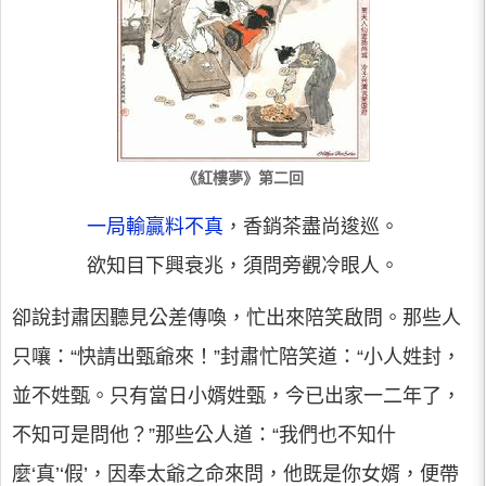
《紅樓夢》第二回
一局輸贏料不真
，香銷茶盡尚逡巡。
欲知目下興衰兆，須問旁觀冷眼人。
卻說封肅因聽見公差傳喚，忙出來陪笑啟問。那些人
只嚷：“快請出甄爺來！”封肅忙陪笑道：“小人姓封，
並不姓甄。只有當日小婿姓甄，今已出家一二年了，
不知可是問他？”那些公人道：“我們也不知什
麼‘真’‘假’，因奉太爺之命來問，他既是你女婿，便帶