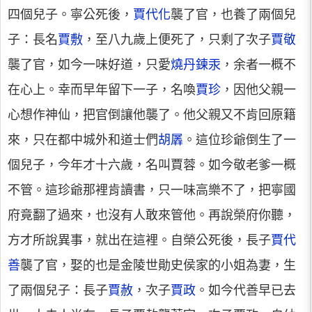
四個兒子。寧公死後，
賈代化
襲了官，也養了兩個兒
子：長名
賈敷
，至八九歲上便死了，只剩了次子
賈敬
襲了官，如今一味好道，只愛
燒丹鍊汞
，余者一概不
在心上。幸而早年留下一子，名喚
賈珍
，因他父親一
心想作神仙，把官倒讓他襲了。他父親又不肯回原籍
來，只在都中城外和道士們
胡羼
。這位珍爺倒生了一
個兒子，今年才十六歲，名叫賈蓉。如今敬老爹一概
不管。這珍爺那裡肯讀書，只一味高樂不了，把寧國
府竟翻了過來，也沒有人敢來管他。再說榮府你聽，
方才所說異事，就出在這裡。自榮公死後，長子
賈代
善
襲了官，娶的也是金陵世勛史侯家的小姐為妻，生
了兩個兒子：長子
賈赦
，次子
賈政
。如今代善早已去