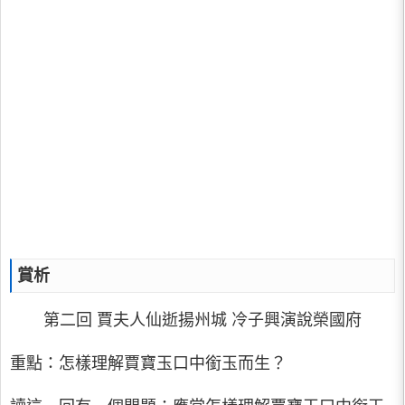
賞析
第二回 賈夫人仙逝揚州城 冷子興演說榮國府
重點：怎樣理解賈寶玉口中銜玉而生？