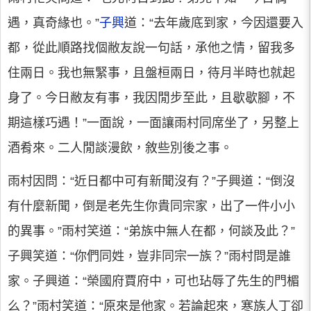
遇，真奇緣也。”
子興
道：“去年歲底到家，今因還要入
都，從此順路找個敝友說一句話，承他之情，留我多
住兩日。我也無緊事，且盤桓兩日，待月半時也就起
身了。今日敝友有事，我因閒步至此，且歇歇腳，不
期這樣巧遇！”一面說，一面讓雨村同席坐了，另整上
酒肴來。二人閒談漫飲，敘些別後之事。
雨村因問：“近日都中可有新聞沒有？”子興道：“倒沒
有什麼新聞，倒是老先生你貴同宗家，出了一件小小
的異事。”雨村笑道：“弟族中無人在都，何談及此？”
子興笑道：“你們同姓，豈非同宗一族？”雨村問是誰
家。子興道：“榮國府賈府中，可也玷辱了先生的門楣
么？”雨村笑道：“原來是他家。若論起來，寒族人丁卻