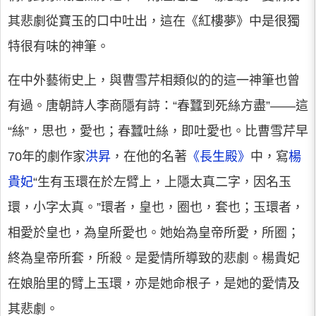
其悲劇從寶玉的口中吐出，這在《紅樓夢》中是很獨
特很有味的神筆。
在中外藝術史上，與曹雪芹相類似的的這一神筆也曾
有過。唐朝詩人李商隱有詩：“春蠶到死絲方盡”——這
“絲”，思也，愛也；春蠶吐絲，即吐愛也。比曹雪芹早
70年的劇作家
洪昇
，在他的名著
《長生殿》
中，寫
楊
貴妃
“生有玉環在於左臂上，上隱太真二字，因名玉
環，小字太真。”環者，皇也，圈也，套也；玉環者，
相愛於皇也，為皇所愛也。她始為皇帝所愛，所圈；
終為皇帝所套，所殺。是愛情所導致的悲劇。楊貴妃
在娘胎里的臂上玉環，亦是她命根子，是她的愛情及
其悲劇。