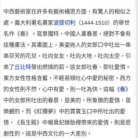
中西藝術家在許多有藝術構思方面，有驚人的相似之
處。義大利著名畫家
波提切利
（1444-1510）的舉世
名作《春》。寫意獨特，中國人畫春景，絕對不會有
這種畫法。其畫面上，美姿迷人的女郎口中吐出一串
串芬芳的花兒，吐向女友，吐向大地，吐向太空，引
來了
丘比特
發出燃燒的箭。這女郎吐春，即吐愛情。
東方女性性格含蓄，不輕易傾吐心中愛的秘密。西方
的女性則不然，心中有愛，則一吐為快。這幅
《春》
中的女郎所吐出的春景，是美的，所象徵的愛情，是
樂觀的。而《紅樓夢》中的賈寶玉口中所吐出的愛
情，《長生殿》中楊貴妃娘胎裡帶來的愛情，則是悲
劇性的。這是中西文化的一大差別。