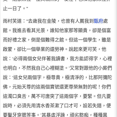
止一日了。”
雨村笑道：“去歲我在金陵，也曾有人薦我到
甄府
處
館。我進去看其光景，誰知他家那等顯貴，卻是個富
而好禮之家，倒是個難得之館。但這一個學生，雖是
啟蒙，卻比一個舉業的還勞神。說起來更可笑，他
說：‘必得兩個女兒伴著我讀書，我方能認得字，心裡
也明白，不然我自己心裡糊塗。’又常對跟他的小廝們
說：‘這女兒兩個字，極尊貴，極清淨的，比那阿彌陀
佛，元始天尊的這兩個寶號還更尊榮無對的呢！你們
這濁口臭舌，萬不可唐突了這兩個字，要緊。但凡要
說時，必須先用清水香茶漱了口才可，設若失錯，便
要鑿牙穿腮等事。’其暴虐浮躁，頑劣憨痴，種種異