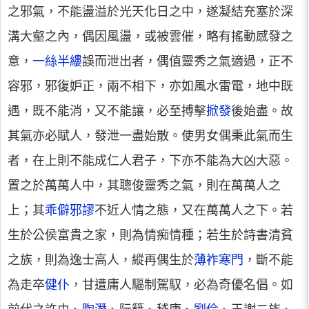
之邪氣，不能盪溢於光天化日之中，遂凝結充塞於深
溝大壑之內，偶因風盪，或被雲催，略有搖動感發之
意，
一絲半縷
誤而泄出者，偶值靈秀之氣適過，正不
容邪，邪復妒正，兩不相下，亦如風水雷電，地中既
遇，既不能消，又不能讓，必至搏擊
掀發
後始盡。故
其氣亦必賦人，發泄一盡始散。使男女偶秉此氣而生
者，在上則不能成仁人君子，下亦不能為大凶大惡。
置之於萬萬人中，其聰俊靈秀之氣，則在萬萬人之
上；其
乖僻邪謬
不近人情之態，又在萬萬人之下。若
生於公侯富貴之家，則為情痴情種；若生於詩書清貧
之族，則為逸士高人，縱再偶生於
薄祚寒門
，斷不能
為走卒
健仆
，甘遭庸人驅制駕馭，必為奇優名倡。如