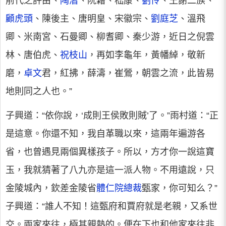
前代之許由、
陶潛
、阮籍、嵇康、
劉伶
、王謝二族、
顧虎頭
、陳後主、唐明皇、宋徽宗、
劉庭芝
、溫飛
卿、米南宮、石曼卿、柳耆卿、秦少游，近日之倪雲
林、唐伯虎、
祝枝山
，再如李龜年，黃幡綽，敬新
磨，
卓文
君，紅拂，薛濤，崔鶯，朝雲之流，此皆易
地則同之人也。”
子興道：“依你說，‘成則王侯敗則賊’了。”雨村道：“正
是這意。你還不知，我自革職以來，這兩年遍游各
省，也曾遇見兩個異樣孩子。所以，方才你一說這寶
玉，我就猜著了八九亦是這一派人物。不用遠說，只
金陵城內，欽差金陵省
體仁院總裁
甄家，你可知么？”
子興道：“誰人不知！這甄府和賈府就是老親，又系世
交。兩家來往，極其親熱的。便在下也和他家來往非