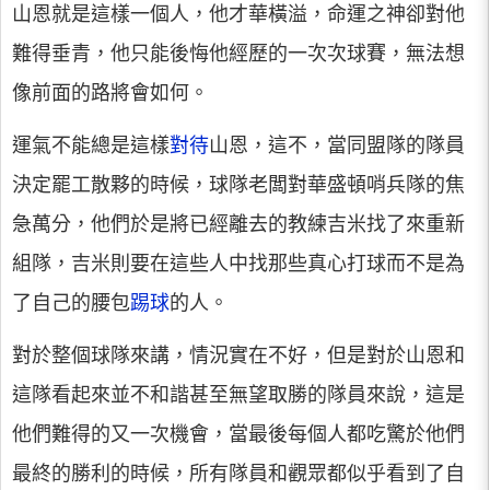
山恩就是這樣一個人，他才華橫溢，命運之神卻對他
難得垂青，他只能後悔他經歷的一次次球賽，無法想
像前面的路將會如何。
運氣不能總是這樣
對待
山恩，這不，當同盟隊的隊員
決定罷工散夥的時候，球隊老闆對華盛頓哨兵隊的焦
急萬分，他們於是將已經離去的教練吉米找了來重新
組隊，吉米則要在這些人中找那些真心打球而不是為
了自己的腰包
踢球
的人。
對於整個球隊來講，情況實在不好，但是對於山恩和
這隊看起來並不和諧甚至無望取勝的隊員來說，這是
他們難得的又一次機會，當最後每個人都吃驚於他們
最終的勝利的時候，所有隊員和觀眾都似乎看到了自