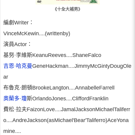
《十全大補男》
編劇Writer：
VinceMcKewin....(writtenby)
演員Actor：
基努·李維斯KeanuReeves....ShaneFalco
吉恩·哈克曼
GeneHackman....JimmyMcGintyDougOle
ar
布魯克·朗頓BrookeLangton....AnnabelleFarrell
奧蘭多·瓊
斯OrlandoJones....CliffordFranklin
費松·拉夫FaizonLove....JamalJacksonMichaelTaliferr
o....AndreJackson(asMichael'Bear'Taliferro)AceYona
mine....