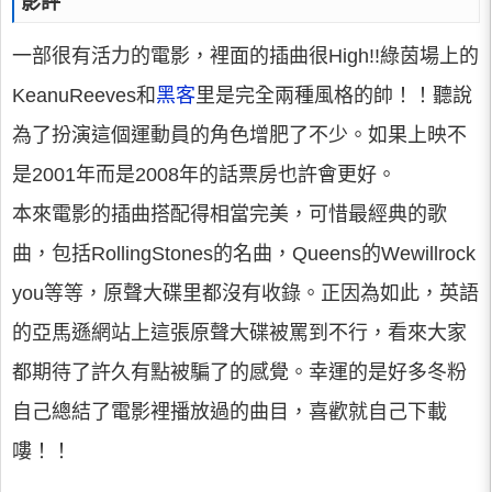
影評
一部很有活力的電影，裡面的插曲很High!!綠茵場上的
KeanuReeves和
黑客
里是完全兩種風格的帥！！聽說
為了扮演這個運動員的角色增肥了不少。如果上映不
是2001年而是2008年的話票房也許會更好。
本來電影的插曲搭配得相當完美，可惜最經典的歌
曲，包括RollingStones的名曲，Queens的Wewillrock
you等等，原聲大碟里都沒有收錄。正因為如此，英語
的亞馬遜網站上這張原聲大碟被罵到不行，看來大家
都期待了許久有點被騙了的感覺。幸運的是好多冬粉
自己總結了電影裡播放過的曲目，喜歡就自己下載
嘍！！