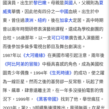
國演員，出生於
黎巴嫩
。母親是
英國
人，父親則為
夏
威夷
華僑，因此他有四分之一
中國
血統。出生於中
東，曾住過
澳洲
、
紐約
，後在
加拿大
定居。高中時期
曾以兩年時間研修表演藝術課程，還成為學校劇團的
台柱。16歲那年，以一支
可口可樂
廣告進入演藝圈，
而後參加多倫多電視台節目及舞台劇演出。
1987年以
《大河邊緣》
在美國市場引起注意，兩年後
《阿比阿弟的冒險》
中極具喜感的角色，成為美國校
園青少年偶像。1994年
《生死時速》
的成功，使之躍
為一線巨星。然而之後的基努卻一反常態，玩起了樂
隊、飆車，肆意遠離主流，在一年多沒接拍電影的情
況下，1999年，
《黑客帝國》
找到了他，舉世瘋狂。
2003年，第2、3部續集連環推出，風頭無兩。在星光