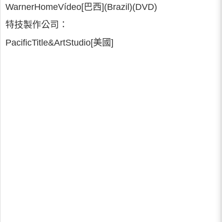
WarnerHomeVídeo[巴西](Brazil)(DVD)
特技製作公司：
PacificTitle&ArtStudio[美國]