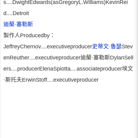
s....DwightEdwards(asGregoryL.Williams)KevinRei
d....Detroit
迪蘭·塞勒斯
製作人Producedby：
JeffreyChernov....executiveproducer
史蒂文·魯瑟
Stev
enReuther....executiveproducer迪蘭·塞勒斯DylanSell
ers....producerElenaSpiotta....associateproducer埃文
·斯托夫ErwinStoff....executiveproducer