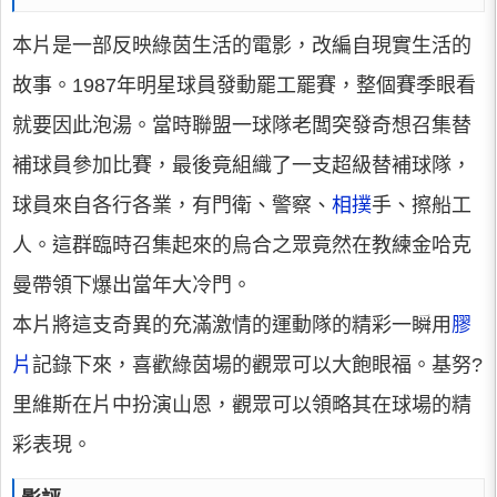
本片是一部反映綠茵生活的電影，改編自現實生活的
故事。1987年明星球員發動罷工罷賽，整個賽季眼看
就要因此泡湯。當時聯盟一球隊老闆突發奇想召集替
補球員參加比賽，最後竟組織了一支超級替補球隊，
球員來自各行各業，有門衛、警察、
相撲
手、擦船工
人。這群臨時召集起來的烏合之眾竟然在教練金哈克
曼帶領下爆出當年大冷門。
本片將這支奇異的充滿激情的運動隊的精彩一瞬用
膠
片
記錄下來，喜歡綠茵場的觀眾可以大飽眼福。基努?
里維斯在片中扮演山恩，觀眾可以領略其在球場的精
彩表現。