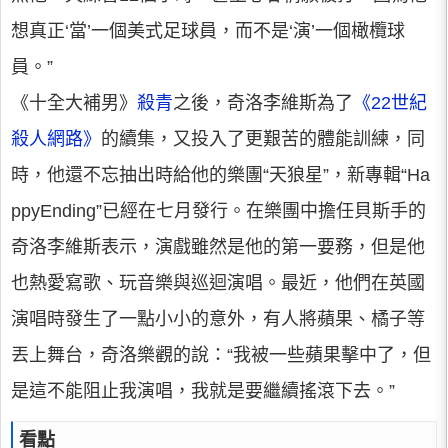
想真正‘當’一個美式足球員，而不是‘演’一個橄欖球
員。”
《十全大補男》
殺青
之後，奇洛李維斯為了
《22世紀
殺人網路》
的續集，又投入了更艱苦的體能訓練，同
時，他還不忘抽出時給他的樂團“天狼星”，新專輯“Ha
ppyEnding”已經在七月發行。在樂團中擔任貝斯手的
奇洛李維斯表示，演戲雖然是他的第一要務，但是他
也熱愛寫歌、玩音樂與巡迴演唱。最近，他們在英國
演唱時發生了一點小小的意外，有人將蘋果、橘子等
丟上舞台，奇洛樂觀的說：“我被一些蘋果擊中了，但
是這不能阻止我演唱，我就是要繼續搖滾下去。”
看點