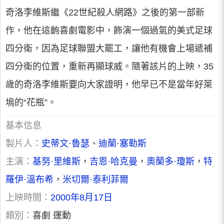
奇洛李維斯繼《22世紀殺人網路》之後的第一部新
作，他在這齣喜劇電影中，飾演一個過氣的美式足球
四分衛，因為足球聯盟大罷工，讓他有機會上場遞補
四分衛的位置，重新再顯球威。隨著該片的上映，35
歲的奇洛李維斯要向大家證明，他早已不是當年好萊
塢的“花瓶”。
基本信息
製片人：
史蒂文·魯瑟
、
迪蘭·塞勒斯
主演：
基努·里維斯
，
吉恩·哈克曼
，
奧蘭多·瓊斯
，
特
羅伊·溫布希
，
米切爾·泰利菲爾
上映時間：
2000年8月17日
類別：
喜劇 運動