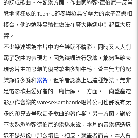
的既成歌曲。在配樂方面，作曲家約翰·德伯尼一反常
態地將狂放的Techno節奏與極具衝擊力的電子音樂相
接合，他的這種實驗性做法在廣大樂迷中引起巨大反
響。
不少樂迷認為本片中的音樂既不精彩，同時又大大削
弱了歌曲的表現力，因為縱觀流行歌壇，能夠準確表
現影片主題思想的優秀歌曲多如牛毛，蒼白無力的配
樂顯得多餘和
累贅
。但筆者認為上述這種想法，無非
是電影歌曲愛好者的一廂情願，一方面，一向盛產電
影原作音樂的VareseSarabande唱片公司也許沒有太
多的預算去爭取更多歌曲的著作權，另一方面，對於
不太熟悉約翰德伯尼的樂迷來說，本片的音樂構造遠
遠不是想像中那么糟糕。相反，就筆者而言，本人曾