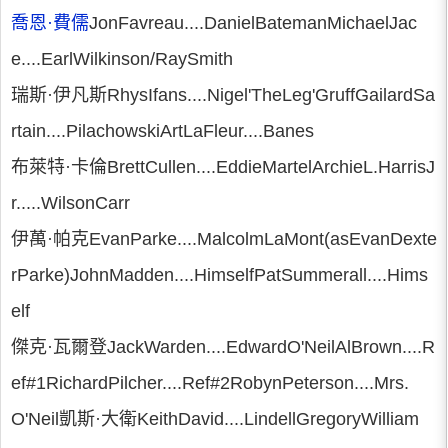
喬恩·費儒
JonFavreau....DanielBatemanMichaelJac
e....EarlWilkinson/RaySmith
瑞斯·伊凡斯RhysIfans....Nigel'TheLeg'GruffGailardSa
rtain....PilachowskiArtLaFleur....Banes
布萊特·卡倫BrettCullen....EddieMartelArchieL.HarrisJ
r.....WilsonCarr
伊萬·帕克EvanParke....MalcolmLaMont(asEvanDexte
rParke)JohnMadden....HimselfPatSummerall....Hims
elf
傑克·瓦爾登JackWarden....EdwardO'NeilAlBrown....R
ef#1RichardPilcher....Ref#2RobynPeterson....Mrs.
O'Neil凱斯·大衛KeithDavid....LindellGregoryWilliam