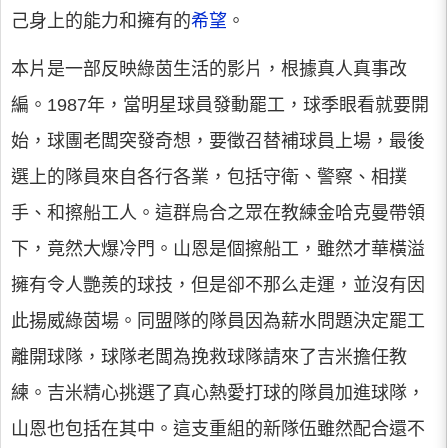
己身上的能力和擁有的
希望
。
本片是一部反映綠茵生活的影片，根據真人真事改
編。1987年，當明星球員發動罷工，球季眼看就要開
始，球團老闆突發奇想，要徵召替補球員上場，最後
選上的隊員來自各行各業，包括守衛、警察、相撲
手、和擦船工人。這群烏合之眾在教練金哈克曼帶領
下，竟然大爆冷門。山恩是個擦船工，雖然才華橫溢
擁有令人艷羨的球技，但是卻不那么走運，並沒有因
此揚威綠茵場。同盟隊的隊員因為薪水問題決定罷工
離開球隊，球隊老闆為挽救球隊請來了吉米擔任教
練。吉米精心挑選了真心熱愛打球的隊員加進球隊，
山恩也包括在其中。這支重組的新隊伍雖然配合還不