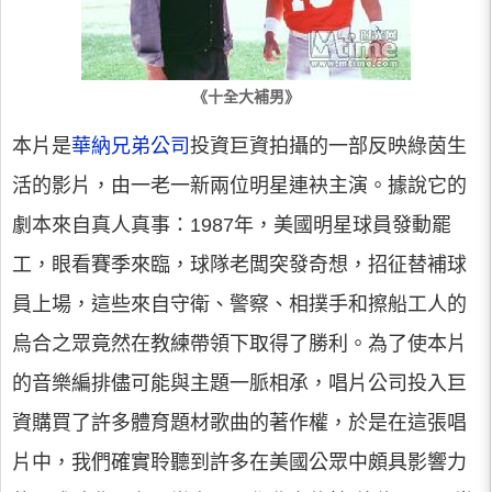
《十全大補男》
本片是
華納兄弟公司
投資巨資拍攝的一部反映綠茵生
活的影片，由一老一新兩位明星連袂主演。據說它的
劇本來自真人真事：1987年，美國明星球員發動罷
工，眼看賽季來臨，球隊老闆突發奇想，招征替補球
員上場，這些來自守衛、警察、相撲手和擦船工人的
烏合之眾竟然在教練帶領下取得了勝利。為了使本片
的音樂編排儘可能與主題一脈相承，唱片公司投入巨
資購買了許多體育題材歌曲的著作權，於是在這張唱
片中，我們確實聆聽到許多在美國公眾中頗具影響力