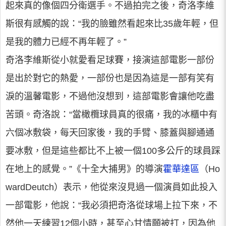
起來真的像個四分衛選手。不過拍完之後，奇洛李維
斯很有感觸的說：“我的臉雖然看起來比35歲年輕，但
是我的體力已經不再年輕了。”
奇洛李維斯從小就愛看足球賽，接演這部電影一部份
是出於對它的熱愛，一部份也是因為這是一部有笑有
淚的溫馨電影，不過他沒想到，這部電影會讓他吃盡
苦頭。奇洛說：“當橄欖球員真的很痛，我的冰櫃中有
六個冰敷袋，每天回家後，我的手臂、膝蓋與腳通通
要冰敷，但是這些都比不上被一個100多公斤的球員踩
在地上的感覺。”《十全大捕男》的導演
霍華達區
（Ho
wardDeutch）表示，他從來沒見過一個演員如此投入
一部電影，他說：“我必須把奇洛從球場上拉下來，不
然他一天練習12個小時，甚至心甘情願被打，因為他