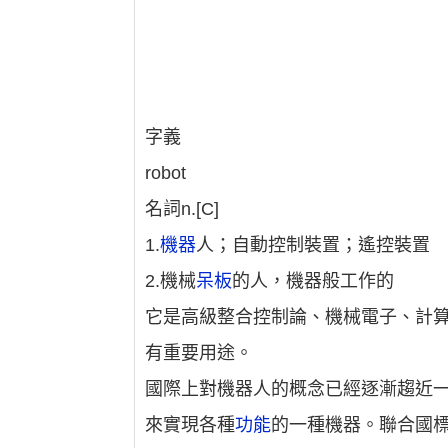
字義
robot
名詞n.[C]
1.
機器
人；自動控制裝置；遙控裝置
2.機械
呆板
的人，機器般工作的
它是高級整合控制論、機械電子、計
有重要用途。
國際上對機器人的概念已經逐漸趨近
來實現各種
功能
的一種機器。聯合國