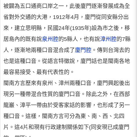
被闢為五口通商口岸之一，此後廈門逐漸發展成為全
省對外交通的大港，1912年4月，廈門從同安縣分出
來，建立思明縣，民國24年(1935年)設為市之後，移
居島內的既有說
泉州腔
的5縣人，也有說
漳州腔
的7縣
人，逐漸地兩種口音混合成了
廈門腔
。傳到台灣去的
也是這種口音。從語言特徵說，廈門話也是閩南各地
最容易接受、最有代表性的。
閩南方言歷來有泉州、漳州兩種口音，廈門興起後出
現另一種帶混合性質的廈門口音。除此之外，在西部
龍巖、漳平一帶由於受客家話的影響，也形成了另一
種口音。這樣，閩南方言可分為東、南、西、北四
片。這4片和現有行政建制關係如下(同安現已成廈門