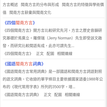
方言概述 閩南方言的分布與形成 閩南方言的特徵與學術價
值 閩南方言辭彙與閩南文化
《四個
閩南方言
》
《四個閩南方言》開方言比較研究先河，方言之歷史音韻研
究基礎於焉奠立。羅傑瑞（Jerry Norman）先生即受該文啟
發，而研究比較閩語有成，此亦可謂先生...
《四個閩南方言》 正文 配圖 相關連線
《國語
閩南方言
詞典》
《國語閩南方言常用詞典》是一部國語和閩南方言詞語對照
的語文詞典，它收錄的單字條目主要依據國家語委1988年公
布的《現代常用字表》所列的3500字，增...
《國語閩南方言詞典》 正文 配圖 相關連線