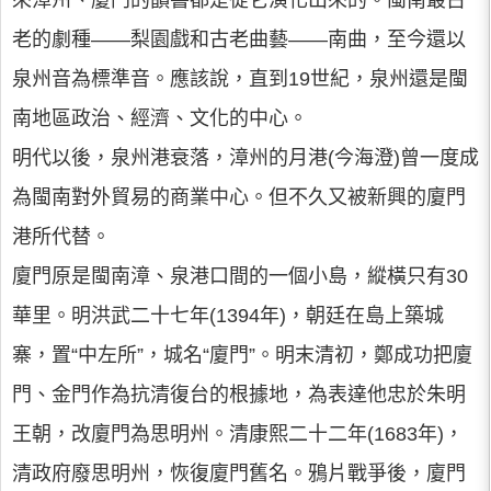
來漳州、廈門的韻書都是從它演化出來的。閩南最古
老的劇種——梨園戲和古老曲藝——南曲，至今還以
泉州音為標準音。應該說，直到19世紀，泉州還是閩
南地區政治、經濟、文化的中心。
明代以後，泉州港衰落，漳州的月港(今海澄)曾一度成
為閩南對外貿易的商業中心。但不久又被新興的廈門
港所代替。
廈門原是閩南漳、泉港口間的一個小島，縱橫只有30
華里。明洪武二十七年(1394年)，朝廷在島上築城
寨，置“中左所”，城名“廈門”。明末清初，鄭成功把廈
門、金門作為抗清復台的根據地，為表達他忠於朱明
王朝，改廈門為思明州。清康熙二十二年(1683年)，
清政府廢思明州，恢復廈門舊名。鴉片戰爭後，廈門