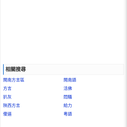
相關搜尋
閩南方言區
閩南語
方言
活佛
扒灰
悶騷
陝西方言
給力
傻逼
粵語