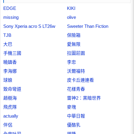
EDGE
KIKI
missing
olive
Sony Xperia acro S LT26w
Sweeter Than Fiction
TJB
保險箱
大巴
愛無限
手機三國
拉圖莊園
曉鎮香
李忠
李海娜
沃爾福特
球娘
皮卡丘連連看
致命彎道
花樣青春
趙樹海
雷神2：黑暗世界
飛虎隊
麥塊
actually
中華日報
伴侶
優酪乳
全麥吐司
塔隆