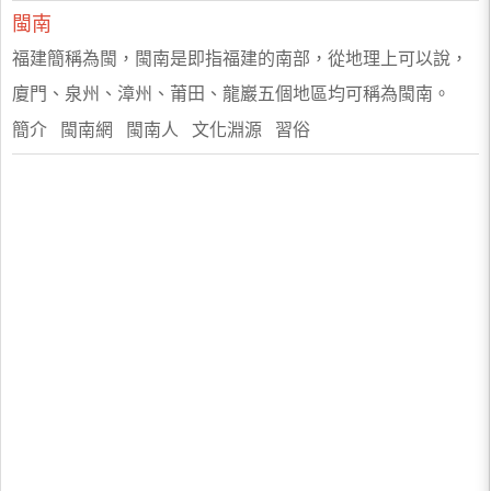
閩南
福建簡稱為閩，閩南是即指福建的南部，從地理上可以說，
廈門、泉州、漳州、莆田、龍巖五個地區均可稱為閩南。
簡介 閩南網 閩南人 文化淵源 習俗