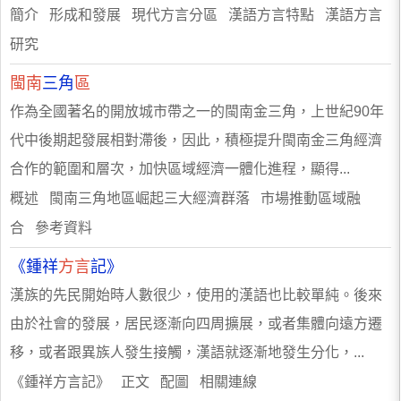
簡介 形成和發展 現代方言分區 漢語方言特點 漢語方言
研究
閩南
三角
區
作為全國著名的開放城市帶之一的閩南金三角，上世紀90年
代中後期起發展相對滯後，因此，積極提升閩南金三角經濟
合作的範圍和層次，加快區域經濟一體化進程，顯得...
概述 閩南三角地區崛起三大經濟群落 市場推動區域融
合 參考資料
《鍾祥
方言
記》
漢族的先民開始時人數很少，使用的漢語也比較單純。後來
由於社會的發展，居民逐漸向四周擴展，或者集體向遠方遷
移，或者跟異族人發生接觸，漢語就逐漸地發生分化，...
《鍾祥方言記》 正文 配圖 相關連線