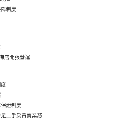
保障制度
立
淮海店開張營運
制度
價
務保證制度
涉足二手房買賣業務