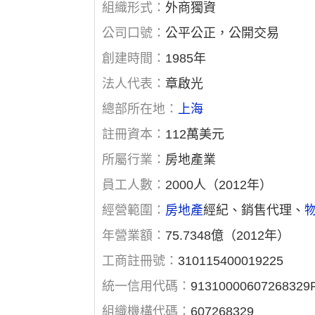
組織形式：
外商獨資
公司口號：
公平公正，公開交易
創建時間：
1985年
法人代表：
章啟光
總部所在地：
上海
註冊資本：
112萬美元
所屬行業：
房地產業
員工人數：
2000人（2012年）
經營範圍：
房地產
經紀、銷售代理、
年營業額：
75.7348億（2012年）
工商註冊號：
310115400019225
統一信用代碼：
91310000607268329
組織機構代碼：
607268329