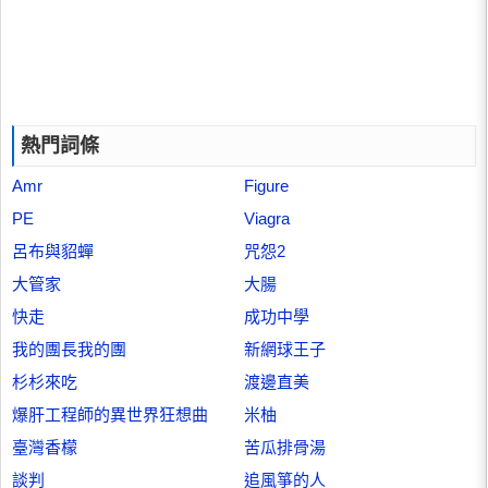
熱門詞條
Amr
Figure
PE
Viagra
呂布與貂蟬
咒怨2
大管家
大腸
快走
成功中學
我的團長我的團
新網球王子
杉杉來吃
渡邊直美
爆肝工程師的異世界狂想曲
米柚
臺灣香檬
苦瓜排骨湯
談判
追風箏的人