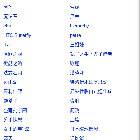
阿翔
雷虎
魔法石
黑蒜
cbs
hierarchy
HTC Butterfly
petite
tba
三姐妹
原罪之冠
執子之手，與子偕老
徵龍之路
歡迎
法式吐司
潘曉婷
火山泥
特洛伊木馬屠城記
犀利仁師
異染性腦白質退化症
羅望子
背肌
臺南孔子廟
龐銚
分手快樂
土壤
女王的皇冠2
日本環球影城
晴天
湯珈鋮