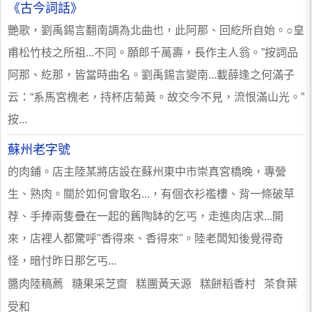
《古今詞話》
艷歌，劉禹錫言翻南調為北曲也，此阿那、回紇所自始。○皇
甫松竹枝之所祖...不同。願郎千萬壽，長作主人翁。”按詞品
阿那、紇那，皆當時曲名。劉禹錫言變南...載薛逢之何滿子
云：“系馬宮槐老，持杯店菊黃。故交今不見，流恨滿山光。”
按...
蘇州老字號
的肉鋪。店主陸某將店設在蘇州東中市崇真宮橋晚，專營
生、熟肉。關於如何會取名...，有個衣衫襤樓、背一條破草
荐、手捧兩隻疊在一起的舊陶缽的乞丐，走進肉店求...開
來，店裡人都驚呼"香得來、香得來"。陸老闆知後覺得奇
怪，暗忖昨日那乞丐...
醬肉陸稿薦 糖果采芝齋 糕團黃天源 糕餅稻香村 茶食葉
受和