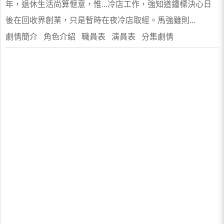
年，退休生活尚算愜意，惟...冷店工作，強知道鍾標決心日
後在回收界創業，只是暫時在夜冷店取經。馬強雖則...
劇情簡介 角色介紹 職員表 演員表 分集劇情