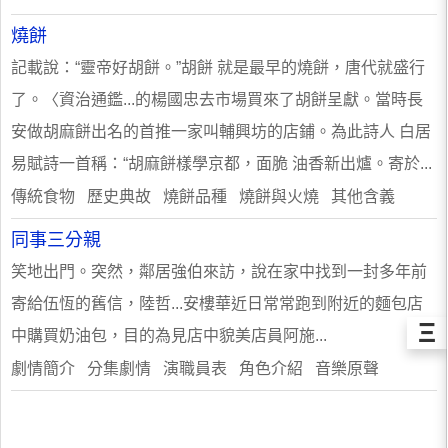
燒餅
記載說：“靈帝好胡餅。”胡餅 就是最早的燒餅，唐代就盛行
了。〈資治通鑑...的楊國忠去市場買來了胡餅呈獻。當時長
安做胡麻餅出名的首推一家叫輔興坊的店鋪。為此詩人 白居
易賦詩一首稱：“胡麻餅樣學京都，面脆 油香新出爐。寄於...
傳統食物 歷史典故 燒餅品種 燒餅與火燒 其他含義
同事三分親
笑地出門。突然，鄰居強伯來訪，說在家中找到一封多年前
寄給伍恆的舊信，陸哲...安樓華近日常常跑到附近的麵包店
Ξ
中購買奶油包，目的為見店中貌美店員阿施...
劇情簡介 分集劇情 演職員表 角色介紹 音樂原聲