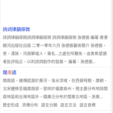
詩詞律韻探微
詩詞律韻探微詩詞律韻探微 詩詞律韻探微 孫德振 編著 香港
銀河出版社出版 二零一零年六月 孫德振藝術簡介 孫德振，
男，漢族，河南鄲城人。筆名...之處在所難免，由衷希望讀
者批評指正，以利詩詞創作的發展。 編著：孫德振...
閩
南
語
閩南語，據傳起源於黃河、洛水流域，在西晉時期、唐朝、
北宋遷移至福建南部，發祥於福建泉州。現主要分布地除閩
南地區和台灣地區外，還廣泛分布於閩東北地區、浙東...
歷史形成 流傳分布 語言分類 語言文法 語言音標