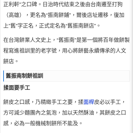
正利軒”之口碑。日治時代結束之後由台南遷至打狗
（高雄），更名為“振南餅鋪”，爾後店址遷移，復加
上”舊”字正名，正式定名為“舊振南餅店”。
在台灣餅業人文史上，“舊振南”是第一個將百年做餅製
程寫進祖訓里的老字號，用心將餅藝永續傳承的人文
餅店。
舊振南制餅祖訓
揉面要手工
餅皮之口感，乃精緻手工之要，揉
面桿
皮必以手工，
方可減少麵團內之氣泡，加以天然酥油，其餅皮之口
感，必為一般機械制餅所不能及。