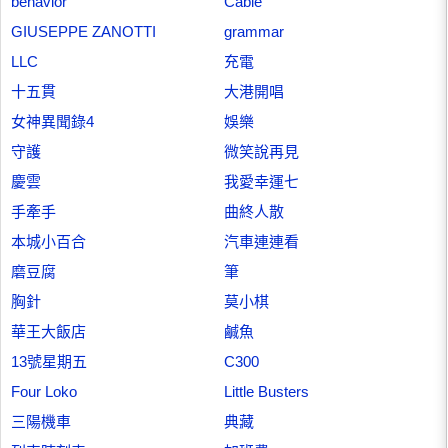
behavior
Cable
GIUSEPPE ZANOTTI
grammar
LLC
充電
十五貫
大港開唱
女神異聞錄4
娛樂
守護
微笑說再見
慶雲
我愛幸運七
手牽手
曲終人散
本城小百合
汽車連連看
磨豆腐
筆
胸針
莫小棋
華王大飯店
鹹魚
13號星期五
C300
Four Loko
Little Busters
三陽機車
典藏