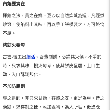
內餡要實在
擇餡之法，貴之在鮮。豆沙以自然炊蒸為道，凡經煮
炒滾，使餡料出其味，再以手工餅模製之，方可終食
不厭。
烤餅火要勻
古雲-慢工出
細活
。吾輩制餅，必講其火侯，不爭於
時，只求其味。慢火勻考，使其餅皮呈層，上口生
動，入口酥鬆即化。
不加防腐劑
專之餅師，非只求甘飴，客體之安，更是為重。昔之
漢餅，求存制之便，添加匪物，為人所垢，後進晚