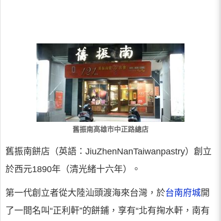
舊振南高雄市中正路總店
舊振南餅店（英語：JiuZhenNanTaiwanpastry）創立
於西元1890年（清光緒十六年）。
第一代創立者從大陸汕頭渡海來台灣，於
台南府城
開
了一間名叫“正利軒”的餅鋪，享有“北有掬水軒，南有