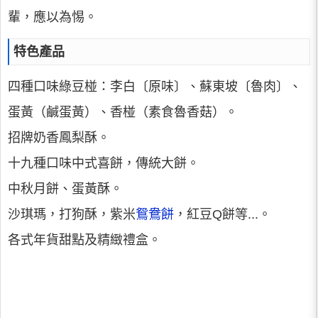
輩，應以為惕。
特色產品
四種口味綠豆椪：李白〔原味〕、蘇東坡〔魯肉〕、
蛋黃（鹹蛋黃）、香椪（素食魯香菇）。
招牌奶香鳳梨酥。
十九種口味中式喜餅，傳統大餅。
中秋月餅、蛋黃酥。
沙琪瑪，打狗酥，紫米
鴛鴦餅
，紅豆Q餅等...。
各式年貨甜點及精緻禮盒。