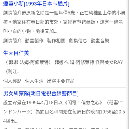
蠟筆小新[1993年日本卡通片]
劇情簡介野原新之助是一個年僅5歲，正在幼稚園上學的小男
孩。他家住在春日部的市郊，家裡有爸爸媽媽，還有一條名
叫小白的小狗，隨後又加...
劇情簡介 動畫製作 製作相關 劇集信息 動畫音樂
生天目仁美
（ 菲娜·法姆·阿修萊特） 菲娜·法姆·阿修萊特 怪醫美女RAY
（利江...
個人經歷 個人生活 出演主要作品
男女糾察隊[朝日電視台綜藝節目]
設立背景在1999年4月18日以《閃電！倫敦之心》（稻妻!ロ
ンドンハーツ）為節目名稱開始在每周日的晚間19:56至20:5
4播出...