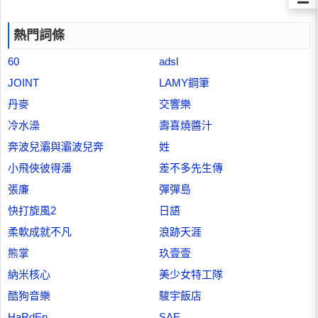
熱門詞條
60
adsl
JOINT
LAMY鋼筆
丹麥
交響樂
冷水澡
壽喜燒醬汁
奔波兒灞與灞波兒奔
姓
小飛俠彼得潘
差不多先生傳
張廉
彈彈島
快打旋風2
日語
柔軟成就不凡
浪跡天涯
熊掌
玖壹壹
納米核心
美少女特工隊
酷狗音樂
駿宇飯店
HaRdEn
SAE