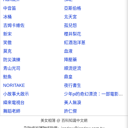
中音笛
亞斯伯格
冰桶
北天宮
吉姆卡維佐
孤兒怨
新宋
櫻井梨花
笑傲
紅酒泡洋蔥
莫克
血液
防災演練
降壓藥
青山光司
順流逆流
魴魚
鼎皇
NORITAKE
夜行書生
小故事大啟示
少年pi的奇幻漂流：一部電影的誕生
緯來電視台
美人無淚
舞蹈老師
許仁傑
美女相簿 @
百科知識中文網