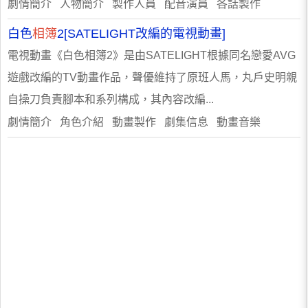
劇情簡介 人物簡介 製作人員 配音演員 各話製作
白色
相簿
2[SATELIGHT改編的電視動畫]
電視動畫《白色相簿2》是由SATELIGHT根據同名戀愛AVG
遊戲改編的TV動畫作品，聲優維持了原班人馬，丸戶史明親
自操刀負責腳本和系列構成，其內容改編...
劇情簡介 角色介紹 動畫製作 劇集信息 動畫音樂