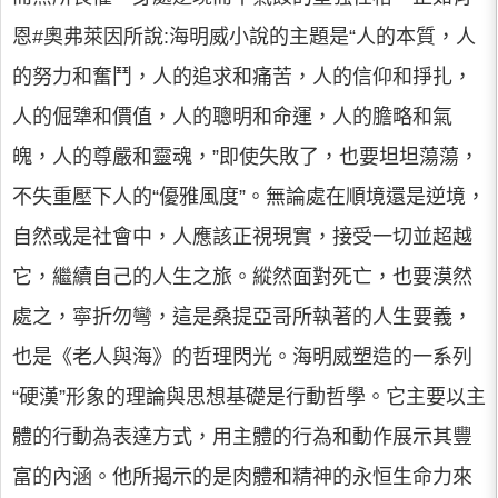
恩#奧弗萊因所說:海明威小說的主題是“人的本質，人
的努力和奮鬥，人的追求和痛苦，人的信仰和掙扎，
人的倔犟和價值，人的聰明和命運，人的膽略和氣
魄，人的尊嚴和靈魂，”即使失敗了，也要坦坦蕩蕩，
不失重壓下人的“優雅風度”。無論處在順境還是逆境，
自然或是社會中，人應該正視現實，接受一切並超越
它，繼續自己的人生之旅。縱然面對死亡，也要漠然
處之，寧折勿彎，這是桑提亞哥所執著的人生要義，
也是《老人與海》的哲理閃光。海明威塑造的一系列
“硬漢”形象的理論與思想基礎是行動哲學。它主要以主
體的行動為表達方式，用主體的行為和動作展示其豐
富的內涵。他所揭示的是肉體和精神的永恒生命力來