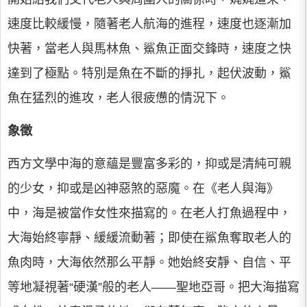
速度比較緩慢，隨著老人航海的進程，速度也逐漸加
快著，當老人與馬林魚、鯊魚正面交鋒時，速度之快
達到了極點。特別是魚在不斷的掙扎，起伏波動，鯊
魚在猛烈的進攻，老人很疲憊的情況下。
象徵
西方文學中海的意蘊是豐富多彩的，抑或是清純可親
的少女，抑或是凶神惡煞的惡魔。在《老人與海》
中，海是被當作女性來描寫的。在老人打魚過程中，
大海始終寧靜、緩緩流動著；即使在鯊魚奪取老人的
魚肉時，大海依然那么平靜。她始終安靜、自信、平
等地凝視著“硬漢”般的老人——聖地亞哥。把大海描寫