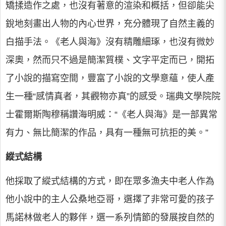
矯揉造作之處，也沒有著意的渲染和概括，但卻能尖
銳地刻畫出人物的內心世界，充分體現了自然主義的
白描手法。《老人與海》沒有精雕細琢，也沒有微妙
深奧，然而只不過是簡潔質樸、文字平定而已，開拓
了小說的描寫空間，豐富了小說的文學意蘊，使人產
生一種“感情真者，其觀物亦真”的感受。瑞典文學院院
士霍爾斯陶穆稱讚海明威：“《老人與海》是一部異常
有力、無比簡潔的作品，具有一種無可抗拒的美。”
縱式結構
他採取了縱式結構的方式，即在眾多漁夫中老人作為
他小說中的主人公桑地亞哥，選擇了非常可愛的孩子
馬諾林做老人的夥伴，選一系列情節的發展按自然的