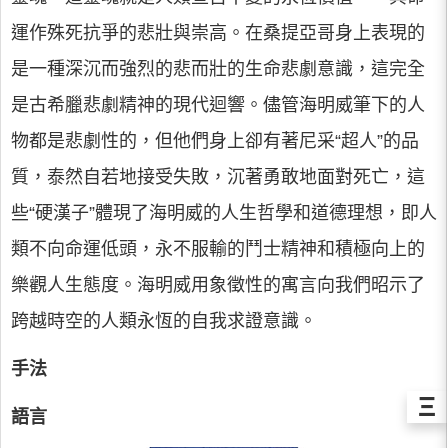
運作殊死抗爭的悲壯與崇高。在桑提亞哥身上表現的
是一種深沉而強烈的悲而壯的生命悲劇意識，這完全
是古希臘悲劇精神的現代迴響。儘管海明威筆下的人
物都是悲劇性的，但他們身上卻有著尼采“超人”的品
質，泰然自若地接受失敗，沉著勇敢地面對死亡，這
些“硬漢子”體現了海明威的人生哲學和道德理想，即人
類不向命運低頭，永不服輸的鬥士精神和積極向上的
樂觀人生態度。海明威用象徵性的寓言向我們昭示了
跨越時空的人類永恆的自我求證意識。
手法
Ξ
語言