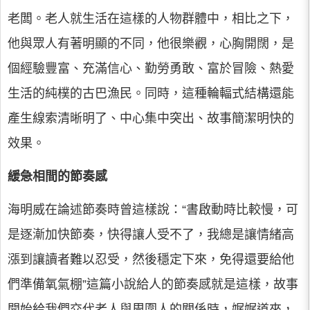
老闆。老人就生活在這樣的人物群體中，相比之下，
他與眾人有著明顯的不同，他很樂觀，心胸開闊，是
個經驗豐富、充滿信心、勤勞勇敢、富於冒險、熱愛
生活的純樸的古巴漁民。同時，這種輪輻式結構還能
產生線索清晰明了、中心集中突出、故事簡潔明快的
效果。
緩急相間的節奏感
海明威在論述節奏時曾這樣說：“書啟動時比較慢，可
是逐漸加快節奏，快得讓人受不了，我總是讓情緒高
漲到讓讀者難以忍受，然後穩定下來，免得還要給他
們準備氧氣棚”這篇小說給人的節奏感就是這樣，故事
開始給我們交代老人與周圍人的關係時，娓娓道來，