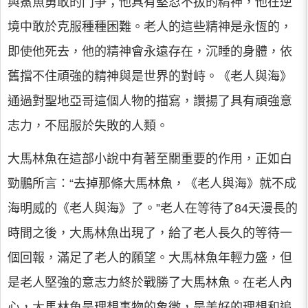
與鯊魚勇敢的鬥爭；他具有堅忍不拔的精神，他在逆
境中敢於克服種種困難。老人的這些精神是永恆的，
即使他死去，他的精神會永遠存在，沉睡的身體，依
舊擋不住頑強的精神與是世界的對峙。《老人與海》
通過對聖地亞哥這個人物的描寫，讚揚了具有頑強意
志力，不屈服於失敗的人類。
大馬林魚在這部小說中有著至關重要的作用，正如白
勁鵬所言：“去掉那條大馬林魚，《老人與海》就不成
海明威的《老人與海》了。”老人在等待了84天漫長的
時間之後，大馬林魚出現了，給了老人長久的等待一
個回報，滿足了老人的願望。大馬林魚年輕力盛，但
是老人堅強的意志力終於戰勝了大馬林魚。在老人內
心，大馬林魚是理想事物的象徵，是美好的理想和追