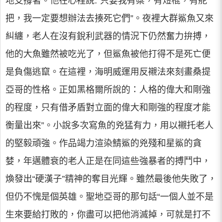
地支撐著。他在心裡說:“只要我有槳，有短棍，有舵
把，我一定要想辦法去揍死它們”。夜裡大群鯊魚又來
糾纏，老人在沒有銳利武器的情況下仍然奮力拚搏，
他的大魚雖然被吃光了，但鯊魚被他打得不是死亡便
是負傷逃竄。在這裡，海明威運用反襯法來刻畫桑提
亞哥的性格。正如黑格爾所說的：人格的偉大和剛強
的程度，只有借矛盾對立面的偉大和剛強的程度才能
衡量出來”。小說多次寫魚的兇猛有力，用以襯托老人
的堅毅頑強。作品竭力渲染鯖鯊的兇殘和星鯊的貪
婪，年邁體衰的老人正是在同這些強暴者的搏鬥中，
煥發出“硬漢子”精神的奪目光輝。雖然最後他失敗了，
但仍不愧是個英雄。聖地亞哥的那句話“一個人並不是
生來要給打敗的，你盡可以把他消滅掉，可就是打不