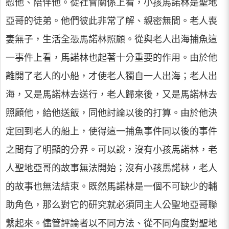
慰他、陪伴他。從社會關係上看，小孩馬諾林是聖地
亞哥的徒弟。他們彼此非常了解、親密無間。老人喪
妻無子，生活全憑馬諾林照顧。從與老人出海捕魚這
一事件上看，馬諾林也起著十分重要的作用。由於他
離開了老人的小船，才使老人獨自一人出海；老人出
海，又是馬諾林去送行，老人歸來後，又是馬諾林去
照顧他，給他送飯，同他討論以後的打算。由於他決
定回到老人的船上，使得這一捕魚事件同以後的事件
之間有了明顯的分界。可以說，沒有小孩馬諾林，老
人聖地亞哥的故事無法開始；沒有小孩馬諾林，老人
的故事也無法結束。既然馬諾林是一個不可缺少的輔
助角色，那么對它的研究就必須同主人公聖地亞哥聯
繫起來。儘管評論者以不同方法、從不同角度對聖地