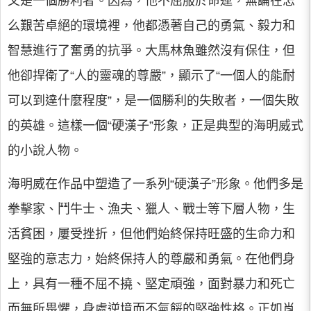
又是一個勝利者。因為，他不屈服於命運，無論在怎
么艱苦卓絕的環境裡，他都憑著自己的勇氣、毅力和
智慧進行了奮勇的抗爭。大馬林魚雖然沒有保住，但
他卻捍衛了“人的靈魂的尊嚴”，顯示了“一個人的能耐
可以到達什麼程度”，是一個勝利的失敗者，一個失敗
的英雄。這樣一個“硬漢子”形象，正是典型的海明威式
的小說人物。
海明威在作品中塑造了一系列“硬漢子”形象。他們多是
拳擊家、鬥牛士、漁夫、獵人、戰士等下層人物，生
活貧困，屢受挫折，但他們始終保持旺盛的生命力和
堅強的意志力，始終保持人的尊嚴和勇氣。在他們身
上，具有一種不屈不撓、堅定頑強，面對暴力和死亡
而無所畏懼，身處逆境而不氣餒的堅強性格。正如肖