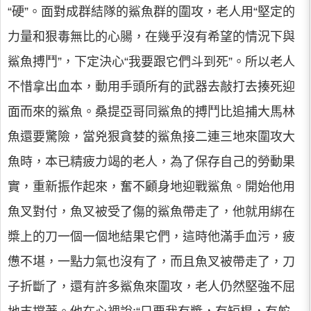
“硬”。面對成群結隊的鯊魚群的圍攻，老人用“堅定的
力量和狠毒無比的心腸，在幾乎沒有希望的情況下與
鯊魚搏鬥”，下定決心“我要跟它們斗到死”。所以老人
不惜拿出血本，動用手頭所有的武器去敲打去揍死迎
面而來的鯊魚。桑提亞哥同鯊魚的搏鬥比追捕大馬林
魚還要驚險，當兇狠貪婪的鯊魚接二連三地來圍攻大
魚時，本已精疲力竭的老人，為了保存自己的勞動果
實，重新振作起來，奮不顧身地迎戰鯊魚。開始他用
魚叉對付，魚叉被受了傷的鯊魚帶走了，他就用綁在
槳上的刀一個一個地結果它們，這時他滿手血污，疲
憊不堪，一點力氣也沒有了，而且魚叉被帶走了，刀
子折斷了，還有許多鯊魚來圍攻，老人仍然堅強不屈