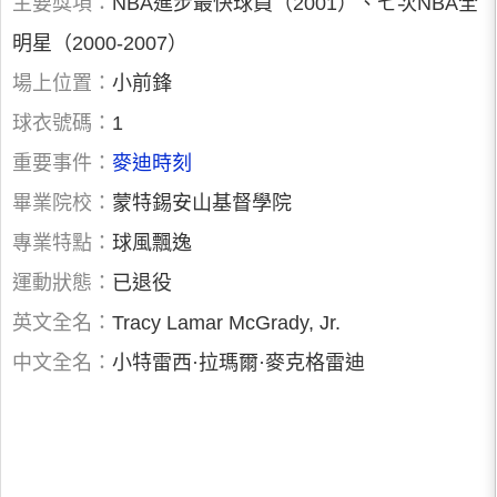
主要獎項：
NBA進步最快球員（2001）、七次NBA全
明星（2000-2007）
場上位置：
小前鋒
球衣號碼：
1
重要事件：
麥迪時刻
畢業院校：
蒙特錫安山基督學院
專業特點：
球風飄逸
運動狀態：
已退役
英文全名：
Tracy Lamar McGrady, Jr.
中文全名：
小特雷西·拉瑪爾·麥克格雷迪