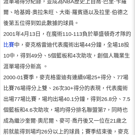
涯單場得分紀錄，並成為NBA歷史上自喬·巴里·卡羅
爾、哈基姆·奧拉朱旺、大衛·羅賓遜以及拉里·伯德之
後第五位得到如此數據的球員。
2001年4月13日，在魔術110-113負於華盛頓奇才隊的
比賽
中，麥克格雷迪代表魔術出場44分鐘，全場18投
10中，得到49分、5個籃板和4次助攻，創個人職業生
涯單場得分新高 。
2000-01賽季，麥克格雷迪有連續9場25+得分、77場
比賽76場得分上雙、26次30+得分的表現，代表魔術
出場77場比賽，場均出場40.1分鐘，得到26.8分、7.5
個籃板和4.6次助攻，場均得分排名聯盟第7，同時也
成為繼沙奎爾·奧尼爾、麥可·喬丹後又一位在21歲之
前就能得到場均26分以上的球員；賽季結束後，麥克