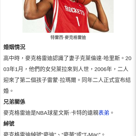
特雷西·麥克格雷迪
婚姻情況
高中時，麥克格雷迪認識了妻子克萊倫達·哈里斯。20
03年1月，他們的女兒萊拉來到人世，2006年，二人
迎來了第二個孩子雷蒙·拉瑪爾。同年二人正式宣布結
婚。
兄弟關係
麥克格雷迪是NBA球星文斯·卡特的遠親
表弟
。
綽號
麥克格雷迪綽號“麥迪”、“麥蒂”或“T-Mac”。