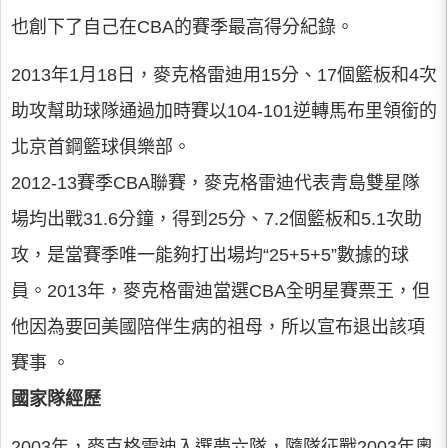
也創下了自己在CBA的賽季最高得分紀錄。
2013年1月18日，麥克格雷迪用15分、17個籃板和4次
助攻幫助球隊通過加時賽以104-101逆轉馬布里領銜的
北京首鋼籃球俱樂部。
2012-13賽季CBA聯賽，麥克格雷迪代表青島雙星隊
場均出戰31.6分鐘，得到25分、7.2個籃板和5.1次助
攻，是當賽季唯一能夠打出場均“25+5+5”數據的球
員。2013年，麥克格雷迪當選CBA全明星賽票王，但
他因為要回美國陪伴生病的祖母，所以宣布退出該項
賽事 。
國家隊經歷
2003年，麥克格雷迪入選夢六隊，隨隊征戰2003年奧