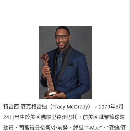
特雷西·麥克格雷迪（Tracy McGrady），1979年5月
24日出生於美國佛羅里達州巴托，前美國職業籃球運
動員，司職得分後衛/小前鋒，綽號“T-Mac”、“麥迪/麥