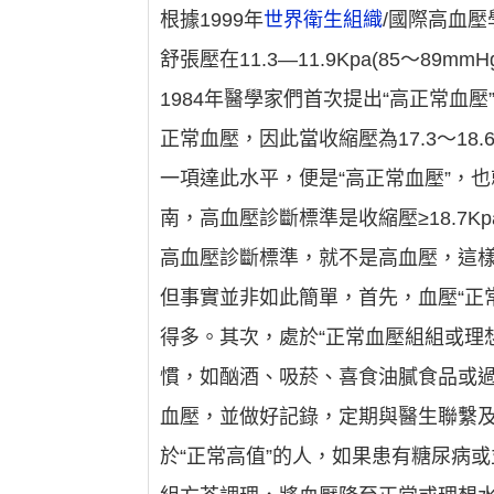
根據1999年
世界衛生組織
/國際高血壓學
舒張壓在11.3—11.9Kpa(85～8
1984年醫學家們首次提出“高正常血壓”概
正常血壓，因此當收縮壓為17.3～18.6Kp
一項達此水平，便是“高正常血壓”，也
南，高血壓診斷標準是收縮壓≥18.7Kpa(
高血壓診斷標準，就不是高血壓，這
但事實並非如此簡單，首先，血壓“正
得多。其次，處於“正常血壓組組或理
慣，如酗酒、吸菸、喜食油膩食品或
血壓，並做好記錄，定期與醫生聯繫及
於“正常高值”的人，如果患有糖尿病