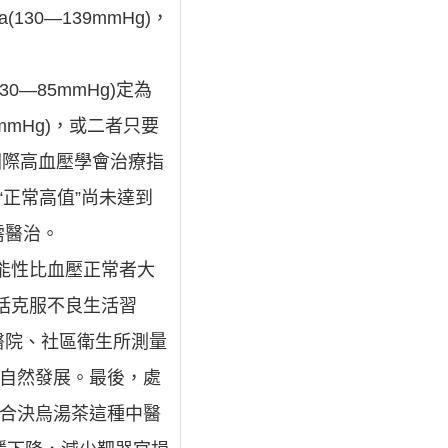
130—139mmHg)，
0—85mmHg)定為
89mmHg)，或二者只要
/國際高血壓學會治療指
血壓“正常高值”尚未達到
需醫治。
可能性比血壓正常者大
括克服不良生活習
醫院、社區衛生所測量
其自然發展。最後，處
結合決烏湯茶這種中醫