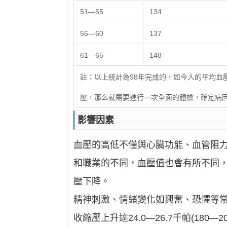
51—55
134
56—60
137
61—65
148
註：以上統計為98年完成的，如今人的平均血
壓，那么就需要進行一次全面的體檢，確定病
影響因素
血壓的高低不僅與心臟功能、血管阻
和職業的不同，血壓值也會有所不同
壓下降。
精神刺激、情緒變化如興奮、恐懼等
收縮壓上升達24.0—26.7千帕(1