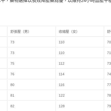
平，藥物選擇以長效降壓藥為優，以維持24小時血壓平
。
：
舒張壓（男）
收縮壓（女）
舒
73
110
7
73
110
7
75
112
7
76
114
7
80
116
7
81
122
7
82
128
7