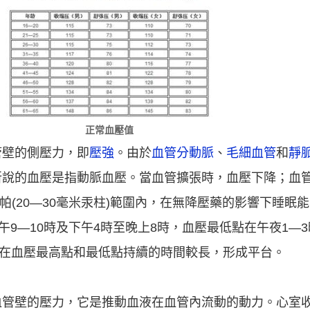
正常血壓值
管壁的側壓力，即
壓強
。由於
血管分動脈
、
毛細血管
和
靜
所說的血壓是指動脈血壓。當血管擴張時，血壓下降；血
千帕(20—30毫米汞柱)範圍內，在無降壓藥的影響下睡眠
午9—10時及下午4時至晚上8時，血壓最低點在午夜1—
者在血壓最高點和最低點持續的時間較長，形成平台。
血管壁的壓力，它是推動血液在血管內流動的動力。心室