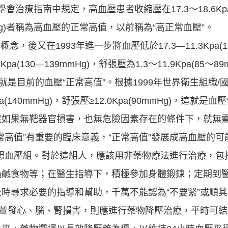
會治療指南中規定，高血壓患者收縮壓在17.3～18.6Kpa(
9mmHg)者稱為高血壓的正常高值，以前稱為“高正常血壓”。
念，後又在1993年進一步將血壓低於17.3—11.3Kpa(13
a(130—139mmHg)，舒張壓為1.3～11.9Kpa(85～
就是目前的血壓“正常高值”。根據1999年世界衛生組織
140mmHg)，舒張壓≥12.0Kpa(90mmHg)，這就是
樣如果無靶器官損害，也無危險因素存在的條件下，就無
常高值”有重要的臨床意義，“正常高值”發展成高血壓的
想血壓組。對於這組人，應該用非藥物療法進行治療，包
過鹹食物等；在醫生指導下，積極參加身體鍛鍊；定期到
時尋求必要的指導和幫助，千萬不能認為“不要緊”或順
或並發心、腦、腎損害，則應進行藥物降壓治療，平時可