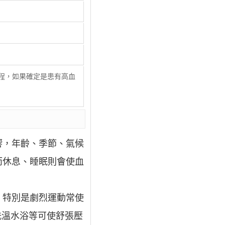
0
2
3
過程，如果確定是患有高血
響，年齡、季節、氣候
而休息、睡眠則會使血
，特別是劇烈運動常使
如洗溫水浴等可使舒張壓