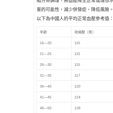
組方茶調理，將血壓降至正常或理想水
害的可能性，減少併發症，降低風險
以下為中國人的平均正常血壓參考值
年齡
收縮壓（男）
16—20
115
21—25
115
26—30
115
31—35
117
36—40
120
41—45
124
46—50
128