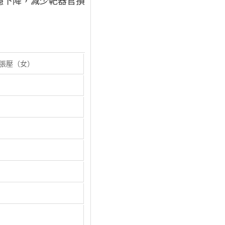
穩下降，減少靶器官損
張壓（女）
0
1
3
4
7
8
9