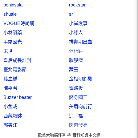
peninsula
rockstar
shuttle
sr
VOGUE時尚網
小崔說事
小林製藥
小綠人
手冢國光
排卵期出血
末世
消化餅
皇后成長計劃
腦膜瘤
臺北電影節
藏玉
豬血糕
金相切割機
陳嘉君
電路板
Buzzer beater
變身國王
小盆栽
美眉向前行
西藏頌缽
追幸福
郭美江
閃閃發亮
歐美大咖搞怪秀 @
百科知識中文網