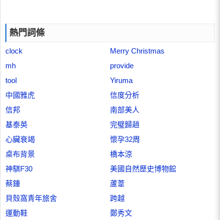
熱門詞條
clock
Merry Christmas
mh
provide
tool
Yiruma
中國雅虎
信度分析
信邦
南部美人
基泰英
完璧歸趙
心臟衰竭
懷孕32周
桌布背景
橋本涼
神騏F30
美國自然歷史博物館
蔡鍾
蘆葦
貝殼窩青年旅舍
跨越
運動鞋
鄭秀文