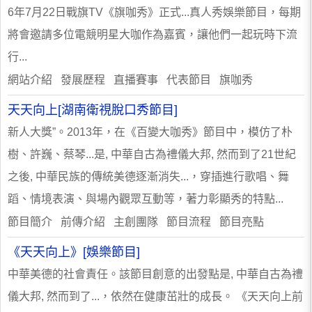
6年7月22日戰旗TV《旗咖秀》正式...真人秀娛樂節目，每期
將會邀請多位電競明星大咖作為嘉賓，讓他們一起玩時下流
行...
網站介紹 發展歷程 直播賽事 代表節目 旗咖秀
天天向上[湖南衛視脫口秀節目]
新人大獎”。2013年，在《百變大咖秀》節目中，模仿了朴
樹、許巍、蔡琴...是, 中華自古為禮儀大邦, 然而到了21世紀
之後, 中華民族的傳統美德逐漸消失...，穿插進行歌唱、舞
蹈、情境表演、與場內觀眾互動等，著力彰顯秀的特點...
節目簡介 前傳介紹 主創團隊 節目流程 節目亮點
《天天向上》[娛樂節目]
中華美德的社會責任。該節目創意的出發點是, 中華自古為禮
儀大邦, 然而到了...，依然在健康茁壯的成長。 《天天向上前