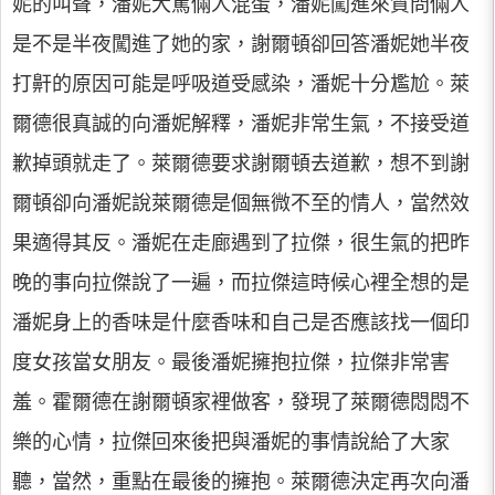
妮的叫聲，潘妮大罵倆人混蛋，潘妮闖進來質問倆人
是不是半夜闖進了她的家，謝爾頓卻回答潘妮她半夜
打鼾的原因可能是呼吸道受感染，潘妮十分尷尬。萊
爾德很真誠的向潘妮解釋，潘妮非常生氣，不接受道
歉掉頭就走了。萊爾德要求謝爾頓去道歉，想不到謝
爾頓卻向潘妮說萊爾德是個無微不至的情人，當然效
果適得其反。潘妮在走廊遇到了拉傑，很生氣的把昨
晚的事向拉傑說了一遍，而拉傑這時候心裡全想的是
潘妮身上的香味是什麼香味和自己是否應該找一個印
度女孩當女朋友。最後潘妮擁抱拉傑，拉傑非常害
羞。霍爾德在謝爾頓家裡做客，發現了萊爾德悶悶不
樂的心情，拉傑回來後把與潘妮的事情說給了大家
聽，當然，重點在最後的擁抱。萊爾德決定再次向潘