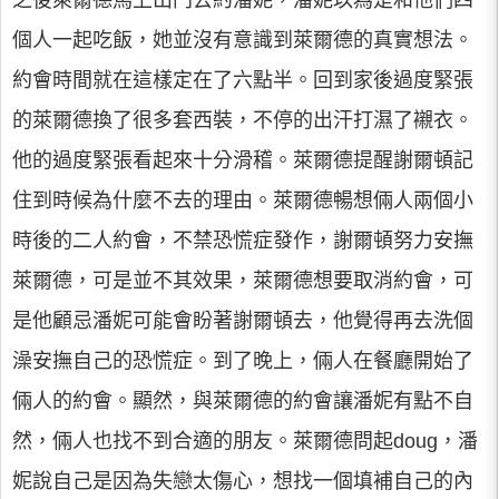
之後萊爾德馬上出門去約潘妮，潘妮以為是和他們四
個人一起吃飯，她並沒有意識到萊爾德的真實想法。
約會時間就在這樣定在了六點半。回到家後過度緊張
的萊爾德換了很多套西裝，不停的出汗打濕了襯衣。
他的過度緊張看起來十分滑稽。萊爾德提醒謝爾頓記
住到時候為什麼不去的理由。萊爾德暢想倆人兩個小
時後的二人約會，不禁恐慌症發作，謝爾頓努力安撫
萊爾德，可是並不其效果，萊爾德想要取消約會，可
是他顧忌潘妮可能會盼著謝爾頓去，他覺得再去洗個
澡安撫自己的恐慌症。到了晚上，倆人在餐廳開始了
倆人的約會。顯然，與萊爾德的約會讓潘妮有點不自
然，倆人也找不到合適的朋友。萊爾德問起doug，潘
妮說自己是因為失戀太傷心，想找一個填補自己的內