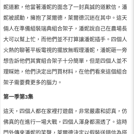
妮道歉，他當著潘妮的面念了一封真誠的道歉信，潘
妮被感動，擁抱了萊爾德，萊爾德沉迷在其中。這天
倆人在準備組裝瑞典組合架子，潘妮說自己在農場長
大可以幫上忙，而他們並不打算讓潘妮插手。四個人
火熱的聊著平板電視的擺放無暇理潘妮，潘妮砸一旁
想告訴他們其實組合架子十分簡單，但是四個人並不
理睬她，他們決定出門買材料，在他們看來這個組合
架子需要費更多的腦力。
第一季第3集
這天，四個人都在家裡打遊戲，非常嚴肅和認真，仿
佛真的在進行一場大戰，四個人渾身都濕透了。這時
門外傳來潘妮的笑聲，萊爾德決定以假裝送錯信為搭