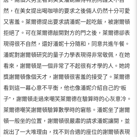
居。兩個大男生看到美女潘妮顯得特別拘謹又不自
然，在美女提出喝咖啡的要求之後倆人仍然十分可愛
又害羞。萊爾德提出要求請潘妮一起吃飯，被謝爾頓
拒絕了。可在萊爾德敲開對方的門之後，萊爾德卻表
現得很不自然，還好潘妮十分隨和，同意共進午餐。
潘妮對謝爾頓研究的量子力學表現得非常敬佩，在她
看來，謝爾頓是一個非常了不起很有才學的人。她誇
獎謝爾頓像個天才，謝爾頓很害羞的接受了。萊爾德
看到這一幕心意不平衡，他也像潘妮介紹自己的“板
子”，謝爾頓走過來嘲笑萊爾德在驗算時的心灰意冷。
萊爾德嘲笑謝爾頓驗算數學時的窘態。潘妮坐了謝爾
頓一般坐的位置，謝爾頓很嚴肅的請求潘妮讓開，並
說出了一大堆理由，找不到合適的座位的謝爾頓表現