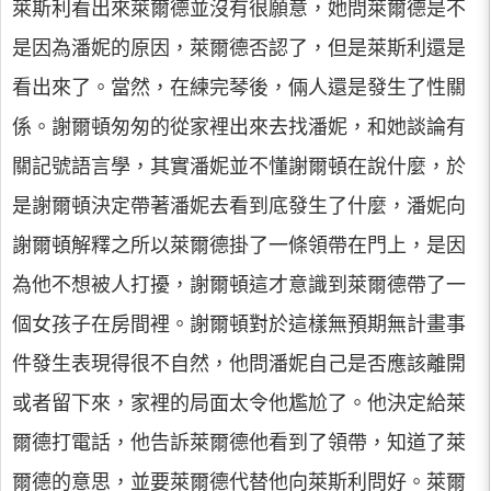
萊斯利看出來萊爾德並沒有很願意，她問萊爾德是不
是因為潘妮的原因，萊爾德否認了，但是萊斯利還是
看出來了。當然，在練完琴後，倆人還是發生了性關
係。謝爾頓匆匆的從家裡出來去找潘妮，和她談論有
關記號語言學，其實潘妮並不懂謝爾頓在說什麼，於
是謝爾頓決定帶著潘妮去看到底發生了什麼，潘妮向
謝爾頓解釋之所以萊爾德掛了一條領帶在門上，是因
為他不想被人打擾，謝爾頓這才意識到萊爾德帶了一
個女孩子在房間裡。謝爾頓對於這樣無預期無計畫事
件發生表現得很不自然，他問潘妮自己是否應該離開
或者留下來，家裡的局面太令他尷尬了。他決定給萊
爾德打電話，他告訴萊爾德他看到了領帶，知道了萊
爾德的意思，並要萊爾德代替他向萊斯利問好。萊爾