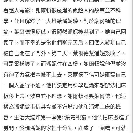
鑰匙。萊爾德再次邀請潘妮一起吃泰國菜，並且一起
看超人電影，謝爾頓很嚴肅的說超人的故事並不科
學，並且解釋了一大堆給潘妮聽，對於謝爾頓的理
論，萊爾德很反感，很顯然潘妮被嚇到了，她自己回
家了。而不幸的是當他們聊完天后，四個人發現自己
被自己關在了門外。第二天，萊爾德幫潘妮簽收了，
可是電梯壞了，而潘妮住在四樓，謝爾頓說他們並沒
有神了力氣根本搬不上去，萊爾德不信可是確實自己
一個人並行不通。他們決定用科學理論來想辦法把床
板移上去，效果並不理想。謝爾頓嘲笑萊爾德，他這
樣為潘妮做事情其實並不會增加他和潘妮上床的機
會。生活大爆炸第一季第2集電視貓。他們把床搬進了
房間，發現潘妮的家裡十分亂，亂成了一團糟。可就