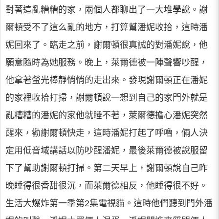
對著這亂糟糟的家，兩個人都聊出了一大堆學說。謝
爾頓受不了這么亂的地方，打算幫潘妮收拾，這時潘
妮回來了。臨走之前，謝爾頓很真誠的對潘妮說，他
願意隨時為她服務。晚上，萊爾德被一陣聲響吵醒，
他拿著螢光棒靜悄悄的走出來。發現謝爾頓正在潘妮
的家裡收拾打掃，謝爾頓說一想到自己的家門外就是
亂糟糟的潘妮的家他就睡不著，萊爾德擔心潘妮突然
醒來，勸謝爾頓快走，這時潘妮打起了呼嚕，倆人決
定用低音域講話以防吵醒潘妮，最後萊爾德被說服留
下了幫助謝爾頓打掃。第二天早上，謝爾頓說自己昨
晚睡得很香甜很沉，而萊爾德相反，他睡得很不好。
生活大爆炸第一季第2集電視貓。這時他們聽到門外潘