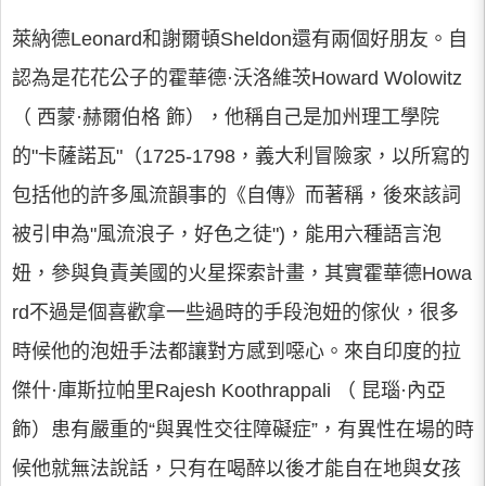
萊納德Leonard和謝爾頓Sheldon還有兩個好朋友。自
認為是花花公子的霍華德·沃洛維茨Howard Wolowitz
（ 西蒙·赫爾伯格 飾），他稱自己是加州理工學院
的"卡薩諾瓦"（1725-1798，義大利冒險家，以所寫的
包括他的許多風流韻事的《自傳》而著稱，後來該詞
被引申為"風流浪子，好色之徒")，能用六種語言泡
妞，參與負責美國的火星探索計畫，其實霍華德Howa
rd不過是個喜歡拿一些過時的手段泡妞的傢伙，很多
時候他的泡妞手法都讓對方感到噁心。來自印度的拉
傑什·庫斯拉帕里Rajesh Koothrappali （ 昆瑙·內亞
飾）患有嚴重的“與異性交往障礙症”，有異性在場的時
候他就無法說話，只有在喝醉以後才能自在地與女孩