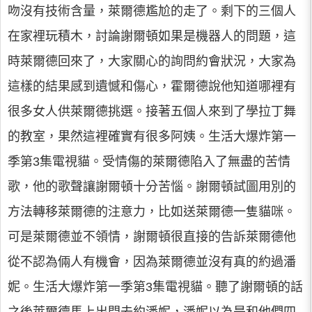
吻沒有技術含量，萊爾德尷尬的走了。剩下的三個人
在家裡玩積木，討論謝爾頓如果是機器人的問題，這
時萊爾德回來了，大家關心的詢問約會狀況，大家為
這樣的結果感到遺憾和傷心，霍爾德說他知道哪裡有
很多女人供萊爾德挑選。接著五個人來到了學拉丁舞
的教室，果然這裡確實有很多阿姨。生活大爆炸第一
季第3集電視貓。受情傷的萊爾德陷入了無盡的苦情
歌，他的歌聲讓謝爾頓十分苦惱。謝爾頓試圖用別的
方法轉移萊爾德的注意力，比如送萊爾德一隻貓咪。
可是萊爾德並不領情，謝爾頓很直接的告訴萊爾德他
從不認為倆人有機會，因為萊爾德並沒有真的約過潘
妮。生活大爆炸第一季第3集電視貓。聽了謝爾頓的話