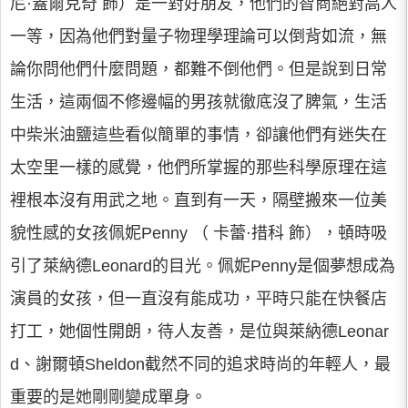
尼·蓋爾克奇 飾）是一對好朋友，他們的智商絕對高人
一等，因為他們對量子物理學理論可以倒背如流，無
論你問他們什麼問題，都難不倒他們。但是說到日常
生活，這兩個不修邊幅的男孩就徹底沒了脾氣，生活
中柴米油鹽這些看似簡單的事情，卻讓他們有迷失在
太空里一樣的感覺，他們所掌握的那些科學原理在這
裡根本沒有用武之地。直到有一天，隔壁搬來一位美
貌性感的女孩佩妮Penny （ 卡蕾·措科 飾），頓時吸
引了萊納德Leonard的目光。佩妮Penny是個夢想成為
演員的女孩，但一直沒有能成功，平時只能在快餐店
打工，她個性開朗，待人友善，是位與萊納德Leonar
d、謝爾頓Sheldon截然不同的追求時尚的年輕人，最
重要的是她剛剛變成單身。