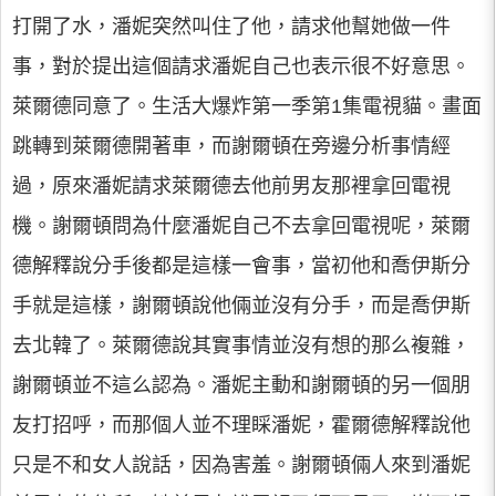
打開了水，潘妮突然叫住了他，請求他幫她做一件
事，對於提出這個請求潘妮自己也表示很不好意思。
萊爾德同意了。生活大爆炸第一季第1集電視貓。畫面
跳轉到萊爾德開著車，而謝爾頓在旁邊分析事情經
過，原來潘妮請求萊爾德去他前男友那裡拿回電視
機。謝爾頓問為什麼潘妮自己不去拿回電視呢，萊爾
德解釋說分手後都是這樣一會事，當初他和喬伊斯分
手就是這樣，謝爾頓說他倆並沒有分手，而是喬伊斯
去北韓了。萊爾德說其實事情並沒有想的那么複雜，
謝爾頓並不這么認為。潘妮主動和謝爾頓的另一個朋
友打招呼，而那個人並不理睬潘妮，霍爾德解釋說他
只是不和女人說話，因為害羞。謝爾頓倆人來到潘妮