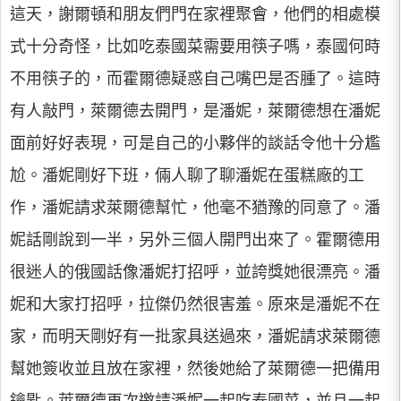
這天，謝爾頓和朋友們門在家裡聚會，他們的相處模
式十分奇怪，比如吃泰國菜需要用筷子嗎，泰國何時
不用筷子的，而霍爾德疑惑自己嘴巴是否腫了。這時
有人敲門，萊爾德去開門，是潘妮，萊爾德想在潘妮
面前好好表現，可是自己的小夥伴的談話令他十分尷
尬。潘妮剛好下班，倆人聊了聊潘妮在蛋糕廠的工
作，潘妮請求萊爾德幫忙，他毫不猶豫的同意了。潘
妮話剛說到一半，另外三個人開門出來了。霍爾德用
很迷人的俄國話像潘妮打招呼，並誇獎她很漂亮。潘
妮和大家打招呼，拉傑仍然很害羞。原來是潘妮不在
家，而明天剛好有一批家具送過來，潘妮請求萊爾德
幫她簽收並且放在家裡，然後她給了萊爾德一把備用