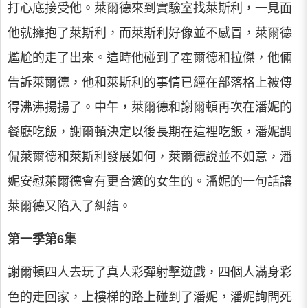
打心底接受他。萊爾德來到實驗室找萊斯利，一見面
他就擁抱了萊斯利，而萊斯利好像並不感冒，萊爾德
尷尬的走了出來。這時他碰到了霍爾德和拉傑，他倆
告訴萊爾德，他和萊斯利的事情已經在部落格上被傳
得沸沸揚揚了。中午，萊爾德和謝爾頓再次在潘妮的
餐廳吃飯，謝爾頓決定以後長期在這裡吃飯，潘妮調
侃萊爾德和萊斯利發展如何，萊爾德說並不如意，潘
妮安慰萊爾德會有更合適的女生的。潘妮的一句話讓
萊爾德又陷入了糾結。
第一季第6集
謝爾頓四人去玩了真人彩彈射擊遊戲，四個人滿身彩
色的走回家，上樓梯的路上碰到了潘妮，潘妮詢問死