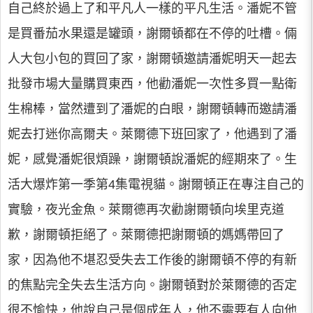
自己終於過上了和平凡人一樣的平凡生活。潘妮不管
是買番茄水果還是罐頭，謝爾頓都在不停的吐槽。倆
人大包小包的買回了家，謝爾頓邀請潘妮明天一起去
批發市場大量購買東西，他勸潘妮一次性多買一點衛
生棉棒，當然遭到了潘妮的白眼，謝爾頓轉而邀請潘
妮去打迷你高爾夫。萊爾德下班回家了，他遇到了潘
妮，感覺潘妮很煩躁，謝爾頓說潘妮的經期來了。生
活大爆炸第一季第4集電視貓。謝爾頓正在專注自己的
實驗，夜光金魚。萊爾德再次勸謝爾頓向埃里克道
歉，謝爾頓拒絕了。萊爾德把謝爾頓的媽媽帶回了
家，因為他不堪忍受失去工作後的謝爾頓不停的有新
的焦點完全失去生活方向。謝爾頓對於萊爾德的否定
很不愉快，他說自己是個成年人，他不需要有人向他