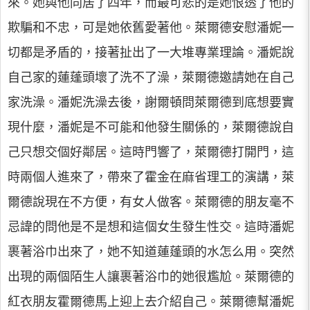
來。她與他同居了四年，而最可悲的是她恨透了他的
欺騙和不忠，可是她依舊愛著他。萊爾德安慰潘妮一
切都是矛盾的，接著扯出了一大堆專業理論。潘妮說
自己家的蓮蓬頭壞了洗不了澡，萊爾德邀請她在自己
家洗澡。潘妮洗澡去後，謝爾頓問萊爾德到底想要實
現什麼，潘妮是不可能和他發生關係的，萊爾德說自
己只想交個好鄰居。這時門響了，萊爾德打開門，這
時兩個人進來了，帶來了霍金在麻省理工的演講，萊
爾德說現在不方便，有女人做客。萊爾德的朋友毫不
忌諱的問他是不是想和這個女生發生性交。這時潘妮
裹著浴巾出來了，她不知道蓮蓬頭的水怎么用。突然
出現的兩個陌生人讓裹著浴巾的她很尷尬。萊爾德的
紅衣朋友霍爾德馬上迎上去介紹自己。萊爾德幫潘妮