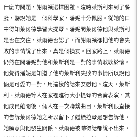
什麼的問題，謝爾頓選擇困難。這時萊斯利來到了餐
廳，聽說她是一個科學家，潘妮十分佩服。從她的口
中得知萊爾德學習大提琴。潘妮問萊爾德他與萊斯利
是否在交往，萊爾德否認了，而謝爾頓卻把他約會失
敗的事情說了出來，真是個損友。回家路上，萊爾德
仍然在問潘妮對他和萊斯利是一對的事情耿耿於懷。
他覺得潘妮是知道了他約萊斯利失敗的事情所以說他
倆是可愛的一對，用這樣的話來安慰他。這天，萊斯
利、萊爾德等人在家裡進行大小提琴的合奏表演，其
他成員離開後，倆人在一次聯繫曲目，萊斯利很直接
的告訴萊爾德她之所以留下了繼續拉琴是想告訴他，
她願意與他發生關係。萊爾德被嚇得話都說不出來，