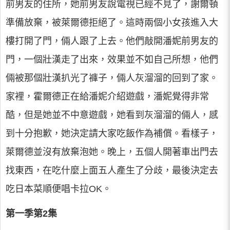
前男友的住所，她前男友說電視已經不見了，謝爾頓
準備放棄，被萊爾德拒絕了。這時兩個小女孩進入大
樓打開了門，倆人跟了上去。他們敲開潘妮前男友的
門，一個壯漢走了出來，效果並不如自己所想，他們
倆被那個壯漢扒光了褲子，倆人灰溜溜的回到了家。
家裡，霍爾德正在給潘妮介紹遊戲，潘妮覺得非常
酷，但是她並不中意遊戲，她看到灰溜溜的倆人，感
到十分抱歉，她決定請大家吃飯作為補償。看樣子，
萊爾德並沒有放棄泡她。晚上，五個人開著車出門去
找東西，在吃什麼上面五人產生了分歧，最後決定去
吃日本菜順便唱卡拉OK。
第一季第2集