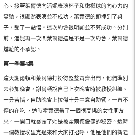
心。接著萊爾德向潘妮表演杯子和橄欖球的向心力的
實驗，很顯然表演並不成功，萊爾德的頭撞到了桌
子，受了一點傷。這次約會很明顯並不算成功。分別
前，潘妮再一次問萊爾德這是不是一次約會，萊爾德
尷尬的不承認。
第一季第4集
這天謝爾頓和萊爾德打扮得整整齊齊出門，他們準別
去參加晚會，謝爾頓說自己上次晚會時被教授糾纏。
十分苦惱。自助晚會上拉傑十分中意自助餐，一直不
停的在吃 ，這時霍爾德帶了一個很高挑的女性朋友
來。一開口就暴露了她是被霍爾德僱傭的秘密。這時
一個教授埃里克過來和大家打招呼，他是他們的新老