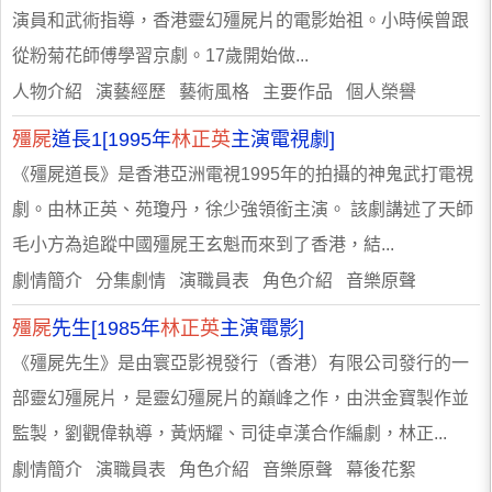
演員和武術指導，香港靈幻殭屍片的電影始祖。小時候曾跟
從粉菊花師傅學習京劇。17歲開始做...
人物介紹 演藝經歷 藝術風格 主要作品 個人榮譽
殭屍
道長1[1995年
林正英
主演電視劇]
《殭屍道長》是香港亞洲電視1995年的拍攝的神鬼武打電視
劇。由林正英、苑瓊丹，徐少強領銜主演。 該劇講述了天師
毛小方為追蹤中國殭屍王玄魁而來到了香港，結...
劇情簡介 分集劇情 演職員表 角色介紹 音樂原聲
殭屍
先生[1985年
林正英
主演電影]
《殭屍先生》是由寰亞影視發行（香港）有限公司發行的一
部靈幻殭屍片，是靈幻殭屍片的巔峰之作，由洪金寶製作並
監製，劉觀偉執導，黃炳耀、司徒卓漢合作編劇，林正...
劇情簡介 演職員表 角色介紹 音樂原聲 幕後花絮