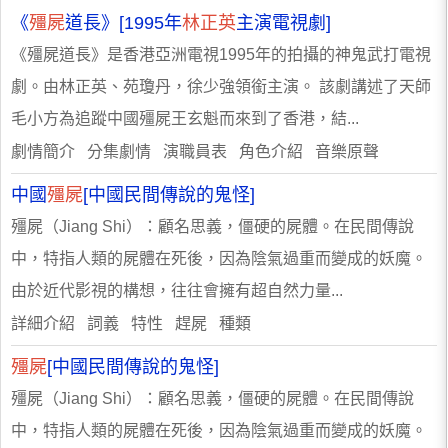
《
殭屍
道長》[1995年
林正英
主演電視劇]
《殭屍道長》是香港亞洲電視1995年的拍攝的神鬼武打電視
劇。由林正英、苑瓊丹，徐少強領銜主演。 該劇講述了天師
毛小方為追蹤中國殭屍王玄魁而來到了香港，結...
劇情簡介 分集劇情 演職員表 角色介紹 音樂原聲
中國
殭屍
[中國民間傳說的鬼怪]
殭屍（Jiang Shi）：顧名思義，僵硬的屍體。在民間傳說
中，特指人類的屍體在死後，因為陰氣過重而變成的妖魔。
由於近代影視的構想，往往會擁有超自然力量...
詳細介紹 詞義 特性 趕屍 種類
殭屍
[中國民間傳說的鬼怪]
殭屍（Jiang Shi）：顧名思義，僵硬的屍體。在民間傳說
中，特指人類的屍體在死後，因為陰氣過重而變成的妖魔。