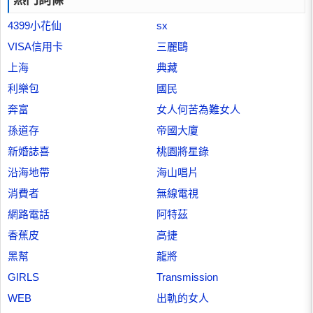
熱門詞條
4399小花仙
sx
VISA信用卡
三麗鷗
上海
典藏
利樂包
國民
奔富
女人何苦為難女人
孫道存
帝國大廈
新婚誌喜
桃園將星錄
沿海地帶
海山唱片
消費者
無線電視
網路電話
阿特茲
香蕉皮
高捷
黑幫
龍將
GIRLS
Transmission
WEB
出軌的女人