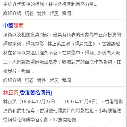
由於近代影視的構想，往往會擁有超自然力量...
詳細介紹 詞義 特性 趕屍 種類
中國
殭屍
法術以及相關道具制敵，最具有代表的形象為林正英扮演的
殭屍系列。殭屍電影...林正英主演《殭屍先生》，它讓該題
材在多年以來還仍經久不衰。在電影中，殭屍...那樣向人吸
血，人們認為殭屍吸血是為了吸取對方的血液作為食物。在
殭屍片，吸血...
詳細介紹 詞義 特性 趕屍 種類
林正英
[香港著名演員]
林正英（1952年12月27日——1997年11月8日），香港電影
演員和武術指導，香港靈幻殭屍片的電影始祖。小時候曾跟
從粉菊花師傅學習京劇。17歲開始做...