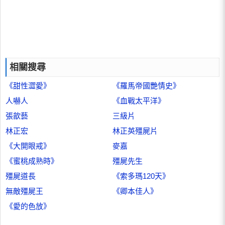
相關搜尋
《甜性澀愛》
《羅馬帝國艷情史》
人嚇人
《血戰太平洋》
張歆藝
三級片
林正宏
林正英殭屍片
《大開眼戒》
麥嘉
《蜜桃成熟時》
殭屍先生
殭屍道長
《索多瑪120天》
無敵殭屍王
《卿本佳人》
《愛的色放》