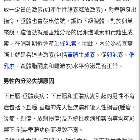
放一定量的激素(如產生性腺素釋放激素)，對垂體發出
指令，垂體也會發出信號，調節下級腺體。對於卵巢
來說，這信號就是垂體分泌的促卵泡激素和黃體生成
素，在哺乳期還會產生
催乳素
。因此，內分泌檢查實
際上就是看這些激素(包括
黃體生成素
、促
卵泡
素、
催
乳素
、黃體脂酮素和雌激素)水平分泌是否正常。
男性內分泌失調原因
下丘腦-垂體疾病：下丘腦和垂體病變引起的男性不育
症包括下丘腦-垂體的先天性疾病和後天性損害(腫瘤、
炎症、創傷、放射損傷)及系統性疾病和藥物等均可影
響下丘腦-垂體功能而導致不育。