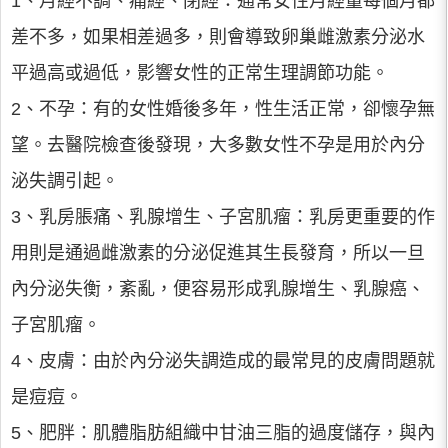
1、月經不調、痛經、閉經：通常女性月經量每個月都
差不多，如果相差過多，則會導致卵巢雌激素分泌水
平過高或過低，影響女性的正常生理調節功能。
2、不孕：有的女性婚後多年，性生活正常，卻懷孕無
望。去醫院檢查後發現，大多數女性不孕是用於內分
泌失調引起。
3、乳房脹痛、乳腺增生、子宮肌瘤：乳房更重要的作
用則是通過雌激素的分泌促進其生長發育，所以一旦
內分泌失衡，紊亂，便容易形成乳腺增生、乳腺癌、
子宮肌瘤。
4、皮膚：由於內分泌失調造成的最常見的皮膚問題就
是痘痘。
5、肥胖：肌體脂肪組織中甘油三脂的過度儲存，與內