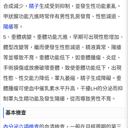
合成減少，
精子
生成受到抑制，並發生性功能紊亂。
甲狀腺功能亢進時常伴有男性乳房發育、性慾減退、
陽痿
等。
5、垂體病變。垂體功能亢進，早期可出現性慾增加、
體型改變等，繼而便發生性慾減退、精液異常、陽痿
等並導致不育。垂體功能低下，如垂體腫瘤、炎症、
手術損傷或放療破壞垂體，致使垂體功能低下，出現
性慾、性交能力降低，睪丸萎縮，精子生成障礙。垂
體腫瘤可使血中催乳素水平升高，干擾LH的分泌而抑
制睪丸生精功能及發生陽痿，從而導致男性不育。
基本檢查
內分泌六項檢查
的血清檢查，一般在月經周期的第三