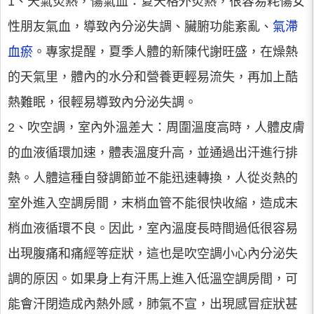
1、天氣炎熱，傷氣血：
夏天格外炎熱，很容易耗傷女
性朋友氣血，導致內分泌失調、臟腑功能紊亂、
氣滯
血瘀
。專家提醒，夏季人體的新陳代謝旺盛，在燥熱
的天氣里，體內的水分和營養更輕易流失，再加上酷
熱難眠，很輕易導致內分泌失調。
2、吹空調，室內外溫差大：
周圍溫度高時，人體皮膚
的血液循環加速，體表溫度升高，並通過出汗進行排
熱。人體這種自發調節並不能迅速轉換，人從炎熱的
室外進入空調房間，末梢血管不能很快收縮，造成末
梢血液循環不良。因此，室內溫度長時間過低很容易
出現腹痛和痛經等症狀，這也是吹空調小心內分泌失
調的原因。如果身上有汗馬上進入低溫空調房間，可
能會汗閉造成內熱外感，肺氣不宣，出現感冒症狀甚