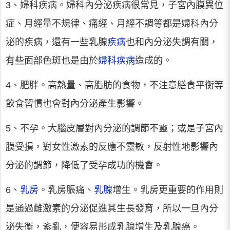
3、婦科疾病。婦科內分泌疾病很常見，子宮內膜異位
症、月經量不規律、痛經、月經不調等都是婦科內分
泌的疾病，還有一些乳腺
疾病
也和內分泌失調有關，
有些面部色斑也是由於
婦科疾病
造成的。
4、肥胖。高熱量、高脂肪的食物，不注意膳食平衡等
飲食習慣也會對內分泌產生影響。
5、不孕。大腦皮層對內分泌的調節不靈；或是子宮內
膜受損，對女性激素的反應不靈敏，反射性地影響內
分泌的調節，降低了受孕成功的機會。
6、
乳房
。乳房脹痛、
乳腺
增生。乳房更重要的作用則
是通過雌激素的分泌促進其生長發育，所以一旦內分
泌失衡，紊亂，便容易形成乳腺增生及乳腺癌。