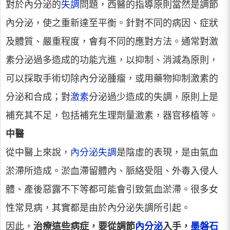
對於內分泌的
失調
問題，西醫的指導原則當然是調節
內分泌，使之重新達至平衡。針對不同的病因、症狀
及體質、嚴重程度，會有不同的應對方法。通常對激
素分泌過多造成的功能亢進，以抑制、消減為原則，
可以採取手術切除內分泌腫瘤，或用藥物抑制激素的
分泌和合成；對
激素
分泌過少造成的失調，原則上是
補充其不足，包括補充生理劑量激素，器官移植等。
中醫
從中醫上來說，
內分泌失調
是陰虛的表現，是由氣血
淤滯所造成。淤血滯留體內、脈絡受阻、外毒入侵人
體、產後惡露不下等都可能會引致氣血淤滯。很多女
性常見病，其實都是由於內分泌失調所引起。
因此，
治療這些病症，要從調節
內分泌
入手，
墨磐石