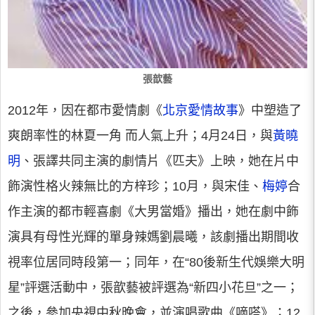
張歆藝
2012年，因在都市愛情劇《
北京愛情故事
》中塑造了
爽朗率性的林夏一角 而人氣上升；4月24日，與
黃曉
明
、張譯共同主演的劇情片《匹夫》上映，她在片中
飾演性格火辣無比的方梓珍；10月，與宋佳、
梅婷
合
作主演的都市輕喜劇《大男當婚》播出，她在劇中飾
演具有母性光輝的單身辣媽劉晨曦，該劇播出期間收
視率位居同時段第一；同年，在“80後新生代娛樂大明
星”評選活動中，張歆藝被評選為“新四小花旦”之一；
之後，參加央視中秋晚會，並演唱歌曲《嘀嗒》；12