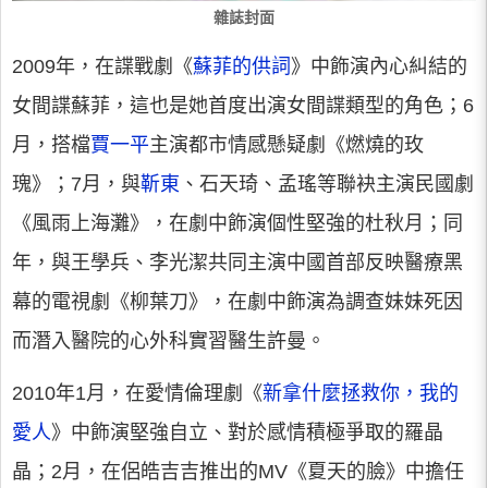
雜誌封面
2009年，在諜戰劇《
蘇菲的供詞
》中飾演內心糾結的
女間諜蘇菲，這也是她首度出演女間諜類型的角色；6
月，搭檔
賈一平
主演都市情感懸疑劇《燃燒的玫
瑰》；7月，與
靳東
、石天琦、孟瑤等聯袂主演民國劇
《風雨上海灘》，在劇中飾演個性堅強的杜秋月；同
年，與王學兵、李光潔共同主演中國首部反映醫療黑
幕的電視劇《柳葉刀》，在劇中飾演為調查妹妹死因
而潛入醫院的心外科實習醫生許曼。
2010年1月，在愛情倫理劇《
新拿什麼拯救你，我的
愛人
》中飾演堅強自立、對於感情積極爭取的羅晶
晶；2月，在侶皓吉吉推出的MV《夏天的臉》中擔任