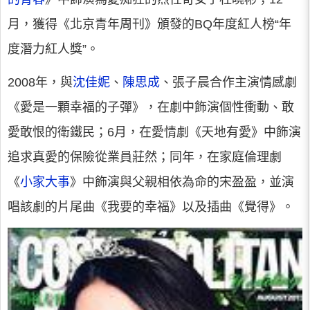
月，獲得《北京青年周刊》頒發的BQ年度紅人榜“年
度潛力紅人獎”。
2008年，與
沈佳妮
、
陳思成
、張子晨合作主演情感劇
《愛是一顆幸福的子彈》，在劇中飾演個性衝動、敢
愛敢恨的衛鐵民；6月，在愛情劇《天地有愛》中飾演
追求真愛的保險從業員莊然；同年，在家庭倫理劇
《
小家大事
》中飾演與父親相依為命的宋盈盈，並演
唱該劇的片尾曲《我要的幸福》以及插曲《覺得》。