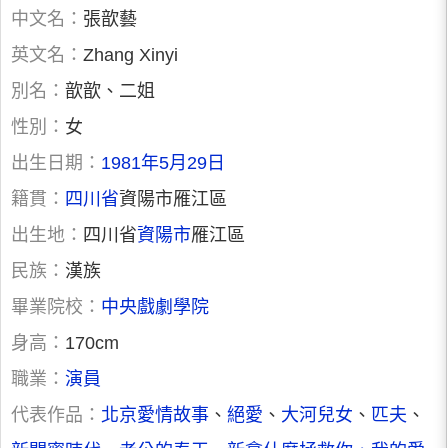
中文名：
張歆藝
英文名：
Zhang Xinyi
別名：
歆歆、二姐
性別：
女
出生日期：
1981年5月29日
籍貫：
四川省
資陽市雁江區
出生地：
四川省
資陽市
雁江區
民族：
漢族
畢業院校：
中央戲劇學院
身高：
170cm
職業：
演員
代表作品：
北京愛情故事
、
絕愛
、
大河兒女
、
匹夫
、