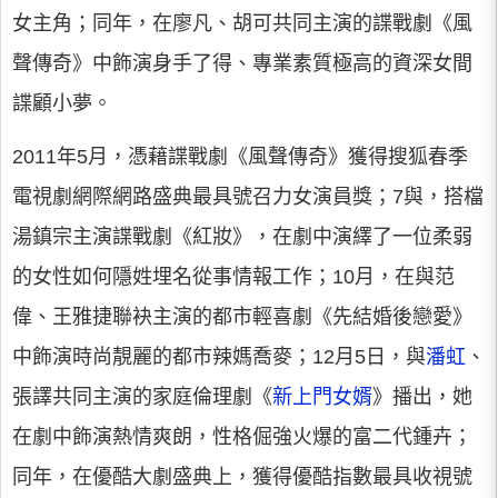
女主角；同年，在廖凡、胡可共同主演的諜戰劇《風
聲傳奇》中飾演身手了得、專業素質極高的資深女間
諜顧小夢。
2011年5月，憑藉諜戰劇《風聲傳奇》獲得搜狐春季
電視劇網際網路盛典最具號召力女演員獎；7與，搭檔
湯鎮宗主演諜戰劇《紅妝》，在劇中演繹了一位柔弱
的女性如何隱姓埋名從事情報工作；10月，在與范
偉、王雅捷聯袂主演的都市輕喜劇《先結婚後戀愛》
中飾演時尚靚麗的都市辣媽喬麥；12月5日，與
潘虹
、
張譯共同主演的家庭倫理劇《
新上門女婿
》播出，她
在劇中飾演熱情爽朗，性格倔強火爆的富二代鍾卉；
同年，在優酷大劇盛典上，獲得優酷指數最具收視號