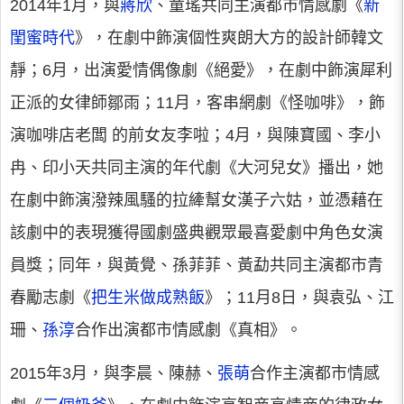
2014年1月，與
蔣欣
、童瑤共同主演都市情感劇《
新
閨蜜時代
》，在劇中飾演個性爽朗大方的設計師韓文
靜；6月，出演愛情偶像劇《絕愛》，在劇中飾演犀利
正派的女律師鄒雨；11月，客串網劇《怪咖啡》，飾
演咖啡店老闆 的前女友李啦；4月，與陳寶國、李小
冉、印小天共同主演的年代劇《大河兒女》播出，她
在劇中飾演潑辣風騷的拉縴幫女漢子六姑，並憑藉在
該劇中的表現獲得國劇盛典觀眾最喜愛劇中角色女演
員獎；同年，與黃覺、孫菲菲、黃勐共同主演都市青
春勵志劇《
把生米做成熟飯
》；11月8日，與袁弘、江
珊、
孫淳
合作出演都市情感劇《真相》。
2015年3月，與李晨、陳赫、
張萌
合作主演都市情感