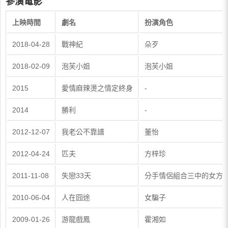
參演電影
上映時間
劇名
扮演角色
2018-04-28
戰神紀
朵歹
2018-02-09
泡芙小姐
泡芙小姐
2015
愛情麻辣燙之情定終身
-
2014
勝利
-
2012-12-07
我老公不靠譜
董怡
2012-04-24
匹夫
方梓珍
2011-11-08
失戀33天
分手情侶組合三中的女方
2010-06-04
人在囧途
女騙子
2009-01-26
游龍戲鳳
霍湘如