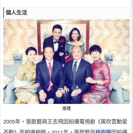
個人生活
婚禮
2005年，張歆藝與王志飛因拍攝電視劇《風吹雲動星
不動》而相識相戀。2011年，張歆藝與
楊樹鵬
因拍攝