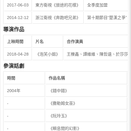
2017-06-03
東方衛視《旅途的花樣》
全季度加盟
2014-12-12
浙江衛視《奔跑吧兄弟》
第十期節目“楚漢之爭”
導演作品
上映時間
片名
合作演員
2018-04-28
《泡芙小姐》
王櫟鑫、譚維維、陳哲遠、於莎莎
參演話劇
時間
作品名稱
2004年
《錯中錯》
-
《撒勒姆女巫》
-
《阮玲玉》
-
《瞬息間的幻影》