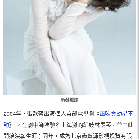
昕薇雜誌
2004年，張歆藝出演個人首部電視劇《
風吹雲動星不
動
》 ，在劇中飾演馳名上海灘的紅妓林墨琴，並由此
開始演藝生涯；同年，成為北京鑫寶源影視投資有限