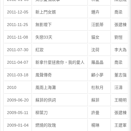
2011-12-05
新上門女婿
鍾卉
喬梁
2011-11-25
無影燈下
汪凱蒂
張建棟
2011-11-08
失戀33天
貓女
劉愷
2011-07-30
紅妝
沈荷
李大為、
2011-04-07
新拿什麼拯救你，我的愛人
羅晶晶
喬梁
2011-03-18
風聲傳奇
顧小夢
董志強
2010
風雨上海灘
杜秋月
汪濤
2009-06-20
蘇菲的供詞
蘇菲
王曉明
2009-05-11
柳葉刀
許曼
張建棟
2009-01-04
燃燒的玫瑰
楊琳
王建軍