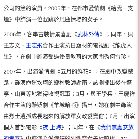
公司的簽約演員。2005年，在都市愛情劇《給我一支
煙》中飾演一位混跡於風塵情場的女子。
2006年，客串古裝情景喜劇《
武林外傳
》；同年，與
王志文、
王志飛
合作主演抗日題材的電視劇《龍虎人
生》，在劇中飾演受過優良教育的大家閨秀何雪珍。
2007年，出演愛情劇《五月的鮮花》，在劇中改變戲
路，飾演命運坎坷的鄉村教師謝雨，該劇播出後在遼
寧、山東等地獲得收視冠軍；3月，與王學兵、王慶祥
合作主演的懸疑劇《羊城暗哨》播出，她在劇中飾演
由烈士遺孤成長起來的解放軍女政委竇倌；6月，出演
個人首部電影《
夜·上海
》；同年，在《
我們無處安放
的青春
》中飾演為愛痴狂的烈性奇女子杜曉彬；12