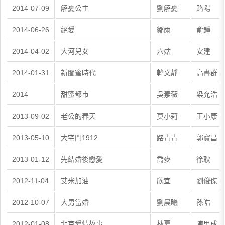
2014-07-09
解憂公主
劉解憂
路陽
2014-06-26
絕愛
鄒雨
俞鍾
2014-04-02
大河兒女
六姑
安建
2014-01-31
新閨蜜時代
韓文靜
高書群
2014
甜蜜都市
吳素薇
梁允浩
2013-09-02
老公的春天
莫小莉
王小康
2013-05-10
大宅門1912
路青青
郭寶昌
2013-01-12
先結婚後戀愛
喬麥
徐耿
2012-11-04
艾米加油
欣宜
劉俊傑
2012-10-07
大男當婚
劉晨曦
孫皓
2012-01-08
北京愛情故事
林夏
陳思成