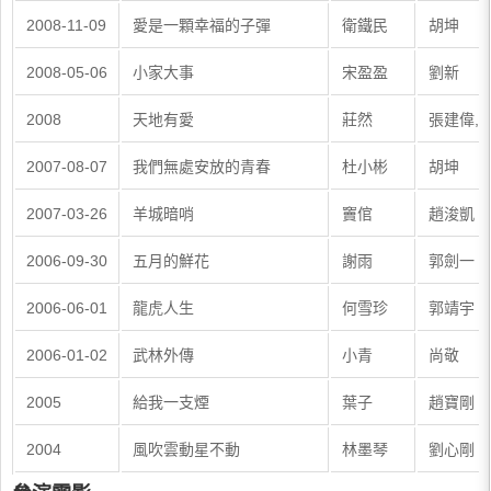
2008-11-09
愛是一顆幸福的子彈
衛鐵民
胡坤
2008-05-06
小家大事
宋盈盈
劉新
2008
天地有愛
莊然
張建偉, 
2007-08-07
我們無處安放的青春
杜小彬
胡坤
2007-03-26
羊城暗哨
竇倌
趙浚凱
2006-09-30
五月的鮮花
謝雨
郭劍一
2006-06-01
龍虎人生
何雪珍
郭靖宇
2006-01-02
武林外傳
小青
尚敬
2005
給我一支煙
葉子
趙寶剛
2004
風吹雲動星不動
林墨琴
劉心剛