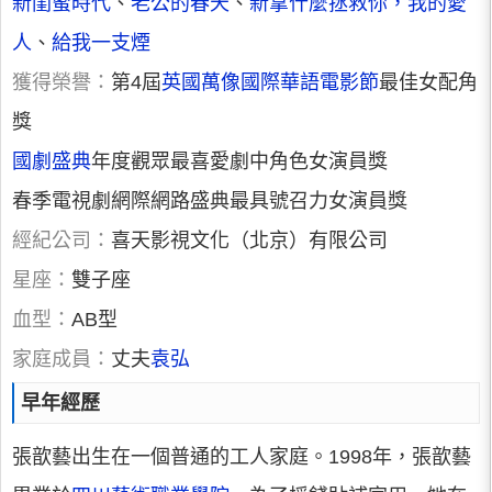
新閨蜜時代
、
老公的春天
、
新拿什麼拯救你，我的愛
人
、
給我一支煙
獲得榮譽：
第4屆
英國萬像國際華語電影節
最佳女配角
獎
國劇盛典
年度觀眾最喜愛劇中角色女演員獎
春季電視劇網際網路盛典最具號召力女演員獎
經紀公司：
喜天影視文化（北京）有限公司
星座：
雙子座
血型：
AB型
家庭成員：
丈夫
袁弘
早年經歷
張歆藝出生在一個普通的工人家庭。1998年，張歆藝