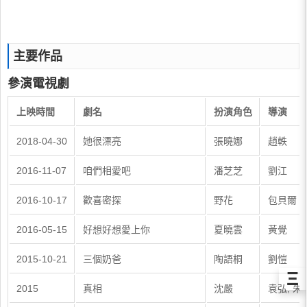
主要作品
參演電視劇
上映時間
劇名
扮演角色
導演
2018-04-30
她很漂亮
張曉娜
趙軼
2016-11-07
咱們相愛吧
潘芝芝
劉江
2016-10-17
歡喜密探
野花
包貝爾
2016-05-15
好想好想愛上你
夏曉雲
黃覺
2015-10-21
三個奶爸
陶語桐
劉愷
Ξ
2015
真相
沈嚴
袁弘, 朱