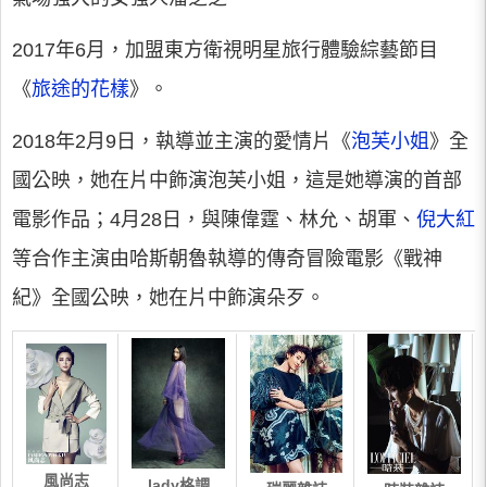
2017年6月，加盟東方衛視明星旅行體驗綜藝節目
《
旅途的花樣
》。
2018年2月9日，執導並主演的愛情片《
泡芙小姐
》全
國公映，她在片中飾演泡芙小姐，這是她導演的首部
電影作品；4月28日，與陳偉霆、林允、胡軍、
倪大紅
等合作主演由哈斯朝魯執導的傳奇冒險電影《戰神
紀》全國公映，她在片中飾演朵歹。
風尚志
lady格調