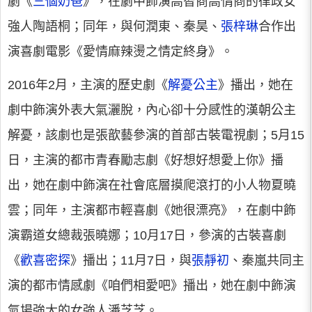
劇《
三個奶爸
》，在劇中飾演高智商高情商的律政女
強人陶語桐；同年，與何潤東、秦昊、
張梓琳
合作出
演喜劇電影《愛情麻辣燙之情定終身》。
2016年2月，主演的歷史劇《
解憂公主
》播出，她在
劇中飾演外表大氣灑脫，內心卻十分感性的漢朝公主
解憂，該劇也是張歆藝參演的首部古裝電視劇；5月15
日，主演的都市青春勵志劇《好想好想愛上你》播
出，她在劇中飾演在社會底層摸爬滾打的小人物夏曉
雲；同年，主演都市輕喜劇《她很漂亮》，在劇中飾
演霸道女總裁張曉娜；10月17日，參演的古裝喜劇
《
歡喜密探
》播出；11月7日，與
張靜初
、秦嵐共同主
演的都市情感劇《咱們相愛吧》播出，她在劇中飾演
氣場強大的女強人潘芝芝。