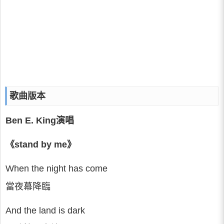
歌曲版本
Ben E. King演唱
《stand by me》
When the night has come
當夜幕降臨
And the land is dark