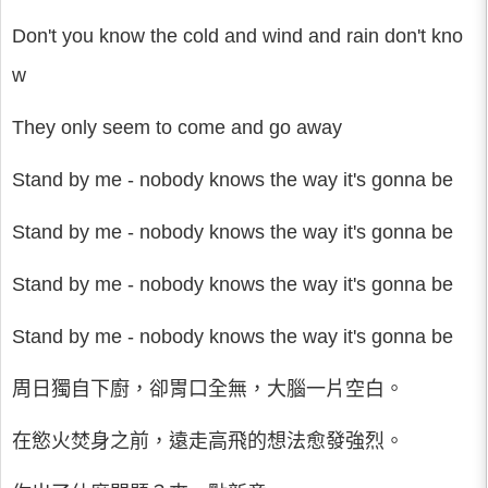
Don't you know the cold and wind and rain don't kno
w
They only seem to come and go away
Stand by me - nobody knows the way it's gonna be
Stand by me - nobody knows the way it's gonna be
Stand by me - nobody knows the way it's gonna be
Stand by me - nobody knows the way it's gonna be
周日獨自下廚，卻胃口全無，大腦一片空白。
在慾火焚身之前，遠走高飛的想法愈發強烈。