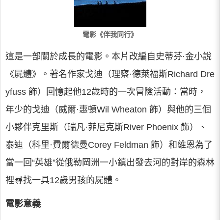
電影《伴我同行》
這是一部關於成長的電影。本片改編自史蒂芬·金小說
《屍體》。著名作家戈迪（理察·德萊福斯Richard Dre
yfuss 飾）回憶起他12歲時的一次冒險活動：當時，
年少的戈迪（威爾·惠頓Wil Wheaton 飾）與他的三個
小夥伴克里斯（瑞凡·菲尼克斯River Phoenix 飾）、
泰迪（科里·費爾德曼Corey Feldman 飾）和維恩為了
當一回“英雄”從俄勒岡洲一小鎮出發去河的對岸的森林
裡尋找一具12歲男孩的屍體。
電影意義