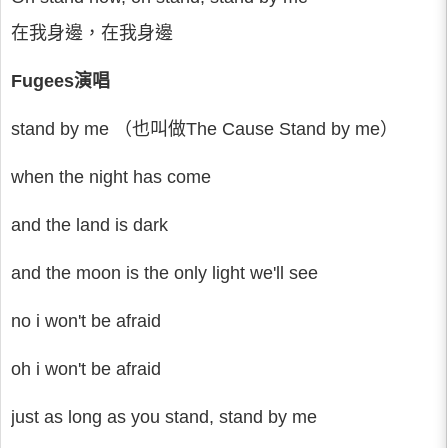
在我身邊，在我身邊
Fugees演唱
stand by me （也叫做The Cause Stand by me）
when the night has come
and the land is dark
and the moon is the only light we'll see
no i won't be afraid
oh i won't be afraid
just as long as you stand, stand by me