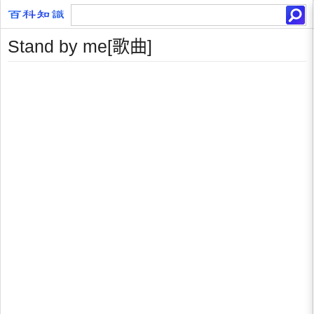
Stand by me[歌曲]