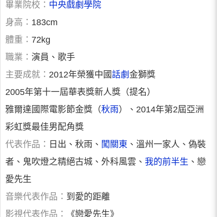
畢業院校：
中央戲劇學院
身高：
183cm
體重：
72kg
職業：
演員、歌手
主要成就：
2012年榮獲中國
話劇
金獅獎
2005年第十一屆華表獎新人獎（提名）
雅爾達國際電影節金獎（
秋雨
）、2014年第2屆亞洲
彩虹獎最佳男配角獎
代表作品：
日出、秋雨、
闖關東
、溫州一家人、偽裝
者、鬼吹燈之精絕古城、外科風雲、
我的前半生
、戀
愛先生
音樂代表作品：
到愛的距離
影視代表作品：
《戀愛先生》