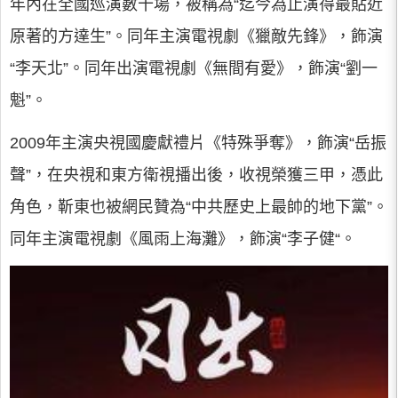
年內在全國巡演數十場，被稱為“迄今為止演得最貼近
原著的方達生”。同年主演電視劇《獵敵先鋒》，飾演
“李天北”。同年出演電視劇《無間有愛》，飾演“劉一
魁”。
2009年主演央視國慶獻禮片《特殊爭奪》，飾演“岳振
聲”，在央視和東方衛視播出後，收視榮獲三甲，憑此
角色，靳東也被網民贊為“中共歷史上最帥的地下黨”。
同年主演電視劇《風雨上海灘》，飾演“李子健“。