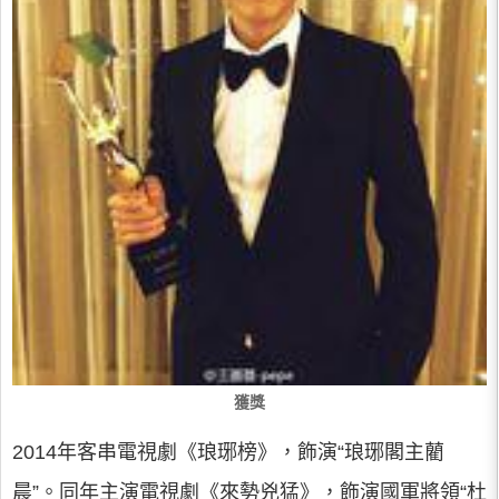
獲獎
2014年客串電視劇《琅琊榜》，飾演“琅琊閣主藺
晨”。同年主演電視劇《來勢兇猛》，飾演國軍將領“杜