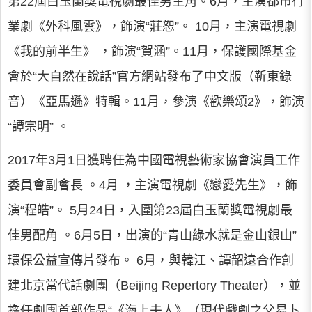
第22屆白玉蘭獎電視劇最佳男主角。6月，主演都市行
業劇《外科風雲》，飾演“莊恕”。 10月，主演電視劇
《我的前半生》 ，飾演“賀涵”。11月，保護國際基金
會於“大自然在說話”官方網站發布了中文版（靳東錄
音）《亞馬遜》特輯。11月，參演《歡樂頌2》，飾演
“譚宗明” 。
2017年3月1日獲聘任為中國電視藝術家協會演員工作
委員會副會長 。4月 ，主演電視劇《戀愛先生》，飾
演“程皓”。 5月24日，入圍第23屆白玉蘭獎電視劇最
佳男配角 。6月5日，出演的“青山綠水就是金山銀山”
環保公益宣傳片發布。 6月，與韓江、譚韶遠合作創
建北京當代話劇團（Beijing Repertory Theater），並
擔任劇團首部作品“《海上夫人》（現代戲劇之父易卜