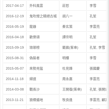
2017-04-17
外科風雲
莊恕
李雪
2016-12-19
鬼吹燈之精絕古城
胡八一
孔笙
2016-05-19
龍器
秦玄策
李雲亮
2016-04-18
歡樂頌
譚宗明
孔笙
2015-09-19
琅琊榜
藺晨(客串)
孔笙, 李雪
2015-08-31
偽裝者
明樓
李雪
2015-05-07
來勢兇猛
杜見鋒
張國慶
2014-11-18
婦道
周永嘉
李雲亮
2014-03-08
戰長沙
王開復(客串)
孔笙, 張開宙
2013-11-21
狼煙遍地
牧良逢
李雲亮, 顧