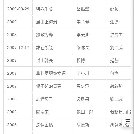
2009-09-29
特殊爭奪
岳振聲
延藝
2009
風雨上海灘
李子健
汪濤
2008
獵敵先鋒
李天北
洪寶生
2007-12-17
誰在說謊
梁隊長
劉二威
2007
博士縣長
楊博
延藝
2007
拿什麼讓你幸福
丁小川
何洛
2007
傷不起的青春
馬少飛
趙啟強
2006
悲情母子
吳勇男
劉二威
2006
闖關東
龜田一郎
張新建, 孔笙
Ξ
2005
深情密碼
胡漢新
胡意涓, 張