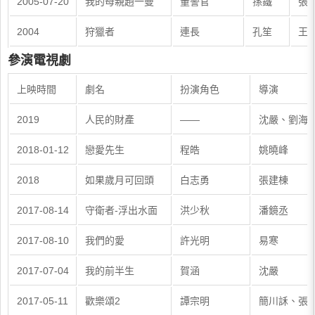
2005-07-20
我的母親趙一曼
董警官
孫鐵
張晗
2004
狩獵者
連長
孔笙
王文
參演電視劇
上映時間
劇名
扮演角色
導演
2019
人民的財產
——
沈嚴、劉海
2018-01-12
戀愛先生
程皓
姚曉峰
2018
如果歲月可回頭
白志勇
張建棟
2017-08-14
守衛者-浮出水面
洪少秋
潘鏡丞
2017-08-10
我們的愛
許光明
易寒
2017-07-04
我的前半生
賀涵
沈嚴
2017-05-11
歡樂頌2
譚宗明
簡川訸、張