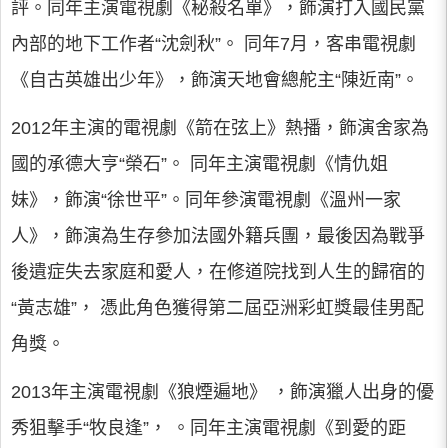
評。同年主演電視劇《秘殺名單》，飾演打入國民黨
內部的地下工作者“沈劍秋”。 同年7月，客串電視劇
《自古英雄出少年》，飾演天地會總舵主“陳近南”。
2012年主演的電視劇《箭在弦上》熱播，飾演舍家為
國的承德大亨“榮石”。 同年主演電視劇《情仇姐
妹》，飾演“徐世平”。同年參演電視劇《溫州一家
人》，飾演為生存參加法國外籍兵團，最後因為戰爭
後遺症失去家庭和愛人，在修道院找到人生的歸宿的
“黃志雄”， 憑此角色獲得第二屆亞洲彩虹獎最佳男配
角獎。
2013年主演電視劇《狼煙遍地》 ，飾演獵人出身的優
秀狙擊手“牧良逢”， 。同年主演電視劇《到愛的距