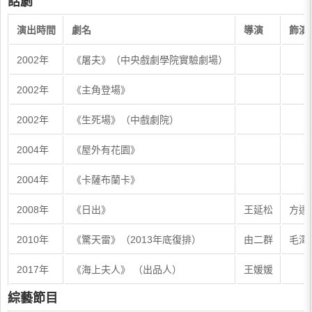
話劇
演出時間
劇名
導演
飾演
2002年
《屠夫》（中央戲劇學院實驗劇場）
2002年
《主角登場》
2002年
《生死場》（中戲劇院）
2004年
《屋外有花園》
2004年
《卡薩布蘭卡》
2008年
《日出》
王延松
方達
2010年
《驚天雷》（2013年底復排）
由二群
毛澤
2017年
《海上夫人》 （出品人）
王媛媛
綜藝節目