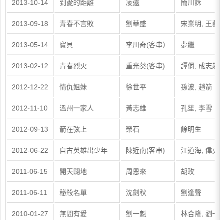
2013-10-14
到愛的距離
凌遠
簡川訸
2013-09-18
青春不言敗
劉華盛
宋業明, 王
2013-05-14
寶貝
李川奇(客串）
夢繼
2013-02-12
青春烈火
重光葵(客串)
譚俏, 成志超
2012-12-22
情仇姐妹
徐世平
孫波, 趙箭
2012-11-10
溫州一家人
黃志雄
孔笙, 李雪
2012-09-13
箭在弦上
榮石
餘明生
2012-06-22
自古英雄出少年
陳近南(客串)
江道海, 偉克
2011-06-15
開天闢地
周恩來
胡玫
2011-06-11
秘殺名單
沈劍秋
劉逢聲
2010-01-27
無間有愛
劉一魁
林合隆, 劉