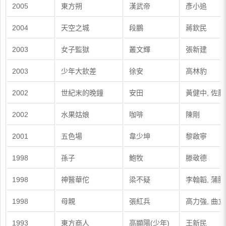
2005
東方朔
漢武帝
彥小追
2004
天空之城
段鵬
蔣欽民
2003
女子監獄
叢文輝
張新建
2003
少年大欽差
徐安
高林豹
2002
世紀末的晚鐘
安田
黃健中, 佐
2002
水果姑娘
咖啡
陳剛
2001
五色場
韋少坤
黎啟寧
1998
孫子
鮑牧
滕敬德
1998
神醫華佗
梁不疑
李翰韜, 蒲
1998
母親
張紅兵
高力強, 曲
1993
東方商人
高顯陽(少年)
王新民