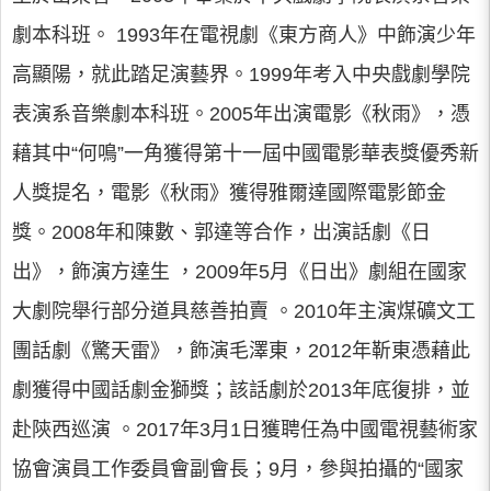
劇本科班。 1993年在電視劇《東方商人》中飾演少年
高顯陽，就此踏足演藝界。1999年考入中央戲劇學院
表演系音樂劇本科班。2005年出演電影《秋雨》，憑
藉其中“何鳴”一角獲得第十一屆中國電影華表獎優秀新
人獎提名，電影《秋雨》獲得雅爾達國際電影節金
獎。2008年和陳數、郭達等合作，出演話劇《日
出》，飾演方達生 ，2009年5月《日出》劇組在國家
大劇院舉行部分道具慈善拍賣 。2010年主演煤礦文工
團話劇《驚天雷》，飾演毛澤東，2012年靳東憑藉此
劇獲得中國話劇金獅獎；該話劇於2013年底復排，並
赴陝西巡演 。2017年3月1日獲聘任為中國電視藝術家
協會演員工作委員會副會長；9月，參與拍攝的“國家