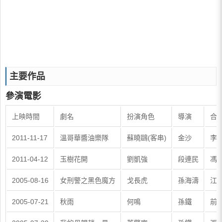
主要作品
參演電影
上映時間
劇名
扮演角色
導演
合
2011-11-17
溫哥華醬油樂隊
蘇曉鷗(客串)
金沙
李鳳
2011-04-12
玉樹花開
劉凱強
段連民
馮靜
2005-08-16
女刑警之黑色魔方
戈長虎
孫海濤
江珊
2005-07-21
秋雨
何鳴
孫鐵
前田