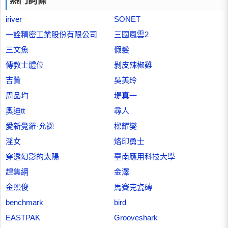
熱門詞條
iriver
SONET
一詮精密工業股份有限公司
三國風雲2
三文魚
假髮
傳教士體位
剝皮辣椒雞
吉贊
吳美玲
周品均
堤真一
奧迪tt
尋人
愛新覺羅·允禵
樑耀燮
淫女
烙印勇士
穿透幻影的太陽
臺南應用科技大學
趕集網
金澤
金熙俊
馬賽克瓷磚
benchmark
bird
EASTPAK
Grooveshark