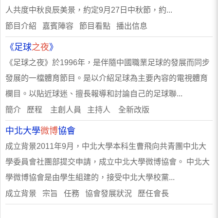
人共度中秋良辰美景，約定9月27日中秋節，約...
節目介紹 嘉賓陣容 節目看點 播出信息
《足球
之夜
》
《足球之夜》於1996年，是伴隨中國職業足球的發展而同步
發展的一檔體育節目。是以介紹足球為主要內容的電視體育
欄目。以貼近球迷、擅長報導和討論自己的足球聯...
簡介 歷程 主創人員 主持人 全新改版
中北大學
微博
協會
成立背景2011年9月，中北大學本科生曹飛向共青團中北大
學委員會社團部提交申請，成立中北大學微博協會。 中北大
學微博協會是由學生組建的，接受中北大學校黨...
成立背景 宗旨 任務 協會發展狀況 歷任會長