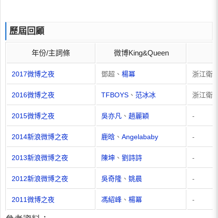
歷屆回顧
年份/主詞條
微博King&Queen
2017微博之夜
鄧超、
楊冪
浙江衛
2016微博之夜
TFBOYS
、
范冰冰
浙江衛
2015微博之夜
吳亦凡
、
趙麗穎
-
2014新浪微博之夜
鹿晗
、
Angelababy
-
2013新浪微博之夜
陳坤
、
劉詩詩
-
2012新浪微博之夜
吳奇隆
、
姚晨
-
2011微博之夜
馮紹峰
、
楊冪
-