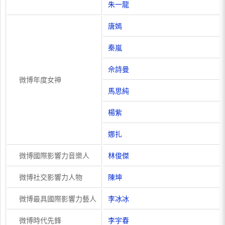
朱一龍
唐嫣
秦嵐
佘詩曼
微博年度女神
馬思純
楊紫
娜扎
微博國際影響力音樂人
林俊傑
微博社交影響力人物
陳坤
微博最具國際影響力藝人
李冰冰
微博時代先鋒
李宇春