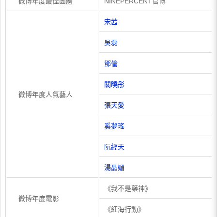
微博年度最佳團體
NINEPERCENT官博
宋茜
吳磊
鄧倫
關曉彤
微博年度人氣藝人
張天愛
奚夢瑤
阮經天
湯晶媚
《我不是藥神》
微博年度電影
《紅海行動》