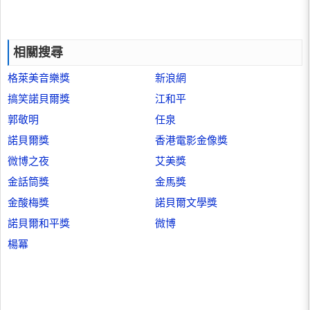
相關搜尋
格萊美音樂獎
新浪網
搞笑諾貝爾獎
江和平
郭敬明
任泉
諾貝爾獎
香港電影金像獎
微博之夜
艾美獎
金話筒獎
金馬獎
金酸梅獎
諾貝爾文學獎
諾貝爾和平獎
微博
楊冪