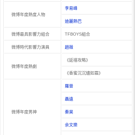
李易峰
微博年度熱度人物
迪麗熱巴
微博最具影響力組合
TFBOYS組合
微博時代影響力演員
趙薇
《延禧攻略》
微博年度熱劇
《香蜜沉沉燼如霜》
羅晉
聶遠
微博年度男神
秦昊
余文樂