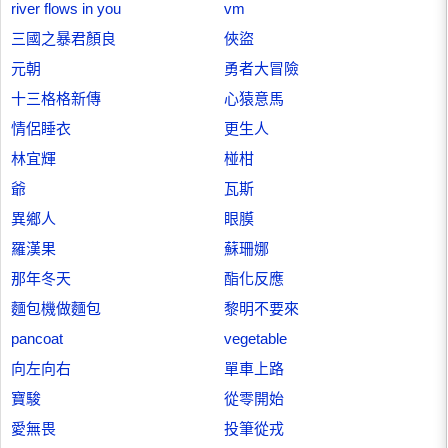
river flows in you
vm
三國之暴君顏良
俠盜
元朝
勇者大冒險
十三格格新傳
心猿意馬
情侶睡衣
更生人
林宜輝
椪柑
爺
瓦斯
異鄉人
眼膜
羅漢果
蘇珊娜
那年冬天
酯化反應
麵包機做麵包
黎明不要來
pancoat
vegetable
向左向右
單車上路
寶駿
從零開始
愛無畏
投筆從戎