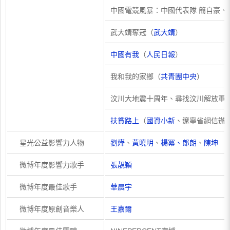
中國電競風暴：中國代表隊 簡自豪、
武大靖奪冠（
武大靖
）
中國有我
（
人民日報
）
我和我的家鄉（
共青團中央
）
汶川大地震十周年、尋找汶川解放軍
扶貧路上
（
國資小新
、遼寧省網信辦 
星光公益影響力人物
劉燁
、
黃曉明
、
楊冪、
郎朗
、
陳坤
微博年度影響力歌手
張靚穎
微博年度最佳歌手
華晨宇
微博年度原創音樂人
王嘉爾