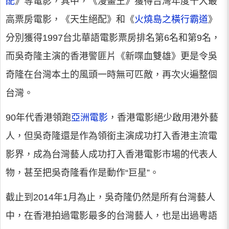
配
》等電影，其中，《漫畫王》獲得台灣年度十大最
高票房電影，《天生絕配》和《
火燒島之橫行霸道
》
分別獲得1997台北華語電影票房排名第6名和第9名，
而吳奇隆主演的香港警匪片《新喋血雙雄》更是令吳
奇隆在台灣本土的風頭一時無可匹敵，再次火遍整個
台灣。
90年代香港領跑
亞洲電影
，香港電影絕少啟用港外藝
人，但吳奇隆還是作為領銜主演成功打入香港主流電
影界，成為台灣藝人成功打入香港電影市場的代表人
物，甚至把吳奇隆看作是動作“巨星”。
截止到2014年1月為止，吳奇隆仍然是所有台灣藝人
中，在香港拍過電影最多的台灣藝人，也是出過粵語