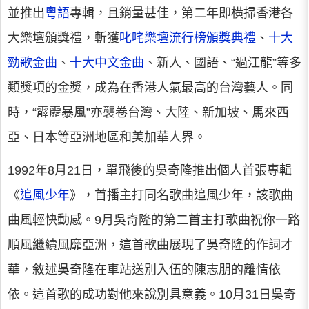
並推出
粵語
專輯，且銷量甚佳，第二年即橫掃香港各
大樂壇頒獎禮，斬獲
叱咤樂壇流行榜頒獎典禮
、
十大
勁歌金曲
、
十大中文金曲
、新人、國語、“過江龍”等多
類獎項的金獎，成為在香港人氣最高的台灣藝人。同
時，“霹靂暴風”亦襲卷台灣、大陸、新加坡、馬來西
亞、日本等亞洲地區和美加華人界。
1992年8月21日，單飛後的吳奇隆推出個人首張專輯
《
追風少年
》，首播主打同名歌曲追風少年，該歌曲
曲風輕快動感。9月吳奇隆的第二首主打歌曲祝你一路
順風繼續風靡亞洲，這首歌曲展現了吳奇隆的作詞才
華，敘述吳奇隆在車站送別入伍的陳志朋的離情依
依。這首歌的成功對他來說別具意義。10月31日吳奇