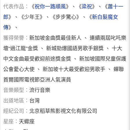
代表作品：
《
祝你一路順風
》、《
梁祝
》、《
蕭十一
郎
》、《少年王》、《步步驚心》、《
新白髮魔女
傳
》、
獲得榮譽：
新加坡金曲獎最佳新人 、 連續兩屆叱吒樂
壇“過江龍”金獎 、 新城勁爆國語男歌手銀獎 、 十大
中文金曲最受歡迎前途獎金獎 、 新加坡國際兒童保護
公會愛心大使 、 新加坡十大最受歡迎男歌手 、 蟬聯
首爾國際電視節亞洲人氣演員
音樂類型：
流行音樂
出道地區：
台灣
經紀公司：
北京稻草熊影視文化有限公司
星座：
天蠍座