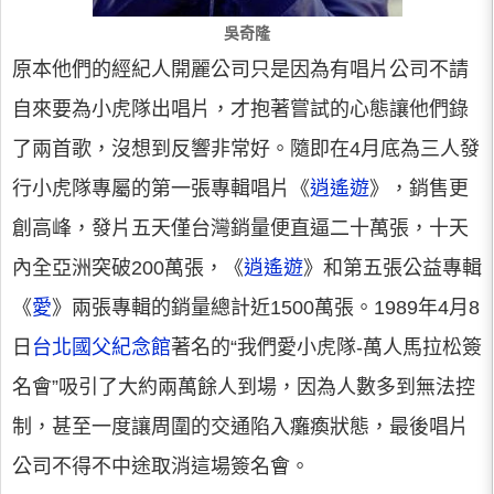
吳奇隆
原本他們的經紀人開麗公司只是因為有唱片公司不請
自來要為小虎隊出唱片，才抱著嘗試的心態讓他們錄
了兩首歌，沒想到反響非常好。隨即在4月底為三人發
行小虎隊專屬的第一張專輯唱片《
逍遙遊
》，銷售更
創高峰，發片五天僅台灣銷量便直逼二十萬張，十天
內全亞洲突破200萬張，《
逍遙遊
》和第五張公益專輯
《
愛
》兩張專輯的銷量總計近1500萬張。1989年4月8
日
台北國父紀念館
著名的“我們愛小虎隊-萬人馬拉松簽
名會”吸引了大約兩萬餘人到場，因為人數多到無法控
制，甚至一度讓周圍的交通陷入癱瘓狀態，最後唱片
公司不得不中途取消這場簽名會。