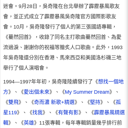
迷會。9月28日，吳奇隆在台北舉辦了霹靂暴風歌友
會，並正式成立了霹靂暴風吳奇隆官方國際影歌友
會。10月，吳奇隆發行了個人的第三張國語專輯，
《驀然回首》，收錄了同名主打歌曲驀然回首、為愛
流過淚、謝謝你的祝福等膾炙人口歌曲。此外，1993
年吳奇隆還分別在香港、馬來西亞和美國洛杉磯三地
舉行了個人演唱會。
1994—1997年年初，吳奇隆陸續發行了《
想找一個地
方
》、《
愛出個未來
》、《
My Summer Dream
》、
《
雙飛
》、《
奇而濃 新歌+精選
》、《
堅持
》、《
孤
星119
》、《
找我
》、《
有聲有影
》、《
霹靂暴風精選
輯
》、《
英雄
》11張專輯，每年專輯銷量幾乎排行前