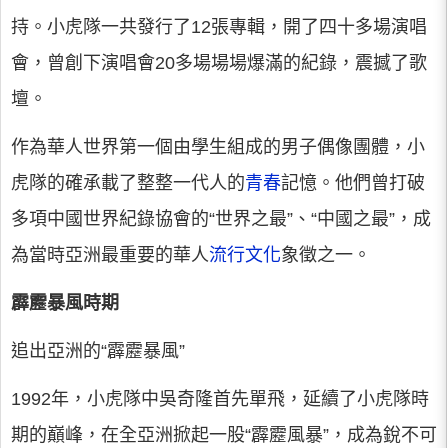
持。小虎隊一共發行了12張專輯，開了四十多場演唱
會，曾創下演唱會20多場場場爆滿的紀錄，震撼了歌
壇。
作為華人世界第一個由學生組成的男子偶像團體，小
虎隊的確承載了整整一代人的
青春
記憶。他們曾打破
多項中國世界紀錄協會的“世界之最”、“中國之最”，成
為當時亞洲最重要的華人
流行文化
象徵之一。
霹靂暴風時期
追出亞洲的“霹靂暴風”
1992年，小虎隊中吳奇隆首先單飛，延續了小虎隊時
期的巔峰，在全亞洲掀起一股“霹靂風暴”，成為銳不可