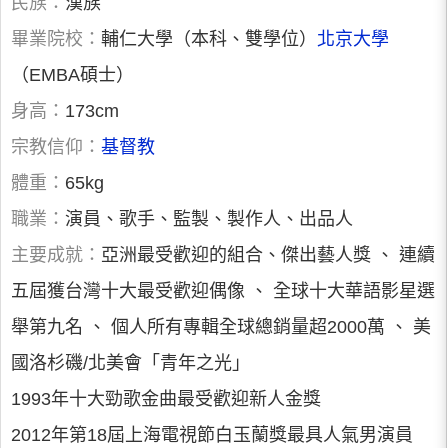
民族：
漢族
畢業院校：
輔仁大學（本科、雙學位）
北京大學
（EMBA碩士）
身高：
173cm
宗教信仰：
基督教
體重：
65kg
職業：
演員、歌手、監製、製作人、出品人
主要成就：
亞洲最受歡迎的組合、傑出藝人獎 、 連續
五屆獲台灣十大最受歡迎偶像 、 全球十大華語影星選
舉第九名 、 個人所有專輯全球總銷量超2000萬 、 美
國洛杉磯/北美會「青年之光」
1993年十大勁歌金曲最受歡迎新人金獎
2012年第18屆上海電視節白玉蘭獎最具人氣男演員