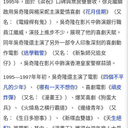
1995年，由於《梁祝》口碑與票房雙豐收，徐克繼續
啟用吳奇隆與楊采妮主演愛情喜劇《
花月佳期
》（又
名：《電線桿有鬼》），吳奇隆在影片中飾演銀行職
員江繼威，演技上進步不少，展現了他的喜劇天賦。
同年吳奇隆還主演了另外一部令人印象深刻的喜劇動
作電影《
逃學戰警
》（又名：《新紮師兄追女
仔》），吳奇隆在影片中飾演香港皇家警察蒜頭。
1995—1997年年初，吳奇隆還主演了電影《
四個不平
凡的少年
》、《
哪有一天不想你
》、喜劇電影《
頑皮
炸彈
》（又名：《漫畫王》）、爆笑喜劇《狗蛋大
兵》、《火燒島之橫行霸道》、《邊緣青年》（又
名：《生日多戀事》）、《新喋血雙雄》、《天
生絕