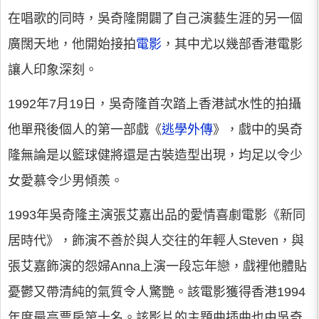
在唱歌的同時，吳奇隆開闢了自己演藝生涯的另一個
廣闊天地，他開始接拍
電影
，其中尤以幾部香港電影
讓人印象深刻。
1992年7月19日，吳奇隆首次踏上香港試水性的拍攝
他單飛後個人的第一部戲《
逃學外傳
》，戲中的吳奇
隆無論是以籃球健將還是古裝造型出現，均足以令少
女愛慕令少男傾羨。
1993年吳奇隆主演張艾嘉出品的愛情喜劇電影《新同
居時代》，飾演不善於與人交往的年輕人Steven，與
張艾嘉飾演的怨婦Anna上演一段忘年戀，戲裡他體貼
憂鬱又帶清純的氣質令人驚艷。該電影獲得香港1994
年度最高票房第十名。該影片的主題曲插曲也由吳奇