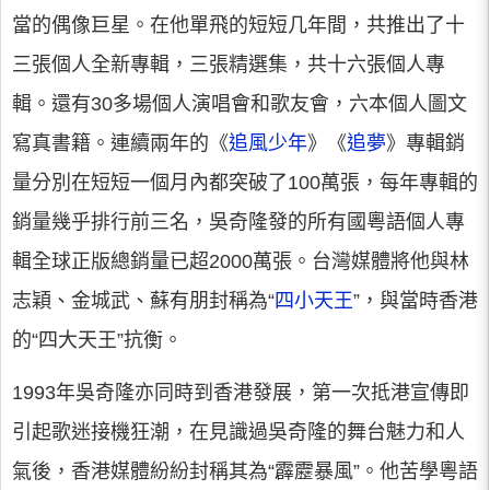
當的偶像巨星。在他單飛的短短几年間，共推出了十
三張個人全新專輯，三張精選集，共十六張個人專
輯。還有30多場個人演唱會和歌友會，六本個人圖文
寫真書籍。連續兩年的《
追風少年
》《
追夢
》專輯銷
量分別在短短一個月內都突破了100萬張，每年專輯的
銷量幾乎排行前三名，吳奇隆發的所有國粵語個人專
輯全球正版總銷量已超2000萬張。台灣媒體將他與林
志穎、金城武、蘇有朋封稱為“
四小天王
”，與當時香港
的“四大天王”抗衡。
1993年吳奇隆亦同時到香港發展，第一次抵港宣傳即
引起歌迷接機狂潮，在見識過吳奇隆的舞台魅力和人
氣後，香港媒體紛紛封稱其為“霹靂暴風”。他苦學粵語