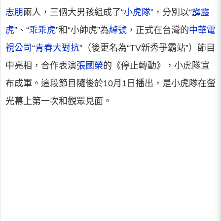
志朋
兩人，三個大男孩組成了“
小虎隊
”，分別以“
霹靂
虎
”、“
乖乖虎
”和“小帥虎”為
綽號
，正式在台灣的
中華電
視公司
“
青春大對抗
”（後更名為“TV新秀爭霸站”）節目
中亮相，合作表演
張國榮
的《停止轉動》，小虎隊宣
布成軍。這段節目隨後於10月1日播出，是小虎隊在螢
光幕上第一次和觀眾見面。