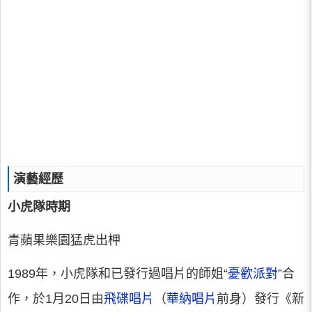
演藝經歷
小虎隊時期
青蘋果樂園猛虎出柙
1989年，小虎隊和已發行過唱片的師姐“
憂歡派對
”合
作，於1月20日由
飛碟唱片
（
華納唱片
前身）發行《新