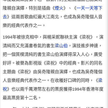
隆親自演繹，特別是插曲《
煙火
》、《
一天一天等下
去
》這兩首歌曲紅遍大江南北，也成為吳奇隆個人音
樂的經典代表作之一。
1994年被徐克相中，與楊采妮聯袂主演《梁祝》，演
清純而又充滿書卷氣的書生
梁山伯
，演技進步神速，
把一個質樸清純的書生梁山伯演繹得深入人心，廣受
好評。被譽為影視版《梁祝》中的經典。影片的同名
主題曲《梁祝》由吳奇隆親自演繹，也成為吳奇隆個
人音樂經典代表作之一。在收穫好口碑的同時，《
梁
祝
》也以兩千萬港幣左右的票房獲得1994年香港年度
最高票房第十二名。