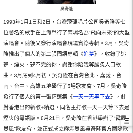
吳奇隆
1993年1月1日和2日，台灣飛碟唱片公司吳奇隆等七
位著名的歌手在上海舉行了兩場名為“飛向未來”的大型
演唱會。隨後又發行演唱會現場實錄專輯。3月，吳奇
隆推出了個人的第二張國語專輯《
追夢
》，收錄了追
夢、煙火、夢不完的你、謝謝你陪我等膾炙人口歌
曲。3月底到4月初，吳奇隆在台灣台北、嘉義、台
南、台中、高雄五地舉行了5場歌友會。7月，吳奇隆
發行了個人的第一張精選集《
一天一天等下去
》，針
對香港出的新歌+精選，同名主打歌一天一天等下去是
煙火的粵語版。8月21日，吳奇隆在香港舉辦了“霹靂
Ξ
暴風”歌友會，並正式成立霹靂暴風吳奇隆官方國際歌