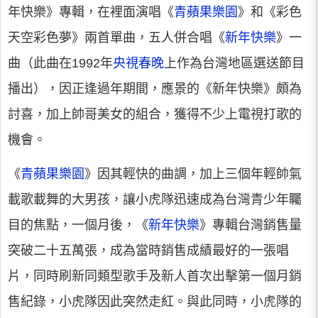
年快樂》專輯，在裡面演唱《
青蘋果樂園
》和《彩色
天空彩色夢》兩首單曲，五人併合唱《
新年快樂
》一
曲（此曲在1992年
央視春晚
上作為台灣地區選送節目
播出），因正逢過年期間，應景的《新年快樂》頗為
討喜，加上帥哥美女的組合，獲得不少上電視打歌的
機會。
《
青蘋果樂園
》因其輕快的曲調，加上三個年輕帥氣
載歌載舞的大男孩，讓小虎隊迅速成為台灣青少年矚
目的焦點，一個月後，《
新年快樂
》專輯台灣銷售量
突破二十五萬張，成為當時銷售成績最好的一張唱
片，同時刷新同類型歌手及新人首次出擊第一個月銷
售紀錄，小虎隊因此突然走紅。與此同時，小虎隊的