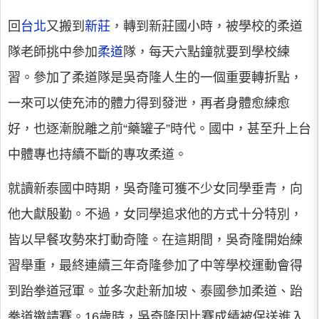
回
台北
又搬到
新莊
，轉到新莊國小時，被學校的柔道
隊老師挑中參加
柔道
隊，每天六點鐘就要到學校練
習。參加了柔道隊是吳奇隆人生的一個重要轉折點，
一來可以使充沛的體力得到發泄，再者身體愈練愈
好，也逐漸脫離之前“藥罐子”時代。國中，甚至升上台
中體專也持續不斷的專攻柔道。
就讀新泰國中時期，吳奇隆可獲不少女同學垂青，向
他大獻殷勤。不過，女同學追求他的方式十分特別，
皆以早餐攻勢來打動奇隆。在這期間，吳奇隆開始練
習舉重，最終連續三年奇隆參加了中等學校運動會得
到跆拳道冠軍。並多次赴新加坡、泰國參加柔道、跆
拳道邀請賽。16歲時，吳奇隆因比賽成績被保送進入