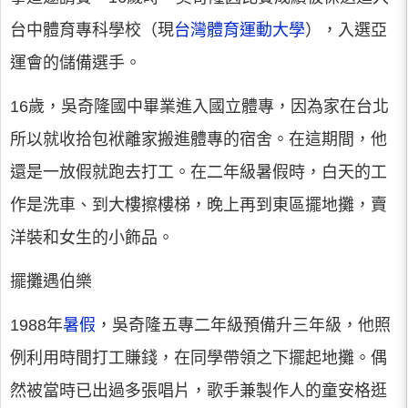
台中體育專科學校（現
台灣體育運動大學
），入選亞
運會的儲備選手。
16歲，吳奇隆國中畢業進入國立體專，因為家在台北
所以就收拾包袱離家搬進體專的宿舍。在這期間，他
還是一放假就跑去打工。在二年級暑假時，白天的工
作是洗車、到大樓擦樓梯，晚上再到東區擺地攤，賣
洋裝和女生的小飾品。
擺攤遇伯樂
1988年
暑假
，吳奇隆五專二年級預備升三年級，他照
例利用時間打工賺錢，在同學帶領之下擺起地攤。偶
然被當時已出過多張唱片，歌手兼製作人的童安格逛