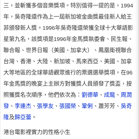
三，並斬獲多個音樂獎項。特別值得一提的是，1994
年，吳奇隆還作為上一屆新加坡金曲獎最佳新人給王
菲頒發新人獎。1996年吳奇隆還榮獲全球十大華語影
星第九名，該獎項是1996年金馬獎執委會、民生報、
聯合報、世界日報（美國、加拿大）、鳳凰衛視聯合
台灣、香港、大陸、新加坡、馬來西亞、美國、加拿
大等地區的全球華語觀眾進行的票選選舉獎項，在96
年金馬獎的晚宴上主辦方對獲獎人員頒發了獎盃，按
照獲獎名次順序，他們依次為：
劉德華
、
成龍
、
周潤
發
、
李連杰
、
張學友
、
張國榮
、
鞏俐
、蕭芳芳、
吳奇
隆
及
歸亞蕾
。
港台電影裡實力的性格小生