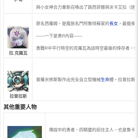
與小女神合力重新召喚出了路西菲娜與米卡艾拉（迷
​原名西羅姆，是魔族名門阿魯特蘇家的
長女
，最擅長
——一下是勇R內容——
勇戰R中平行時空的克羅瓦為該時空最後的倖存者，
拉.克羅瓦
​普羅米修斯製作出完全自立型機械
生命
體。拉普拉斯
拉普拉斯
其他重要人物
​傳說中的勇者，四精靈的前任主人，也是魯