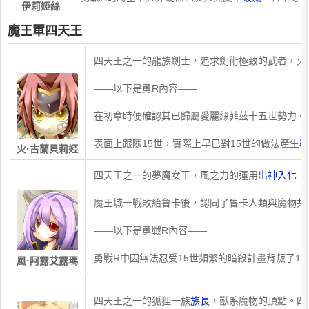
伊莉婭絲
魔王軍四天王
​四天王之一的龍族劍士，追求劍術極致的武者，火
——以下是勇R內容——
在初章時便確認其已歸屬愛麗絲菲茲十五世勢力。
表面上跟隨15世，實際上早已對15世的做法產生
疑
火·古蘭貝莉婭
​四天王之一的夢魔女王，風之力的運用
出神入化
，
魔王城一戰敗給魯卡後，認同了魯卡人類與魔物共
——以下是勇戰R內容——
勇戰R中因無法忍受15世頻繁的暗殺計畫背叛了
風·阿露艾露瑪
​四天王之一的狐狸一族
族長
，獸系魔物的頂點。四