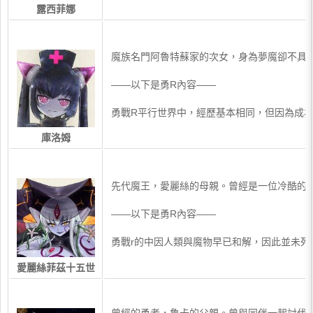
露西菲娜
​魔族名門阿魯特蘇家的次女，身為夢魔卻不具
——以下是勇R內容——
勇戰R平行世界中，經歷基本相同，但因為成為
庫洛姆
​先代魔王，愛麗絲的母親。曾經是一位冷酷
——以下是勇R內容——
勇戰r的中因人類與魔物早已和解，因此並未
愛麗絲菲茲十五世