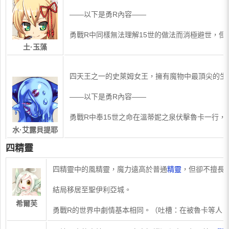
——以下是勇R內容——
勇戰R中同樣無法理解15世的做法而消極避世，
土·玉藻
​四天王之一的史萊姆女王，擁有魔物中最頂尖的
——以下是勇R內容——
勇戰R中奉15世之命在溫蒂妮之泉伏擊魯卡一行，
水·艾露貝提耶
四精靈
​四精靈中的風精靈，魔力遠高於普通
精靈
，但卻不擅長
結局移居至聖伊利亞城。
希爾芙
勇戰R的世界中劇情基本相同。（吐槽：在被魯卡等人