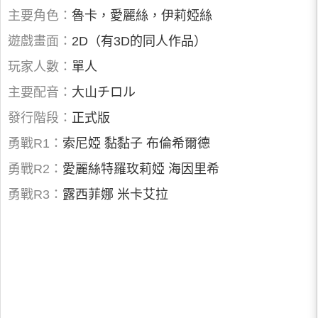
主要角色：
魯卡，愛麗絲，伊莉婭絲
遊戲畫面：
2D（有3D的同人作品）
玩家人數：
單人
主要配音：
大山チロル
發行階段：
正式版
勇戰R1：
索尼婭 黏黏子 布倫希爾德
勇戰R2：
愛麗絲特羅玫莉婭 海因里希
勇戰R3：
露西菲娜 米卡艾拉