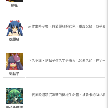
尼祿
​前作主時空魯卡與愛麗絲的女兒，重度父控，似乎和
妮麗絲
​正名不詳，黏黏子這名字是由索尼婭命名的，在另
黏黏子
​古代神殿遺蹟沉睡著的機械生命體。被魯卡的DNA
布倫希爾德