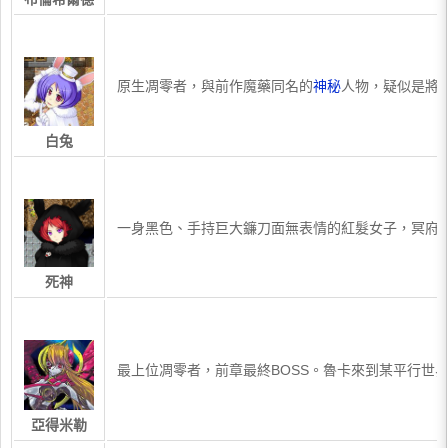
​原生凋零者，與前作魔藥同名的
神秘
人物，疑似是將
白兔
​一身黑色、手持巨大鐮刀面無表情的紅髮女子，冥府
死神
​最上位凋零者，前章最終BOSS。魯卡來到某平行
亞得米勒