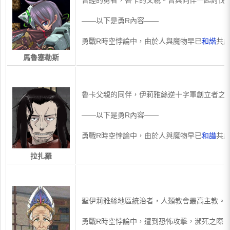
​曾經的勇者，魯卡的父親。曾與同伴一起討
——以下是勇R內容——
勇戰R時空悖論中，由於人與魔物早已
和諧
共
馬魯塞勒斯
​魯卡父親的同伴，伊莉雅絲逆十字軍創立者之
——以下是勇R內容——
勇戰R時空悖論中，由於人與魔物早已
和諧
共
拉扎羅
​聖伊莉雅絲地區統治者，人類教會最高主教。
勇戰R時空悖論中，遭到恐怖攻擊，瀕死之際