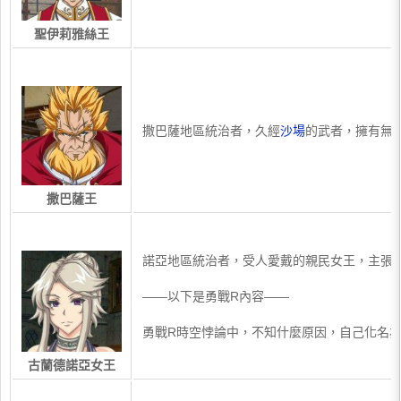
聖伊莉雅絲王
​撒巴薩地區統治者，久經
沙場
的武者，擁有無
撒巴薩王
​諾亞地區統治者，受人愛戴的親民女王，主張
——以下是勇戰R內容——
勇戰R時空悖論中，不知什麼原因，自己化名
古蘭德諾亞女王