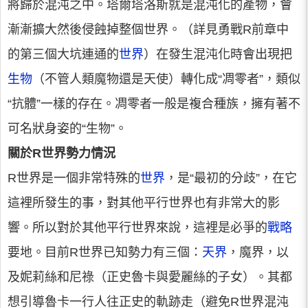
將歸於混沌之中。塔爾塔洛斯就是混沌化的產物，會
漸漸擴大然後侵蝕掉整個世界。（詳見勇戰R前章中
的第三個大坑連通的
世界
）在發生混沌化時會出現把
生物
（不管人類魔物還是天使）轉化成“凋零者”，類似
“抗體”一樣的存在。凋零者一般是複合種族，擁有著不
可名狀身姿的“生物”。
關於R世界勢力情況
R世界是一個非常特殊的
世界
，是“最初的分歧”，在它
這裡所發生的事，對其他平行世界也有非常大的影
響。所以對於其他平行世界來說，這裡是必爭的
戰略
要地。目前R世界已知勢力有三個：
天界
，魔界，以
及妮莉絲和尼祿（正史魯卡與愛麗絲的子女）。其都
想引導魯卡一行人往正史的軌跡走（避免R世界混沌