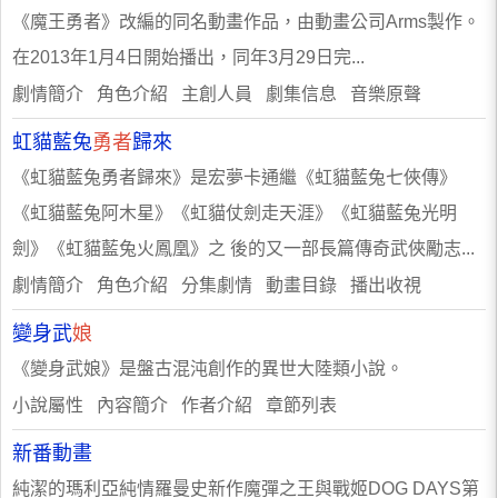
《魔王勇者》改編的同名動畫作品，由動畫公司Arms製作。
在2013年1月4日開始播出，同年3月29日完...
劇情簡介 角色介紹 主創人員 劇集信息 音樂原聲
虹貓藍兔
勇者
歸來
《虹貓藍兔勇者歸來》是宏夢卡通繼《虹貓藍兔七俠傳》
《虹貓藍兔阿木星》《虹貓仗劍走天涯》《虹貓藍兔光明
劍》《虹貓藍兔火鳳凰》之 後的又一部長篇傳奇武俠勵志...
劇情簡介 角色介紹 分集劇情 動畫目錄 播出收視
變身武
娘
《變身武娘》是盤古混沌創作的異世大陸類小說。
小說屬性 內容簡介 作者介紹 章節列表
新番動畫
純潔的瑪利亞純情羅曼史新作魔彈之王與戰姬DOG DAYS第