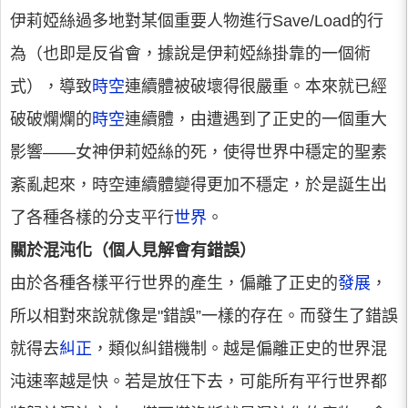
伊莉婭絲過多地對某個重要人物進行Save/Load的行
為（也即是反省會，據說是伊莉婭絲掛靠的一個術
式），導致
時空
連續體被破壞得很嚴重。本來就已經
破破爛爛的
時空
連續體，由遭遇到了正史的一個重大
影響——女神伊莉婭絲的死，使得世界中穩定的聖素
紊亂起來，時空連續體變得更加不穩定，於是誕生出
了各種各樣的分支平行
世界
。
關於混沌化（個人見解會有錯誤）
由於各種各樣平行世界的產生，偏離了正史的
發展
，
所以相對來說就像是"錯誤”一樣的存在。而發生了錯誤
就得去
糾正
，類似糾錯機制。越是偏離正史的世界混
沌速率越是快。若是放任下去，可能所有平行世界都