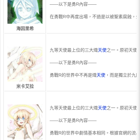
——以下是勇R內容——
在勇戰R中再度出場，不過是以被聖素腐蝕，
海因里希
​九等天使最上位的三大熾
天使
之一。原初天使
——以下是勇R內容——
勇戰R的世界中不再是熾
天使
，而是獨立於九階
米卡艾拉
​九等天使最上位的三大熾
天使
之一。原初天使
——以下是勇R內容——
勇戰R的世界中劇情基本相同。根據官網的流出