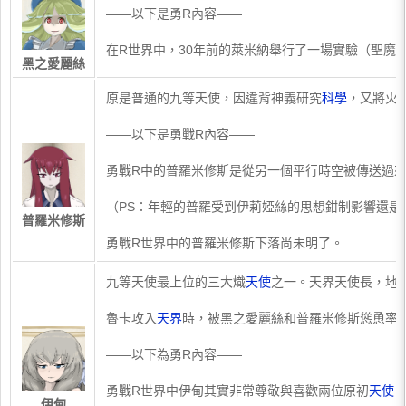
——以下是勇R內容——
在R世界中，30年前的萊米納舉行了一場實驗（聖魔
黑之愛麗絲
​原是普通的九等天使，因違背神義研究
科學
，又將火
——以下是勇戰R內容——
勇戰R中的普羅米修斯是從另一個平行時空被傳送過
（PS：年輕的普羅受到伊莉婭絲的思想鉗制影響還是
普羅米修斯
勇戰R世界中的普羅米修斯下落尚未明了。
​九等天使最上位的三大熾
天使
之一。天界天使長，地
魯卡攻入
天界
時，被黑之愛麗絲和普羅米修斯慫恿率
——以下為勇R內容——
勇戰R世界中伊甸其實非常尊敬與喜歡兩位原初
天使
伊甸