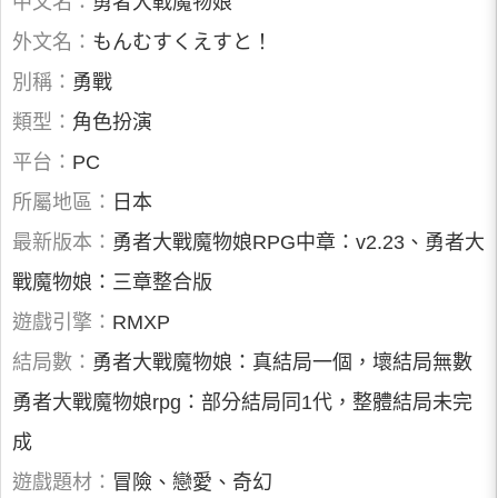
中文名：
勇者大戰魔物娘
外文名：
もんむすくえすと！
別稱：
勇戰
類型：
角色扮演
平台：
PC
所屬地區：
日本
最新版本：
勇者大戰魔物娘RPG中章：v2.23、勇者大
戰魔物娘：三章整合版
遊戲引擎：
RMXP
結局數：
勇者大戰魔物娘：真結局一個，壞結局無數
勇者大戰魔物娘rpg：部分結局同1代，整體結局未完
成
遊戲題材：
冒險、戀愛、奇幻