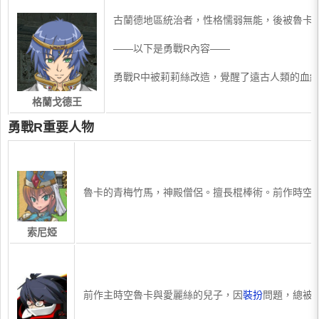
​古蘭德地區統治者，性格懦弱無能，後被魯卡
——以下是勇戰R內容——
勇戰R中被莉莉絲改造，覺醒了遠古人類的血
格蘭戈德王
勇戰R重要人物
​魯卡的青梅竹馬，神殿僧侶。擅長棍棒術。前作時空
索尼婭
​前作主時空魯卡與愛麗絲的兒子，因
裝扮
問題，總被