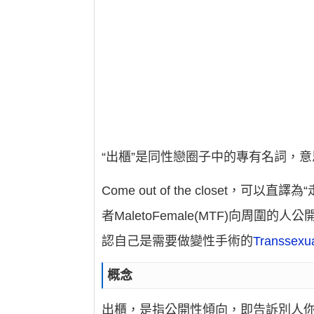
“出櫃”是同性戀圈子中的專有名詞，
Come out of the closet，
者MaletoFemale(MTF)向
認自己是需要做變性手術的
Transsexu
概念
出櫃，是指公開性傾向，即告訴別人