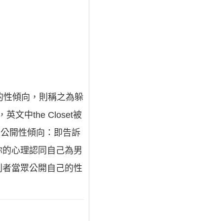
己的性傾向，則稱之為躲
英文中the Closet被
認同。公開性傾向：即告訴
你的心理認同自己為男
別者當眾公開自己的性