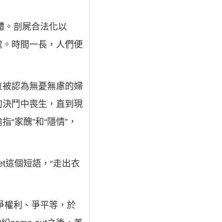
體。剖屍合法化以
處。時間一長，人們便
位被認為無憂無慮的婦
的決鬥中喪生，直到現
“家醜”和“隱情”，
loset這個短語，“走出衣
爭權利、爭平等，於