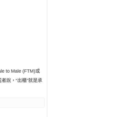
le to Male (FTM)或
或者說，“出櫃”就是承