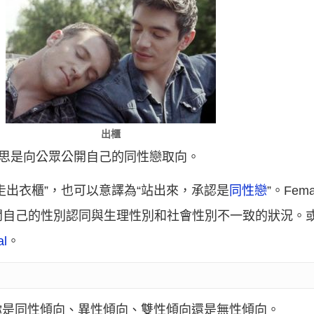
出櫃
意思是向公眾公開自己的同性戀取向。
可以直譯為“走出衣櫃”，也可以意譯為“站出來，承認是
同性戀
”。Fema
周圍的人公開自己的性別認同與生理性別和社會性別不一致的狀況。
al
。
你是同性傾向、異性傾向、雙性傾向還是無性傾向。