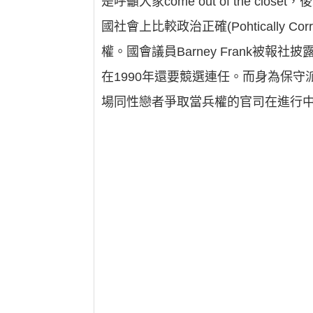
是呼籲大家come out of the cl
國社會上比較政治正確(Pohtically Cor
權。國會議員Barney Frank
在1990年還要競選連任。而身為保
場同性戀者爭取當兵權的官司在進行