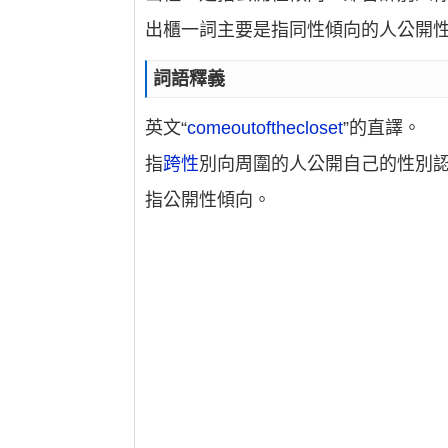
出櫃一詞主要是指同性傾向的人公開
詞語釋義
英文“
comeoutofthecloset
”的直譯。
指
跨性
別向周圍的人公開自己的性別
指公開性傾向。