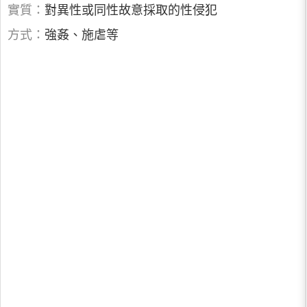
實質：
對異性或同性故意採取的性侵犯
方式：
強姦、施虐等