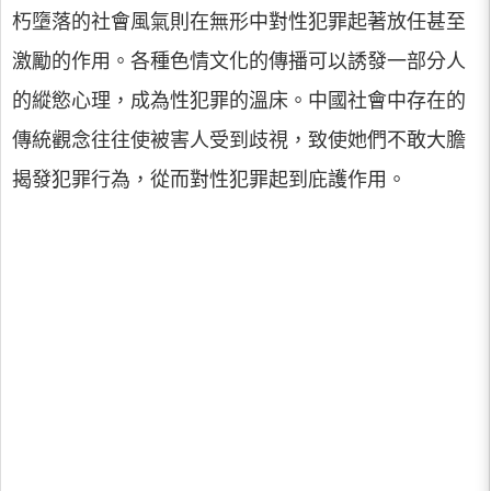
朽墮落的社會風氣則在無形中對性犯罪起著放任甚至
激勵的作用。各種色情文化的傳播可以誘發一部分人
的縱慾心理，成為性犯罪的溫床。中國社會中存在的
傳統觀念往往使被害人受到歧視，致使她們不敢大膽
揭發犯罪行為，從而對性犯罪起到庇護作用。