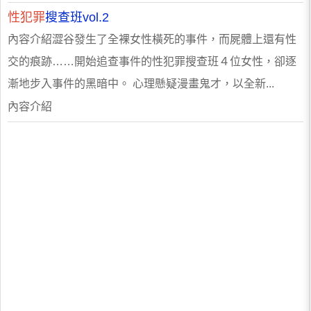
性犯罪
搜查班vol.2
內容介紹澀谷發生了全裸女性橫死的事件，而屍體上還有性
交的痕跡……開始追查事件的性犯罪搜查班４位女性，卻逐
漸地步入事件的黑暗中。 心理懸疑漫畫鬼才，以全新...
內容介紹