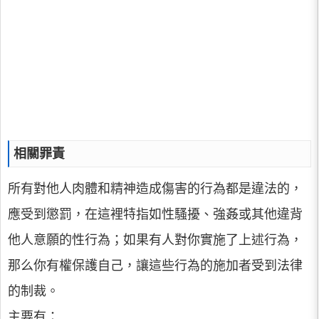
相關罪責
所有對他人肉體和精神造成傷害的行為都是違法的，
應受到懲罰，在這裡特指如性騷擾、強姦或其他違背
他人意願的性行為；如果有人對你實施了上述行為，
那么你有權保護自己，讓這些行為的施加者受到法律
的制裁。
主要有：