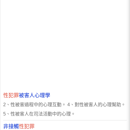
性犯罪
被害人心理學
2、性被害過程中的心理互動。 4、對性被害人的心理幫助。
5、性被害人在司法活動中的心理。
非接觸
性犯罪