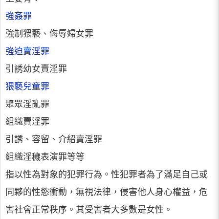
強姦罪
強制猥褻、侮辱婦女罪
強迫賣淫罪
引誘幼女賣淫罪
猥褻兒童罪
聚眾淫亂罪
組織賣淫罪
引誘、容留、介紹賣淫罪
組織淫穢表演罪等等
指以性為對象的犯罪行為。性犯罪者為了滿足自己或
同夥的性慾衝動，無視法律，侵害他人身心權益，危
害社會正常秩序。其受害者大多數是女性。