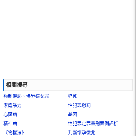
相關搜尋
強制猥褻、侮辱婦女罪
猝死
家庭暴力
性犯罪懲罰
心臟病
基因
精神病
性犯罪定罪量刑案例評析
《物權法》
判斷懷孕徵兆