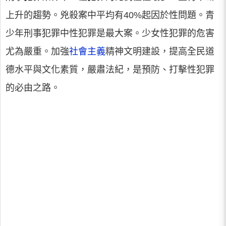
上升的趨勢。兇殺案中平均有40%起因於性問題。青
少年刑事犯罪中性犯罪是最大案。少女性犯罪的危害
尤為嚴重。加強
社會主義
精神文明建設，提高全民道
德水平與文化素質，嚴肅法紀，是預防、打擊性犯罪
的必由之路。