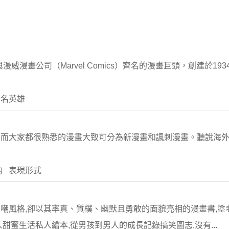
美國與漫威漫畫公司（Marvel Comics）齊名的漫畫巨頭，創建於19
著名英雄
，而大家都很熟悉的漫畫大致可分為新漫畫和諷刺漫畫。聽說海
的 表現形式
嘲風格,卻以其率真、質樸、幽默且勇敢的面貌亮相的漫畫書,塗
人甜蜜生活私人繪本,從男孩到男人的成長記錄搞笑圖志,沒有...