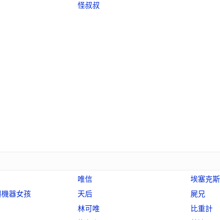
怪叔叔
唯信
埃塞克斯
與機器女孩
天后
屍兄
林可唯
比重計