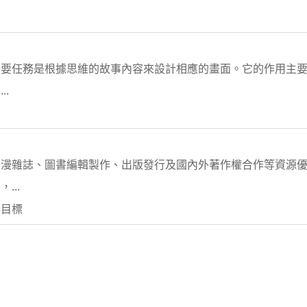
主要任務是根據思維的故事內容來設計相應的畫面。它的作用主
.
動漫雜誌、圖書編輯製作、出版發行及國內外著作權合作等資源
...
展目標