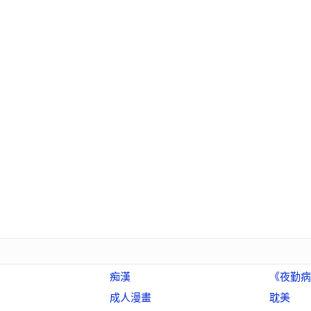
痴漢
《夜勤病
成人漫畫
耽美