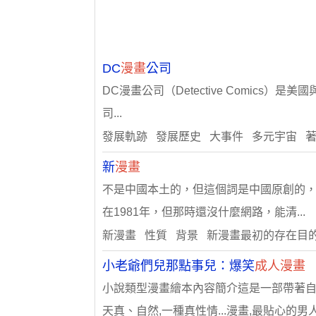
DC
漫畫
公司
DC漫畫公司（Detective Comics）是
司...
發展軌跡 發展歷史 大事件 多元宇宙 
新
漫畫
不是中國本土的，但這個詞是中國原創的
在1981年，但那時還沒什麼網路，能清...
新漫畫 性質 背景 新漫畫最初的存在目
小老爺們兒那點事兒：爆笑
成人漫畫
小說類型漫畫繪本內容簡介這是一部帶著自
天真、自然,一種真性情...漫畫,最貼心的男