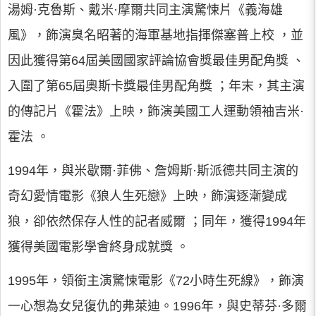
湯姆·克魯斯、戴米·摩爾共同主演驚悚片《義海雄
風》，飾演臭名昭著的海軍基地指揮傑塞普上校 ，並
因此獲得第64屆美國國家評論協會獎最佳男配角獎 、
入圍了第65屆奧斯卡獎最佳男配角獎 ；年末，其主演
的傳記片《霍法》上映，飾演美國工人運動領袖吉米·
霍法 。
1994年，與米歇爾·菲佛、詹姆斯·斯派德共同主演的
奇幻愛情電影《狼人生死戀》上映，飾演逐漸變成
狼，卻依然保存人性的記者威爾 ；同年，獲得1994年
獲得美國電影學會終身成就獎 。
1995年，領銜主演驚悚電影《72小時生死線》，飾演
一心想為女兒復仇的弗萊迪。1996年，與史蒂芬·多爾