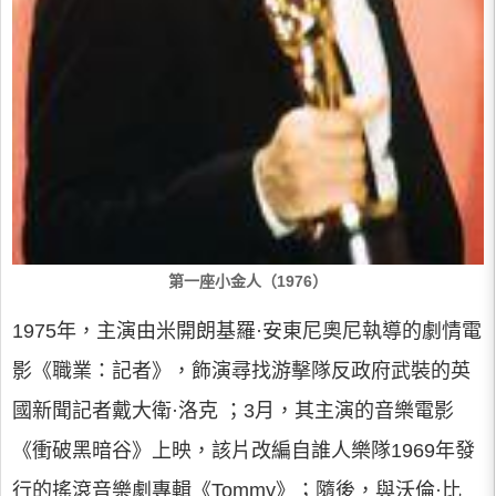
第一座小金人（1976）
1975年，主演由米開朗基羅·安東尼奧尼執導的劇情電
影《職業：記者》，飾演尋找游擊隊反政府武裝的英
國新聞記者戴大衛·洛克 ；3月，其主演的音樂電影
《衝破黑暗谷》上映，該片改編自誰人樂隊1969年發
行的搖滾音樂劇專輯《Tommy》；隨後，與沃倫·比