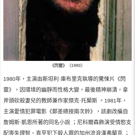
《閃靈》（1980）
1980年，主演由斯坦利·庫布里克執導的驚悚片《閃
靈》，因環境的幽靜而性格大變，最後精神崩潰，拿
斧頭砍殺妻兒的教師兼作家傑克·托蘭斯 。1981年，
主演愛情犯罪電影《郵差總按兩次鈴》，該劇改編自
詹姆斯·凱恩所著的同名小說 ；尼科爾森飾演受情慾支
配喪失理智、直至犯下殺人罪的加州流浪漢弗蘭克 ；