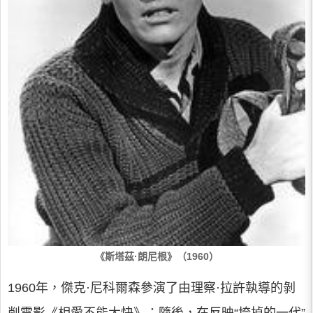
《斯塔茲·朗尼根》（1960）
1960年，傑克·尼科爾森參演了由理察·拉許執導的剝