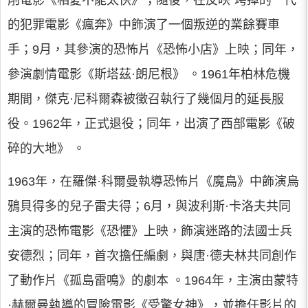
削電影《相愛不能太快》；隨後，在反映“垮掉的一代”
的犯罪電影《瘋奔》中飾演了一個叛逆的業餘賽車
手；9月，其參演的恐怖片《恐怖小店》上映；同年，
參演劇情電影《斯塔茲·朗尼根》 。1961年柏林危機
期間，傑克·尼科爾森被徵召執行了幾個月的延長服
役。1962年，正式退役；同年，出演了西部電影《破
碎的大地》 。
1963年，在羅傑·科爾曼執導恐怖片《魔鳥》中飾演烏
鴉貝得多的兒子雷夫得；6月，與波利斯·卡洛夫共同
主演的恐怖電影《恐懼》上映，飾演迷路的法國士兵
安德烈；同年，首次擔任編劇，與唐·德夫林共同創作
了動作片《孤島雷鳴》的劇本 。1964年，主演由蒙特
·赫爾曼執導的冒險電影《受驚女神》，並擔任影片的