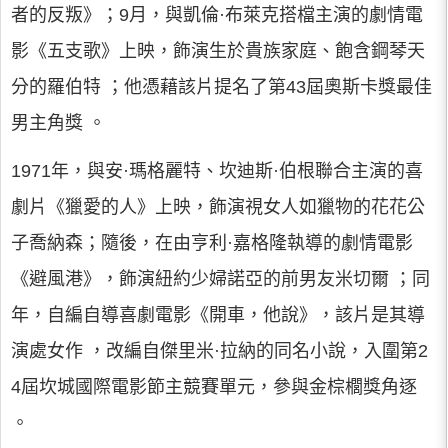
者的反叛》；9月，與凱倫·布萊克搭檔主演的劇情電
影《五支歌》上映，飾演生於貴族家庭、飽含鋼琴天
分的羅伯特 ；他憑藉該片提名了第43屆奧斯卡獎最佳
男主角獎 。
1971年，與安·瑪格麗特、坎迪斯·伯根聯合主演的喜
劇片《獵愛的人》上映，飾演視女人如獵物的花花公
子喬納森；隨後，在由亨利·嘉格隆執導的劇情電影
《避風港》，飾演紐約少婦諾亞的前男友米切爾 ；同
年，自編自導喜劇電影《開車，他說》，該片是其導
演處女作 ，改編自傑里米·拉納的同名小說，入圍第2
4屆坎城國際電影節主競賽單元，參與金棕櫚獎角逐
。