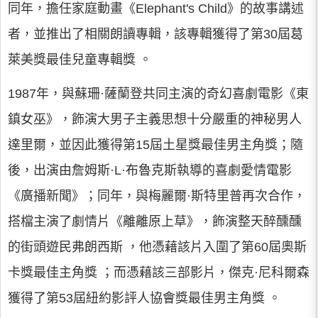
同年，擔任家庭動畫《Elephant's Child》的故事講述
者，並推出了相關朗讀專輯，該專輯獲得了第30屆葛
萊美獎最佳兒童專輯獎 。
1987年，與蘇珊·薩蘭登共同主演的奇幻喜劇電影《東
鎮女巫》，飾演大男子主義思想十分嚴重的神秘男人
達里爾，並因此獲得第15屆土星獎最佳男主角獎；隨
後，出演由詹姆斯·L·布魯克斯執導的喜劇愛情電影
《廣播新聞》；同年，與梅麗爾·斯特里普再次合作，
搭檔主演了劇情片《離離原上草》，飾演整天醉醺醺
的街頭遊民弗朗西斯 ，他憑藉該片入圍了第60屆奧斯
卡獎最佳主角獎 ；而憑藉該三部影片，傑克·尼科爾森
獲得了第53屆紐約影評人協會獎最佳男主角獎 。