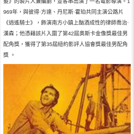
髮》的製片人兼編劇，並客串出演了一名電影導演。1
969年，與彼得·方達、丹尼斯·霍珀共同主演公路片
《逍遙騎士》，飾演南方小鎮上酗酒成性的律師喬治·
漢森；他憑藉該片入圍了第42屆奧斯卡金像獎最佳男
配角獎，獲得了第35屆紐約影評人協會獎最佳男配角
獎 。