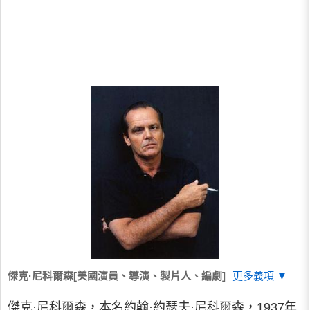
傑克·尼科爾森[美國演員、導演、製片人、編劇]
更多義項 ▼
傑克·尼科爾森，本名約翰·約瑟夫·尼科爾森，1937年