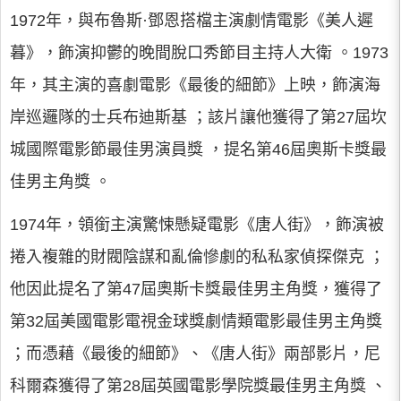
1972年，與布魯斯·鄧恩搭檔主演劇情電影《美人遲
暮》，飾演抑鬱的晚間脫口秀節目主持人大衛 。1973
年，其主演的喜劇電影《最後的細節》上映，飾演海
岸巡邏隊的士兵布迪斯基 ；該片讓他獲得了第27屆坎
城國際電影節最佳男演員獎 ，提名第46屆奧斯卡獎最
佳男主角獎 。
1974年，領銜主演驚悚懸疑電影《唐人街》，飾演被
捲入複雜的財閥陰謀和亂倫慘劇的私私家偵探傑克 ；
他因此提名了第47屆奧斯卡獎最佳男主角獎，獲得了
第32屆美國電影電視金球獎劇情類電影最佳男主角獎
；而憑藉《最後的細節》、《唐人街》兩部影片，尼
科爾森獲得了第28屆英國電影學院獎最佳男主角獎 、