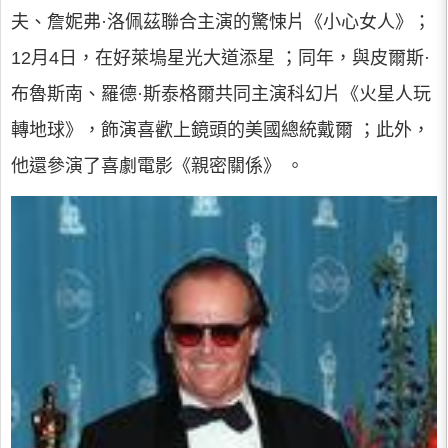
夫、詹妮弗·洛佩茲聯合主演的驚悚片《小心女人》；
12月4日，在好萊塢星光大道添星 ；同年，與皮爾斯·
布魯斯南、羅德·斯泰格爾共同主演科幻片《火星人玩
轉地球》，飾演喜歡上鏡頭的美國總統戴爾 ；此外，
他還參演了喜劇電影《親密關係》 。