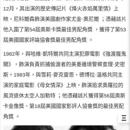
12月，其出演的歷史傳記片《烽火赤焰萬里情》上
映，尼科爾森飾演美國劇作家尤金·奧尼爾 ；憑藉該片
他入圍了第54屆奧斯卡獎最佳男配角獎 ，獲得了第53
屆美國國家評論協會獎最佳男配角獎 。
1982年，與哈維·凱特爾共同主演犯罪電影《強渡魔鬼
關》，飾演負責抓捕偷渡者的美墨邊境警察查理·史密
斯。1983年，與雪莉·麥克雷恩、德博拉·溫格共同主
演的家庭電影《母女情深》上映，飾演追求奧羅拉的
風流退休太空人加勒特 ；他憑藉該片獲得第56屆奧斯
卡金像獎、第18屆美國國家影評人協會獎的最佳男配
Ξ
角獎 。