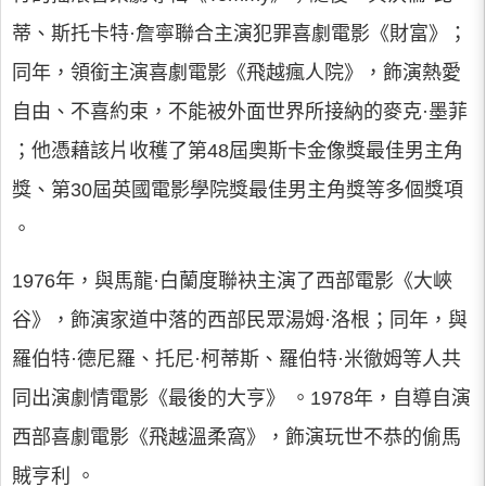
蒂、斯托卡特·詹寧聯合主演犯罪喜劇電影《財富》；
同年，領銜主演喜劇電影《飛越瘋人院》，飾演熱愛
自由、不喜約束，不能被外面世界所接納的麥克·墨菲
；他憑藉該片收穫了第48屆奧斯卡金像獎最佳男主角
獎、第30屆英國電影學院獎最佳男主角獎等多個獎項
。
1976年，與馬龍·白蘭度聯袂主演了西部電影《大峽
谷》，飾演家道中落的西部民眾湯姆·洛根；同年，與
羅伯特·德尼羅、托尼·柯蒂斯、羅伯特·米徹姆等人共
同出演劇情電影《最後的大亨》 。1978年，自導自演
西部喜劇電影《飛越溫柔窩》，飾演玩世不恭的偷馬
賊亨利 。