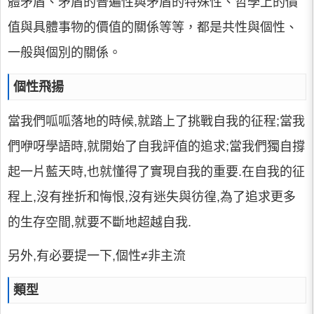
體矛盾、矛盾的普遍性與矛盾的特殊性、哲學上的價
值與具體事物的價值的關係等等，都是共性與個性、
一般與個別的關係。
個性飛揚
當我們呱呱落地的時候,就踏上了挑戰自我的征程;當我
們咿呀學語時,就開始了自我評值的追求;當我們獨自撐
起一片藍天時,也就懂得了實現自我的重要.在自我的征
程上,沒有挫折和悔恨,沒有迷失與彷徨,為了追求更多
的生存空間,就要不斷地超越自我.
另外,有必要提一下,個性≠非主流
類型