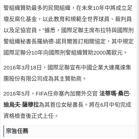
警組織贊助最多的民間組織，在未來10年中將成立足
壇反腐化基金，以此教育和規範全世界球員、裁判員
以及足協官員。”據悉，國際足聯主席布拉特與國際刑
警組織秘書長羅納德-諾貝爾簽訂相關協定，其中規定
國際足聯分10年向國際刑警組織贊助2000萬歐元。
2016年3月18日，國際足聯宣布中國企業大連萬達集
團股份有限公司成為其主贊助商。
2016年5月，FIFA任命塞內加爾外交官
法蒂瑪·桑巴·
迪烏夫·薩穆拉
為其首位女秘書長。將在6月中旬完成
資格檢查後正式上任。
宗旨任務