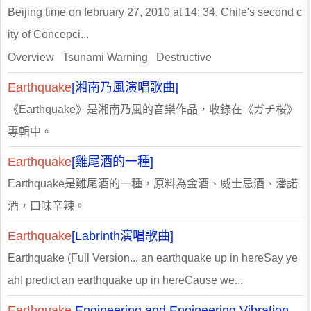
Beijing time on february 27, 2010 at 14: 34, Chile's second c
ity of Concepci...
Overview Tsunami Warning Destructive
Earthquake
[湘南乃風演唱歌曲]
《Earthquake》是湘南乃風的音樂作品，收錄在《ガチ桜》
專輯中。
Earthquake
[雞尾酒的一種]
Earthquake是雞尾酒的一種，原料為金酒、威士忌酒、潘諾
酒，口味辛辣。
Earthquake
[Labrinth演唱歌曲]
Earthquake (Full Version... an earthquake up in hereSay ye
ahI predict an earthquake up in hereCause we...
Earthquake
Engineering and Engineering Vibration