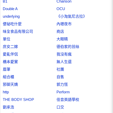
B1
Chanson
Double A
OCU
underlying
《小淘氣尼古拉》
便祕吃什麼
內壢夜市
味全食品有限公司
商店
單位
大眼睛
庶女二嫁
德伯家的苔絲
愛亂伴侶
我沒有瘋
橋本愛實
無人生還
眉筆
社團
組合櫃
自售
邪御天嬌
郭力恆
http
Perform
THE BODY SHOP
佳音英語學校
劉承浩
口交