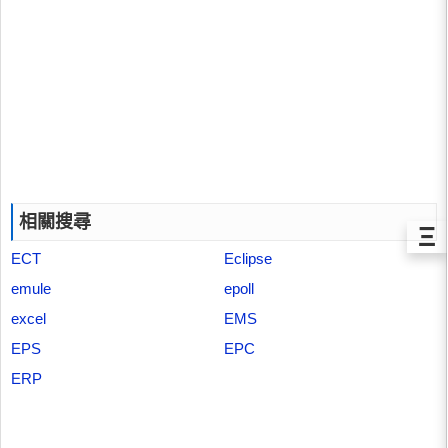
相關搜尋
Ξ
ECT
Eclipse
emule
epoll
excel
EMS
EPS
EPC
ERP