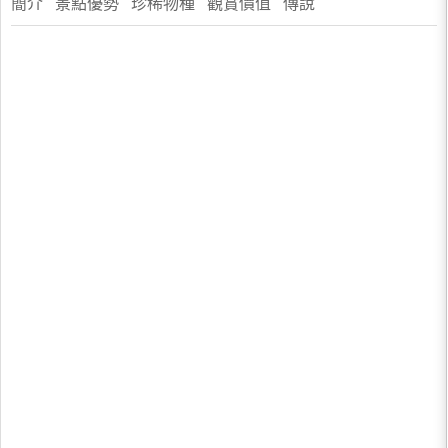
簡介 景點優勢 珍稀物種 觀賞價值 傳說