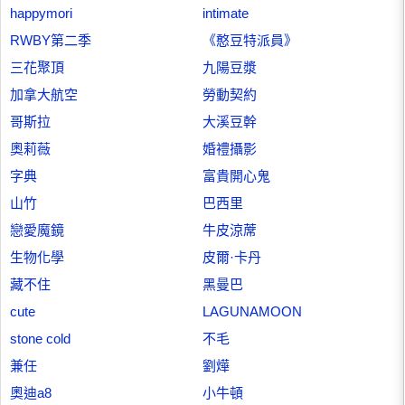
happymori
intimate
RWBY第二季
《憨豆特派員》
三花聚頂
九陽豆漿
加拿大航空
勞動契約
哥斯拉
大溪豆幹
奧莉薇
婚禮攝影
字典
富貴開心鬼
山竹
巴西里
戀愛魔鏡
牛皮涼蓆
生物化學
皮爾·卡丹
藏不住
黑曼巴
cute
LAGUNAMOON
stone cold
不毛
兼任
劉燁
奧迪a8
小牛頓