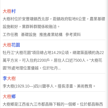
大樹
村
大樹村位於安豐塘鎮西北部，距鎮政府駐地6公里，農業基礎
設施較好，黨群幹群關係較融洽。
工作任務 基礎設施 推進產業結構 參考資料
大樹
花園
牡丹江“大樹花園”項目總占地14.29公頃，總建築面積約為22
萬平方米，可入住約2200戶，居住人口近7500人。“大樹花
園”所處地理位置優越，位於牡丹...
李
大樹
李大樹(1929.10—)四川鹽亭人。擅長漆畫、美術教育。
大樹
鄉
大樹鄉是江西省九江市都昌縣下轄的一個鄉。位於都昌縣西