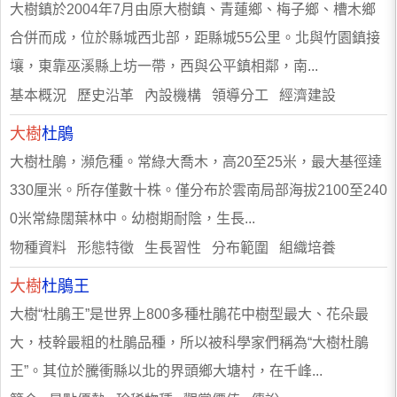
大樹鎮於2004年7月由原大樹鎮、青蓮鄉、梅子鄉、槽木鄉
合併而成，位於縣城西北部，距縣城55公里。北與竹園鎮接
壤，東靠巫溪縣上坊一帶，西與公平鎮相鄰，南...
基本概況 歷史沿革 內設機構 領導分工 經濟建設
大樹
杜鵑
大樹杜鵑，瀕危種。常綠大喬木，高20至25米，最大基徑達
330厘米。所存僅數十株。僅分布於雲南局部海拔2100至240
0米常綠闊葉林中。幼樹期耐陰，生長...
物種資料 形態特徵 生長習性 分布範圍 組織培養
大樹
杜鵑王
大樹“杜鵑王”是世界上800多種杜鵑花中樹型最大、花朵最
大，枝幹最粗的杜鵑品種，所以被科學家們稱為“大樹杜鵑
王”。其位於騰衝縣以北的界頭鄉大塘村，在千峰...