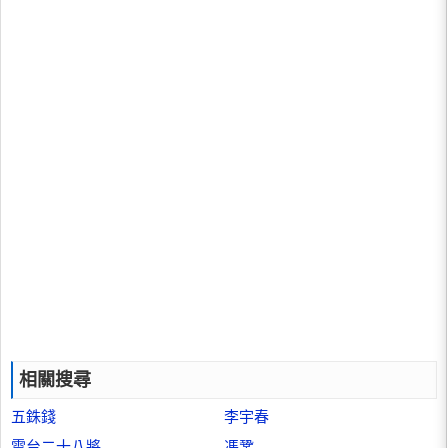
相關搜尋
五銖錢
李宇春
雲台二十八將
馮鞏