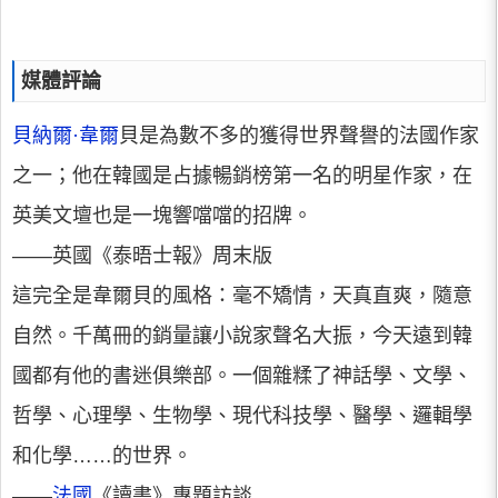
媒體評論
貝納爾·韋爾
貝是為數不多的獲得世界聲譽的法國作家
之一；他在韓國是占據暢銷榜第一名的明星作家，在
英美文壇也是一塊響噹噹的招牌。
——英國《泰晤士報》周末版
這完全是韋爾貝的風格：毫不矯情，天真直爽，隨意
自然。千萬冊的銷量讓小說家聲名大振，今天遠到韓
國都有他的書迷俱樂部。一個雜糅了神話學、文學、
哲學、心理學、生物學、現代科技學、醫學、邏輯學
和化學……的世界。
——
法國
《讀書》專題訪談