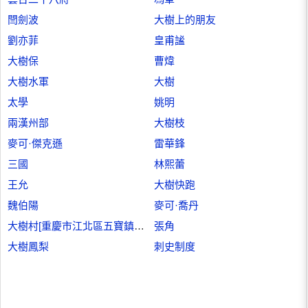
閆劍波
大樹上的朋友
劉亦菲
皇甫謐
大樹保
曹煒
大樹水軍
大樹
太學
姚明
兩漢州部
大樹枝
麥可·傑克遜
雷華鋒
三國
林熙蕾
王允
大樹快跑
魏伯陽
麥可·喬丹
大樹村[重慶市江北區五寶鎮下轄村]
張角
大樹鳳梨
刺史制度