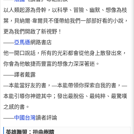
以人類起源為骨幹，以科學、冒險、幽默、想像為枝
葉，貝納爾·韋爾貝不僅帶給我們一部部好看的小說，
更為我們開啟了新視野！
——
亞馬遜
網路書店
他一開口說話，所有的光彩都會從他身上散發出來，
你會為他敏捷而豐富的想像力深深著迷。
——譯者戴露
—本能當好友的書，—本能帶領你探索自我的書，—
本能引導你神遊其中；發出最脫俗、最純粹、最驚嘆
之感的書。
——
中國台灣
讀者評論
英雄聯盟：扭曲樹精