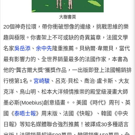
大樹書頁
20個神奇拉環，帶你衝破想像的邊緣，挑戰思維的樂
趣與極限。你書架上不可或缺的奇異篇章，法國文學
名家
吳岳添
、
余中先
隆重推薦。貝納爾·韋爾貝，當代
最有影響力的、全世界銷量最多的法國作家，本書為
他的“龔古爾大獎”獲獎作品，一出版即登上法國暢銷排
行榜第1名。
宮崎駿
、呂克·貝松、喬治·盧卡斯、大友
克洋、鳥山明、松本大洋傾情推崇的殿堂級漫畫大師
墨必斯(Moebius)創意插畫。。美國《時代》周刊、英
國《
泰晤士報
》周末版、法國《快報》、韓國《中央
日報》等知名媒體聯合強烈推薦！被譯成30多種語言