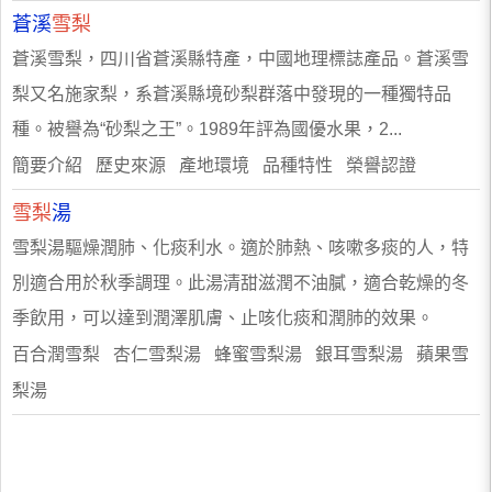
蒼溪
雪梨
蒼溪雪梨，四川省蒼溪縣特產，中國地理標誌產品。蒼溪雪
梨又名施家梨，系蒼溪縣境砂梨群落中發現的一種獨特品
種。被譽為“砂梨之王”。1989年評為國優水果，2...
簡要介紹 歷史來源 產地環境 品種特性 榮譽認證
雪梨
湯
雪梨湯驅燥潤肺、化痰利水。適於肺熱、咳嗽多痰的人，特
別適合用於秋季調理。此湯清甜滋潤不油膩，適合乾燥的冬
季飲用，可以達到潤澤肌膚、止咳化痰和潤肺的效果。
百合潤雪梨 杏仁雪梨湯 蜂蜜雪梨湯 銀耳雪梨湯 蘋果雪
梨湯