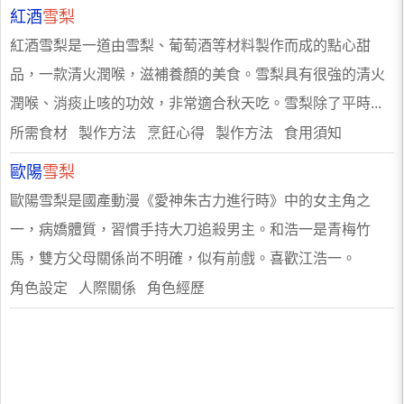
紅酒
雪梨
紅酒雪梨是一道由雪梨、葡萄酒等材料製作而成的點心甜
品，一款清火潤喉，滋補養顏的美食。雪梨具有很強的清火
潤喉、消痰止咳的功效，非常適合秋天吃。雪梨除了平時...
所需食材 製作方法 烹飪心得 製作方法 食用須知
歐陽
雪梨
歐陽雪梨是國產動漫《愛神朱古力進行時》中的女主角之
一，病嬌體質，習慣手持大刀追殺男主。和浩一是青梅竹
馬，雙方父母關係尚不明確，似有前戲。喜歡江浩一。
角色設定 人際關係 角色經歷