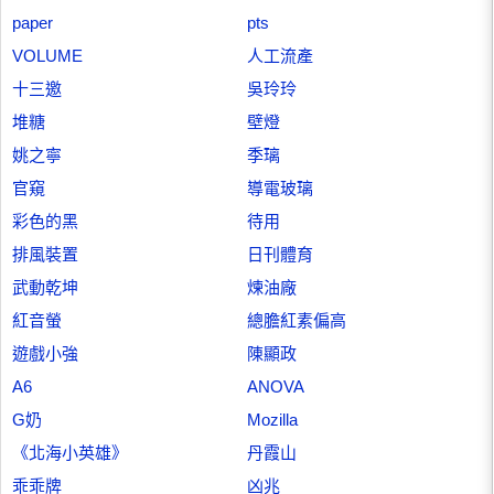
paper
pts
VOLUME
人工流產
十三邀
吳玲玲
堆糖
壁燈
姚之寧
季璃
官窺
導電玻璃
彩色的黑
待用
排風裝置
日刊體育
武動乾坤
煉油廠
紅音螢
總膽紅素偏高
遊戲小強
陳顯政
A6
ANOVA
G奶
Mozilla
《北海小英雄》
丹霞山
乖乖牌
凶兆