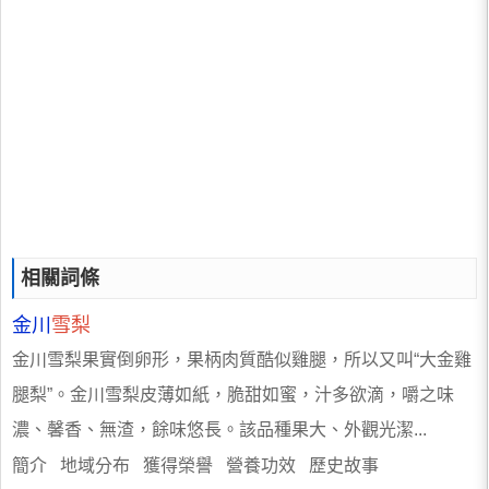
相關詞條
金川
雪梨
金川雪梨果實倒卵形，果柄肉質酷似雞腿，所以又叫“大金雞
腿梨”。金川雪梨皮薄如紙，脆甜如蜜，汁多欲滴，嚼之味
濃、馨香、無渣，餘味悠長。該品種果大、外觀光潔...
簡介 地域分布 獲得榮譽 營養功效 歷史故事