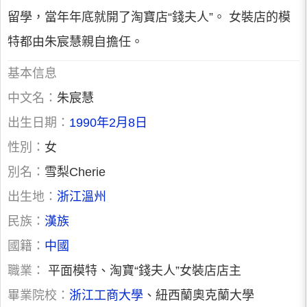
留學，當年年底就開了淘寶店“錢夫人”。 女裝店的模
特都由朱宸慧親自擔任。
基本信息
中文名：
朱宸慧
出生日期：
1990年2月8日
性別：
女
別名：
雪梨Cherie
出生地：
浙江
溫州
民族：
漢族
國籍：
中國
職業：
平面模特、淘寶“錢夫人”女裝店店主
畢業院校：
浙江工商大學
、紐西蘭奧克蘭大學