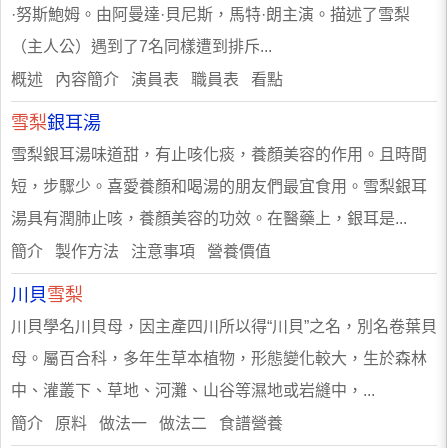
·努斯鮑姆。由阿曼達·貝尼斯，馬特·朗主演。描述了雪梨
（主人公）遇到了7名同樣遭到排斥...
概述 內容簡介 演員表 職員表 看點
雪梨
銀耳湯
雪梨銀耳湯味道甜，有止咳化痰，養顏美容的作用。且時間
短，步驟少。喜愛養顏和喝湯的朋友們最宜食用。雪梨銀耳
湯具有潤肺止咳，養顏美容的功效。在醫藥上，銀耳是...
簡介 製作方法 注意事項 營養價值
川貝
雪梨
川貝學名川貝母，因主產四川所以得“川貝”之名，別名卷葉貝
母。屬百合科，多年生草本植物，形態變化較大，生於森林
中、灌叢下、草地、河灘、山谷等濕地或岩縫中，...
簡介 原料 做法一 做法二 食譜營養