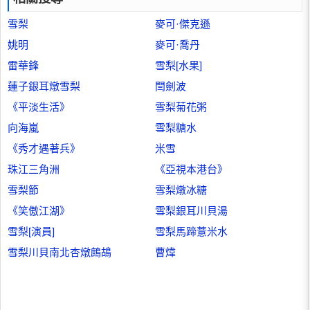
雪梨
麥可·傑克遜
姚明
麥可·喬丹
雷華鋒
雪梨[水果]
蓮子銀耳燉雪梨
閆劍波
《平淡生活》
雪梨菊花粥
向海嵐
雪梨糖水
《秀才遇著兵》
米雪
珠江三角洲
《亞視本港台》
雪梨節
雪梨燉冰糖
《笑傲江湖》
雪梨銀耳川貝湯
雪梨[演員]
雪梨馬蹄薏米水
雪梨川貝南北杏燉鷓鴣
曹煒