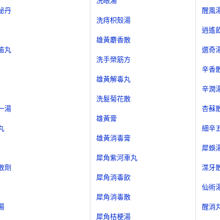
洗眼湯
秘丹
醒風
洗痔枳殼湯
逍遙
雄黃麝香散
笛丸
選奇
洗手榮筋方
辛香
雄黃解毒丸
辛潤
洗髮菊花散
一湯
杏蘇
雄黃膏
丸
細辛
雄黃消毒膏
犀蜈
犀角紫河車丸
散劑
渫牙
犀角消毒飲
仙術
犀角消毒散
湯
醒消
犀角桔梗湯