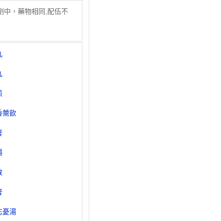
劑中，藥物相同,配伍不
丸
丸
煎
香薷飲
膏
湯
散
膏
忘憂湯