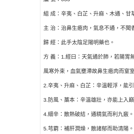
組 成：辛夷、白芷、升麻、木通、甘
主 治：治鼻生瘜肉，氣息不通，不聞
歸 經：此手太陰足陽明藥也。
方 義：1.經曰：天氣通於肺，若腸
風寒外束，血氣壅滯故鼻生瘜肉而窒
2.辛夷、升麻、白芷：辛溫輕浮，能
3.防風、藁本：辛溫雄壯，亦能上入
4.細辛：散熱破結，通精氣而利九竅
5.芎藭：補肝潤燥，散諸郁而助清陽