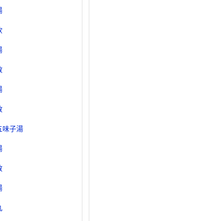
湯
飲
湯
散
湯
散
五味子湯
湯
散
湯
丸