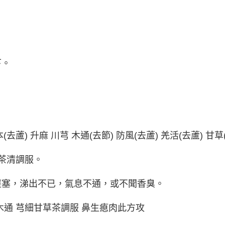
下。
去蘆) 升麻 川芎 木通(去節) 防風(去蘆) 羌活(去蘆) 甘草
茶清調服。
壅塞，涕出不已，氣息不通，或不聞香臭。
木通 芎細甘草茶調服 鼻生瘜肉此方攻