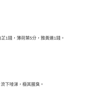
白芷1錢，薄荷葉5分，雅黃連1錢。
，流下唾涕，極其腥臭。