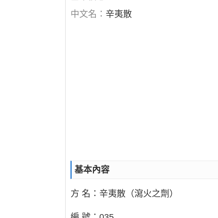
中文名：
辛夷散
基本內容
方 名：辛夷散（瀉火之劑）
編 號：035