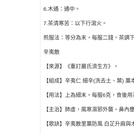
6.木通：通中。
7.茶清寒苦：以下行瀉火。
煎服法：等分為末，每服二錢，茶調
辛夷散
【來源】《重訂嚴氏濟生方》。
【組成】辛夷仁 細辛(洗去土、葉) 藁本(
【用法】上為細末。每服6克，食後用
【主治】肺虛，風寒濕邪外襲，鼻內
【歌訣】辛夷散里藁防風 白芷升麻與