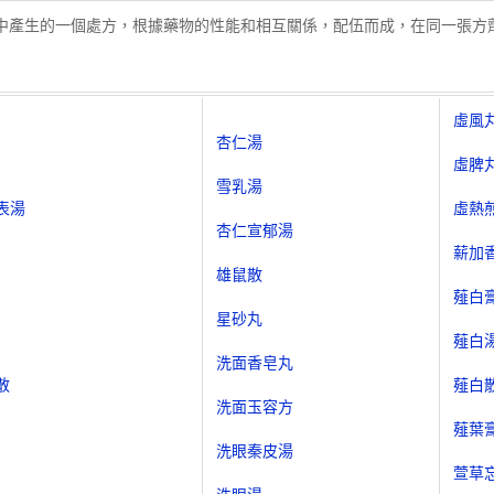
中產生的一個處方，根據藥物的性能和相互關係，配伍而成，在同一張方
虛風
杏仁湯
虛脾
雪乳湯
表湯
虛熱
杏仁宣郁湯
薪加
雄鼠散
薤白
星砂丸
薤白
洗面香皂丸
散
薤白
洗面玉容方
薤葉
洗眼秦皮湯
萱草