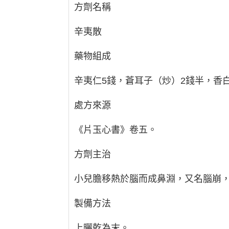
方劑名稱
辛夷散
藥物組成
辛夷仁5錢，蒼耳子（炒）2錢半，香
處方來源
《片玉心書》卷五。
方劑主治
小兒膽移熱於腦而成鼻淵，又名腦崩
製備方法
上曬乾為末。