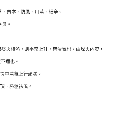
草、藁本、防風、川芎、細辛。
香臭。
胃無痰火積熱，則平常上升，皆清氣也。由燥火內焚，
室不通也。
引胃中清氣上行頭腦。
巔頂，勝濕袪風。
。
。