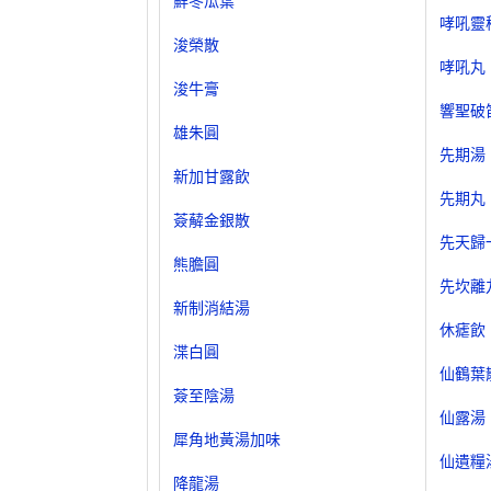
鮮冬瓜葉
哮吼靈
浚榮散
哮吼丸
浚牛膏
響聖破
雄朱圓
先期湯
新加甘露飲
先期丸
薟薢金銀散
先天歸
熊膽圓
先坎離
新制消結湯
休瘧飲
渫白圓
仙鶴葉
薟至陰湯
仙露湯
犀角地黃湯加味
仙遺糧
降龍湯