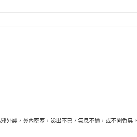
濕邪外襲，鼻內壅塞，涕出不已，氣息不通，或不聞香臭