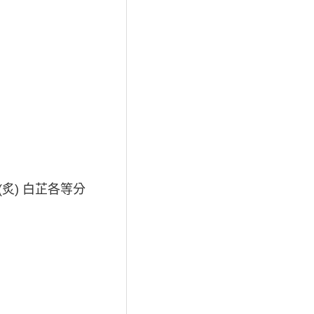
(炙) 白芷各等分