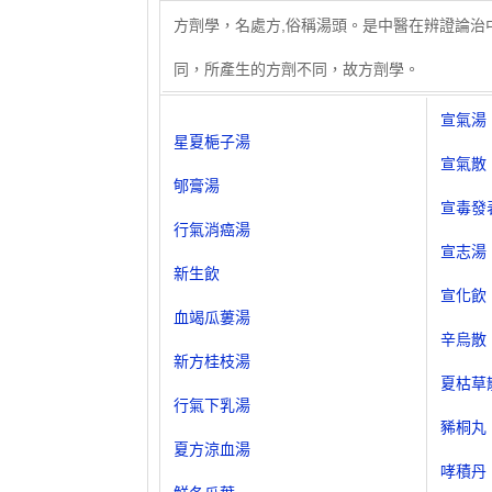
方劑學，名處方,俗稱湯頭。是中醫在辨證論治
同，所產生的方劑不同，故方劑學。
宣氣湯
星夏梔子湯
宣氣散
郇膏湯
宣毒發
行氣消癌湯
宣志湯
新生飲
宣化飲
血竭瓜蔞湯
辛烏散
新方桂枝湯
夏枯草
行氣下乳湯
豨桐丸
夏方涼血湯
哮積丹