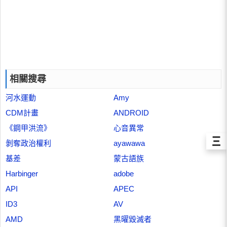
相關搜尋
河水運動
Amy
CDM計畫
ANDROID
《鋼甲洪流》
心音異常
Ξ
剝奪政治權利
ayawawa
基差
蒙古語族
Harbinger
adobe
API
APEC
ID3
AV
AMD
黑曜毀滅者