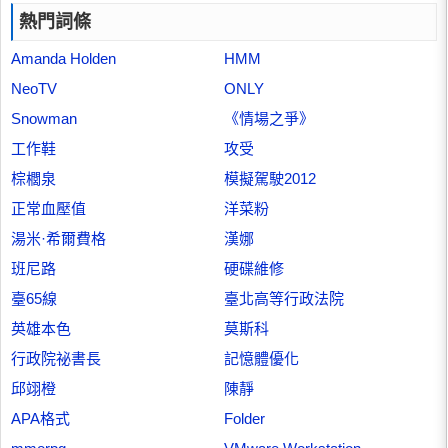
熱門詞條
Amanda Holden
HMM
NeoTV
ONLY
Snowman
《情場之爭》
工作鞋
攻受
棕櫚泉
模擬駕駛2012
正常血壓值
洋菜粉
湯米·希爾費格
漢娜
班尼路
硬碟維修
臺65線
臺北高等行政法院
英雄本色
莫斯科
行政院祕書長
記憶體優化
邱翊橙
陳靜
APA格式
Folder