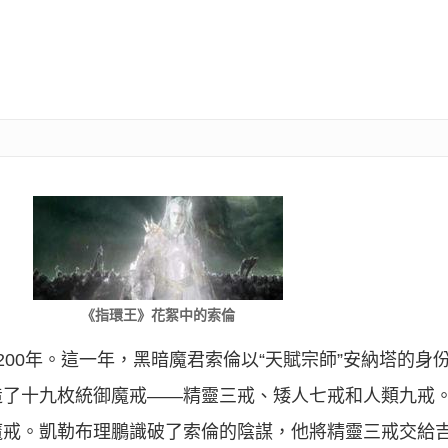
《指環王》花絮中的索倫
200年。這一年，黑暗魔君索倫以“天賦宗師”安納塔的身
了十九枚統御魔戒——精靈三戒、矮人七戒和人類九戒。1
魔戒。凱勒布理鵬識破了索倫的陰謀，他將精靈三戒交給