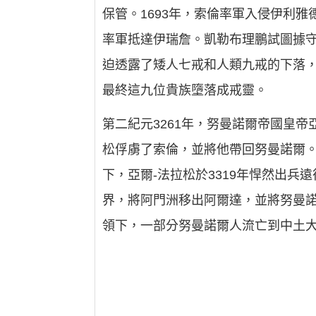
保管。1693年，索倫率軍入侵伊利
率軍抵達伊瑞詹。凱勒布理鵬試圖據
迫透露了矮人七戒和人類九戒的下落
最終這九位貴族墮落成戒靈。
第二紀元3261年，努曼諾爾帝國皇
松俘虜了索倫，並將他帶回努曼諾爾。
下，亞爾-法拉松於3319年悍然出
界，將阿門洲移出阿爾達，並將努曼
領下，一部分努曼諾爾人流亡到中土