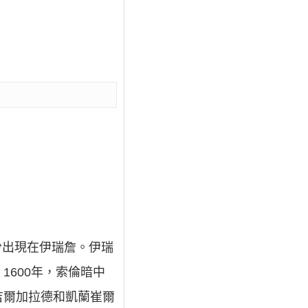
份出現在伊瑞詹。伊瑞
600年，索倫暗中
吉爾加拉德和凱蘭崔爾