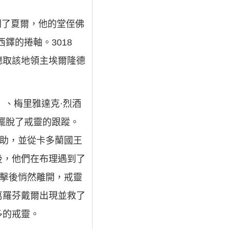
離開了夏爾，他的堂侄佛
鐸的捲軸。3018
聽取該地領主埃爾隆德
）、梅里雅達克·烈酒
擺脫了戒靈的跟蹤。
幫助，並從卡多蘭國王
後，他們在布理遇到了
攻擊後悄然離開，戒靈
葛羅芬戴爾出現並救了
多的戒靈。