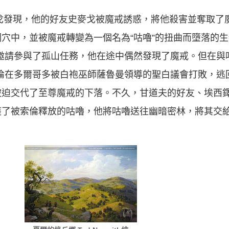
德戈發現，他的好友史麥戈被魔戒誘惑，將他殺害並奪取了
穴中，並被魔戒轉變為一個名為“咕嚕”的扭曲而墮落的生物
邀請參與了孤山任務，他在途中偶然發現了魔戒。但在與
索倫在多爾哥多被白袍巫師薩魯曼領導的聖白議會打敗，逃回
被迫交代了至尊魔戒的下落。不久，甘道夫的好友、埃西
獲了被索倫釋放的咕嚕，他將咕嚕送往幽暗密林，將其交