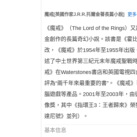
魔戒[英國作家J.R.R.托爾金著長篇小說]
更多
《魔戒》（The Lord of the 
金創作的長篇奇幻小說。該書是《霍
改，《魔戒》於1954年至1955年
述了中土世界第三紀元末年魔戒聖戰時
戒》在Waterstones書店和英國
評為“兩千年來最重要的書”。《魔戒
腦遊戲等產品。2001年至2003年
像獎，其中《指環王3：王者歸來》榮
達尼號》並列）。
基本信息