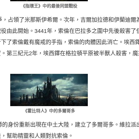
《指環王》中的最後同盟戰役
戰爭，占領了米那斯伊希爾。次年，吉爾加拉德和伊蘭迪爾
役由此開始。3441年，索倫在巴拉多之圍中先後殺害了
斬下了索倫戴有魔戒的手指，索倫的肉體因此消亡。埃西
寶。第三紀元2年，埃西鐸在格拉頓平原被半獸人殺害，魔
《霍比特人》中的多爾哥多
法師的身份重新出現在中土大陸，建立了多爾哥多。維拉派
陸，幫助精靈和人類對抗索倫。