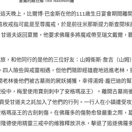
夏爾的綠丘鄉 Ted Nasmith繪
日。這天晚上，比爾博·巴金斯在他的111歲生日宴會期間
這枚戒指可能是至尊魔戒，於是前往米那斯提力斯查閱埃西
，甘道夫返回夏爾，他要求佛羅多將魔戒帶至瑞文戴爾，
險之旅，和他同行的是他的三位好友：山姆衛斯·詹吉（山姆
。四人險些與戒靈相遇，但他們隨即經雄鹿地逃進老林，
開老林後他們被古墓崗的屍妖捕獲，幸得湯姆·龐巴迪的
戰役中，梅里使用寶劍刺中了安格瑪巫王）。離開古墓崗
拉貢受甘道夫之託加入了他們的行列。一行人在小鎮遭受
安格瑪巫王的古劍刺傷。在佛羅多的傷勢愈發嚴重之際，
爾隆德使用精靈三戒中的維雅釋放洪水，擊退了追逐佛羅