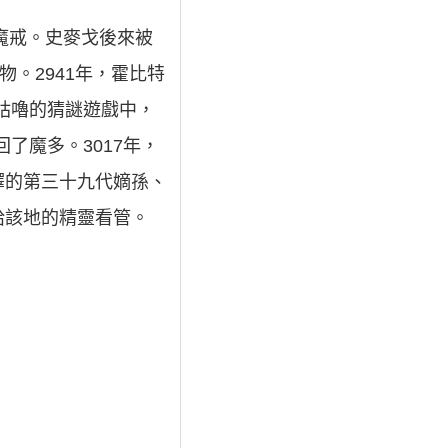
魔戒。史麥戈後來被
。2941年，霍比特
咕嚕的猜謎遊戲中，
了魔多。3017年，
鐸的第三十九代嫡孫、
給該地的精靈看管。