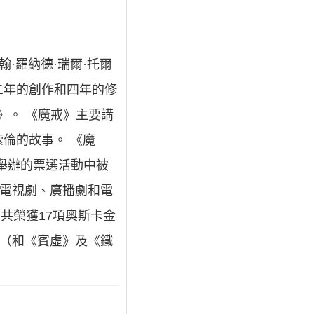
約翰·羅納德·瑞爾·托爾
二年的創作和四年的修
》。 《魔戒》主要講
倫的故事。 《魔
遜舉辦的票選活動中被
、電視劇、廣播劇和電
影共榮獲17項奧斯卡金
片（和《賓虛》及《鐵