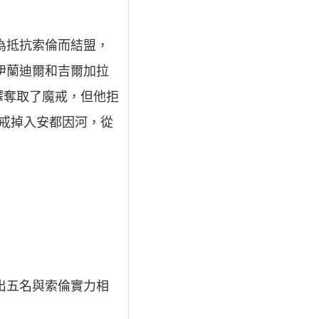
為抵抗索倫而結盟，
伊蘭迪爾和吉爾加拉
鐸奪取了魔戒，但他拒
戒掉入安都因河，從
出五名與索倫實力相