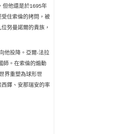
但他還是於1695年
經受住索倫的拷問，被
九位努曼諾爾的貴族，
向他投降。亞爾-法拉
國師。在索倫的煽動
面世界重塑為球形世
埃西鐸、安那瑞安的率