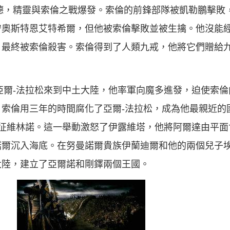
雅德，精靈與索倫之戰爆發。索倫的前鋒部隊被凱勒鵬擊敗，
守奧斯特恩艾特希爾，但他被索倫擊敗並被生擒。他沒能
，最終被索倫殺害。索倫得到了人類九戒，他將它們贈給
帝亞爾-法拉松來到中土大陸，他率軍向魔多進發，迫使索倫
索倫用三年的時間腐化了亞爾-法拉松，成為他最親近的
兵遠征維林諾。這一舉動激怒了伊露維塔，他將阿爾達由平
諾爾沉入海底。在努曼諾爾貴族伊蘭迪爾和他的兩個兒子
大陸，建立了亞爾諾和剛鐸兩個王國。