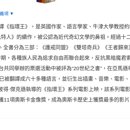
義項 ▼
Rings）又譯《指環王》，是英國作家、語言學家、牛津大學教授
比特人》的續作，被公認為近代奇幻文學的鼻祖。經過十
出版。全書分為三部：《護戒同盟》《雙塔奇兵》《王者歸來
期，各種族人民為追求自由而聯合起來，反抗黑暗魔君索
電視四台共同舉辦的票選活動中被評為“20世紀之書”，在亞馬
》已被翻譯成六十多種語言，並衍生出插畫、音樂、電影
，由彼得·傑克遜執導的《指環王》系列電影上映，該系列電
獲11項奧斯卡金像獎，成為奧斯卡歷史上獲獎最多的影