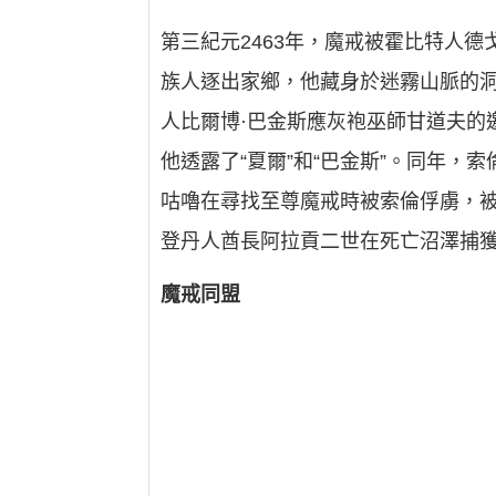
第三紀元2463年，魔戒被霍比特人
族人逐出家鄉，他藏身於迷霧山脈的洞
人比爾博·巴金斯應灰袍巫師甘道夫的
他透露了“夏爾”和“巴金斯”。同年，
咕嚕在尋找至尊魔戒時被索倫俘虜，
登丹人酋長阿拉貢二世在死亡沼澤捕
魔戒同盟