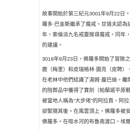
故事開始於第三紀元3001年9月22
羅多·巴金斯繼承了魔戒。甘道夫認為
年，索倫派九名戒靈搜尋魔戒。同年
的建議。
3018年9月23日，佛羅多開始了冒
鹿（梅里）和皮瑞格林·圖克（皮聘）
在老林中他們結識了湯姆·龐巴迪。離
的陪葬品中獲得了寶劍（帕蘭諾平原
被當地人稱為“大步佬”的阿拉貢，阿
卻緊隨其後。在風雲頂上，佛羅多被
佛羅多。在喧水河的布魯南渡口，埃