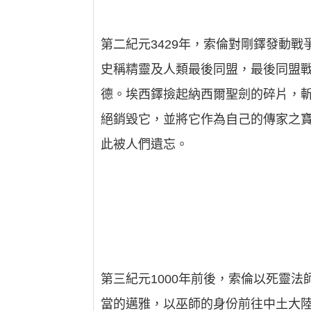
第二紀元3429年，索倫對剛鐸發動
史稱精靈及人類最後同盟，最後同盟戰
德。埃西鐸撿起納西爾聖劍的碎片，
絕銷毀它，並將它作為自己的傳家之
此被人們遺忘。
第三紀元1000年前後，索倫以死靈
當的邁雅，以巫師的身份前往中土大