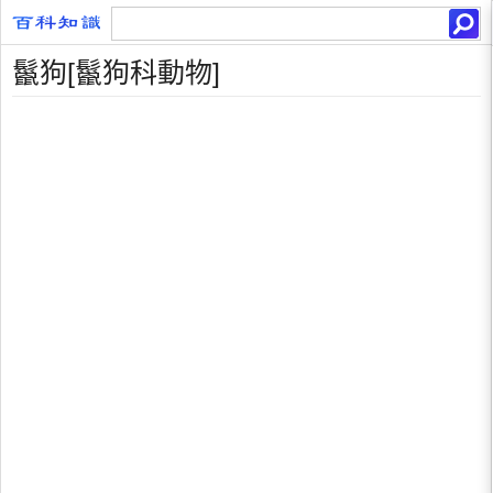
鬣狗[鬣狗科動物]