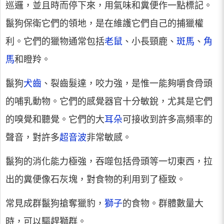
巡邏，並且時而停下來，用氣味和糞便作一點標記。
鬣狗保衛它們的領地，是在維護它們自己的捕獵權
利。它們的獵物通常包括
老鼠
、小長頸鹿、
斑馬
、
角
馬
和瞪羚。
鬣狗
犬齒
、裂齒髮達，咬力強，是惟一能夠嚼食骨頭
的哺乳動物。它們的感覺器官十分敏銳，尤其是它們
的嗅覺和聽覺。它們的大
耳朵
可接收到許多高頻率的
聲音，對許多
超音波
非常敏感。
鬣狗的消化能力極強，吞噬包括骨頭等一切東西，拉
出的糞便像石灰塊，對食物的利用到了極致。
常見成群鬣狗搶奪獵豹，
獅子
的食物。群體數量大
時，可以驅趕獅群。