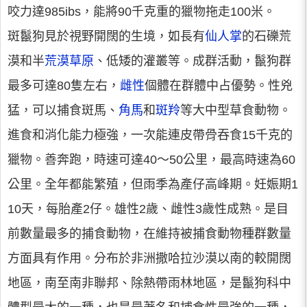
咬力達985ibs，能將90千克重的獵物拖走100米。
斑鬣狗見於視野開闊的生境，如長有
仙人掌
的石礫荒
漠和半
荒漠
草原
、低矮的灌叢等。成群活動，鬣狗群
最多可達80隻左右，
雌性
個體在群體中占優勢。性兇
猛，可以捕食斑馬、
角馬
和
斑羚
等大中型草食動物。
進食和消化能力極強，一次能連皮帶骨吞食15千克的
獵物。善奔跑，時速可達40～50公里，最高時速為60
公里。全年都能繁殖，但雨季為產仔高峰期。妊娠期1
10天，每胎產2仔。雄性2歲、雌性3歲性成熟。是目
前數量最多的捕食動物，在維持被捕食動物種群數量
方面具有作用。分布於非洲撒哈拉沙漠以南的較開闊
地區，南至南非聯邦、除熱帶雨林地區，是鬣狗科中