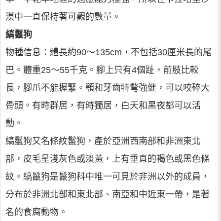
漠中一直保持著可觀的數量。
縞鬣狗
物種信息：體長約90～135cm，不包括30厘米長的尾
巴。體重25～55千克。腳上只有4個趾，前肢比較
長，腳爪不能握緊。顎和牙齒特彆強健，可以咬碎大
骨頭。有時群居，有時獨居，白天和黑夜都可以活
動。
縞鬣狗又名條紋鬣狗，產於亞洲西南部和非洲東北
部，皮毛呈淺灰色或淡黃，上有垂直的褐色或黑色條
紋。縞鬣狗是鬣狗科中唯一可見於非洲以外的成員，
分布於非洲北部和東北部、南亞和中近東一帶，是著
名的食腐動物。