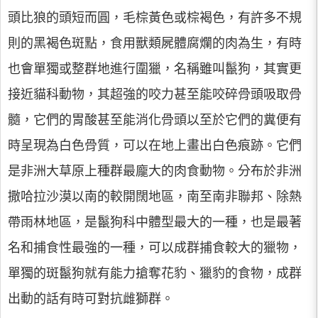
頭比狼的頭短而圓，毛棕黃色或棕褐色，有許多不規
則的黑褐色斑點，食用獸類屍體腐爛的肉為生，有時
也會單獨或整群地進行圍獵，名稱雖叫鬣狗，其實更
接近貓科動物，其超強的咬力甚至能咬碎骨頭吸取骨
髓，它們的胃酸甚至能消化骨頭以至於它們的糞便有
時呈現為白色骨質，可以在地上畫出白色痕跡。它們
是非洲大草原上種群最龐大的肉食動物。分布於非洲
撒哈拉沙漠以南的較開闊地區，南至南非聯邦、除熱
帶雨林地區，是鬣狗科中體型最大的一種，也是最著
名和捕食性最強的一種，可以成群捕食較大的獵物，
單獨的斑鬣狗就有能力搶奪花豹、獵豹的食物，成群
出動的話有時可對抗雌獅群。