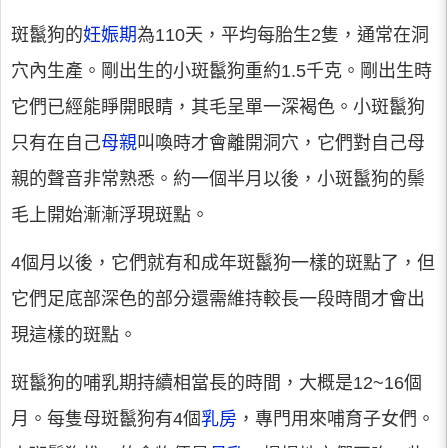
斑鬣狗的
妊娠期
為110天，平均每胎生2隻，通常在洞
穴內生產。剛出生的小斑鬣狗重約1.5千克。剛出生時
它們已經能睜開眼睛，其毛呈單一深褐色。小斑鬣狗
只有在自己
母親
叫喚時才會離開洞穴，它們對自己母
親的聲音非常熟悉。約一個半月以後，小斑鬣狗的鬃
毛上開始漸漸浮現斑點。
4個月以後，它們就有和成年斑鬣狗一樣的斑點了，但
它們足底部深色的部分還需維持較長一段時間才會出
現這樣的斑點。
斑鬣狗的哺乳期持續相當長的時間，大概是12~16個
月。每隻母斑鬣狗有4個
乳房
，專門用來哺育子女們。