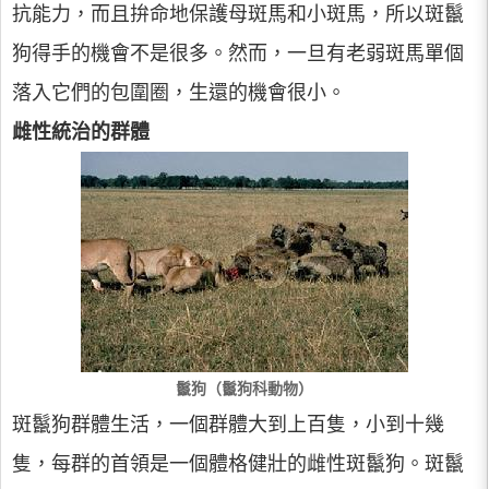
抗能力，而且拚命地保護母斑馬和小斑馬，所以斑鬣
狗得手的機會不是很多。然而，一旦有老弱斑馬單個
落入它們的包圍圈，生還的機會很小。
雌性統治的群體
鬣狗（鬣狗科動物）
斑鬣狗群體生活，一個群體大到上百隻，小到十幾
隻，每群的首領是一個體格健壯的雌性斑鬣狗。斑鬣