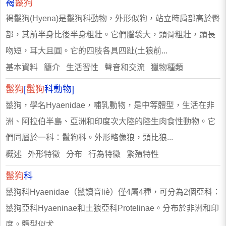
褐
鬣狗
褐鬣狗(Hyena)是鬣狗科動物，外形似狗，站立時肩部高於臀
部，其前半身比後半身粗壯。它們腦袋大，頭骨粗壯，頭長
吻短，耳大且圓。它的四肢各具四趾(土狼前...
基本資料 簡介 生活習性 聲音和交流 獵物種類
鬣狗
[
鬣狗
科動物]
鬣狗，學名Hyaenidae，哺乳動物，是中等體型，生活在非
洲、阿拉伯半島、亞洲和印度次大陸的陸生肉食性動物。它
們同屬於一科：鬣狗科。外形略像狼，頭比狼...
概述 外形特徵 分布 行為特徵 繁殖特性
鬣狗
科
鬣狗科Hyaenidae（鬣讀音liè）僅4屬4種，可分為2個亞科：
鬣狗亞科Hyaeninae和土狼亞科Protelinae。分布於非洲和印
度。體型似犬...