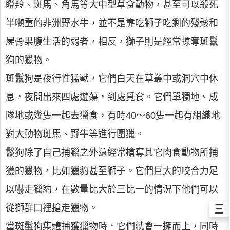
瞪羚、斑馬、角馬等大中型草食動物，甚至可以殺死
半噸重的非洲野水牛，並不是靠吃獅子吃剩的殘骸和
屍骨果腹生活的弱者，相反，獅子則是經常掠奪斑鬣
狗的獵物。
斑鬣狗是夜行性猛獸，它們白天在草叢中或洞穴中休
息，夜間出來四處遊蕩，到處覓食。它們單獨地、成
隊地或幾隻一起去獵食，有時40～60隻一起有組織地
對大動物斑馬、野牛等進行圍獵。
鬣狗除了自己捕獵之外還經常搶奪其它肉食動物所捕
獲的獵物，比如獵豹甚至獅子。它們巨大的咬合力足
以嚇走獵豹，在數量比大於三比一的情況下他們可以
Ξ
從獅群口裡搶走獵物。
當斑鬣狗集體捕獲獵物時，它們就會一擁而上，同時