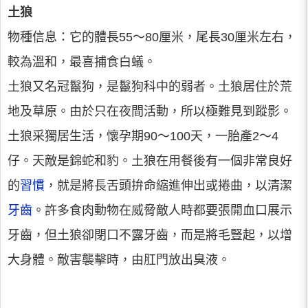
土狼
物種信息：它的體長55～80厘米，尾長30厘米左右，
較為溫和，最喜捕食白蟻。
土狼又名冠鬣狗，是鬣狗科中的弱者。土狼居住於荒
地及草原。由於只在夜間活動，所以極難見到蹤影。
土狼采獨居生活，懷孕期90～100天，一胎產2～4
仔。天敵是錦蛇和豹。土狼在用餐後有一個非常良好
的
習慣
，就是將長舌頭拚命縮進伸出或捲曲，以清潔
牙齒
。許多食肉動物在威脅敵人時都要張開血口展示
牙齒，但土狼卻閉口不露牙齒，而是將毛豎起，以增
大身體。敵害襲擊時，由肛門放出臭液。