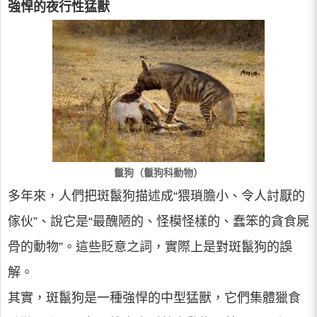
強悍的夜行性猛獸
鬣狗（鬣狗科動物）
多年來，人們把斑鬣狗描述成“猥瑣膽小、令人討厭的
傢伙”、說它是“最醜陋的、怪模怪樣的、蠢笨的貪食屍
骨的動物”。這些貶意之詞，實際上是對斑鬣狗的誤
解。
其實，斑鬣狗是一種強悍的中型猛獸，它們集體獵食