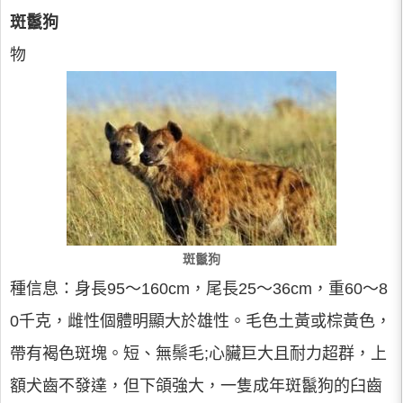
斑鬣狗
物
斑鬣狗
種信息：身長95～160cm，尾長25～36cm，重60～8
0千克，雌性個體明顯大於雄性。毛色土黃或棕黃色，
帶有褐色斑塊。短、無鬃毛;心臟巨大且耐力超群，上
額犬齒不發達，但下頜強大，一隻成年斑鬣狗的臼齒