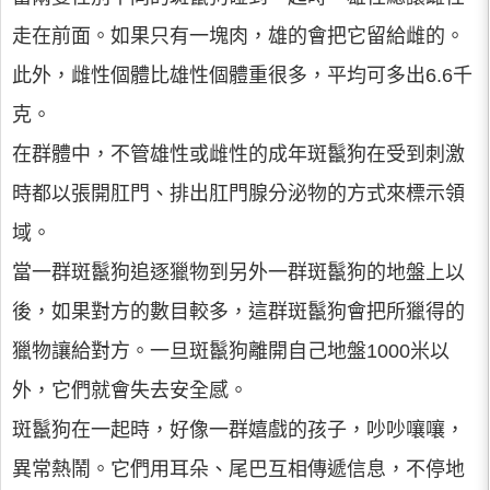
走在前面。如果只有一塊肉，雄的會把它留給雌的。
此外，雌性個體比雄性個體重很多，平均可多出6.6千
克。
在群體中，不管雄性或雌性的成年斑鬣狗在受到刺激
時都以張開肛門、排出肛門腺分泌物的方式來標示領
域。
當一群斑鬣狗追逐獵物到另外一群斑鬣狗的地盤上以
後，如果對方的數目較多，這群斑鬣狗會把所獵得的
獵物讓給對方。一旦斑鬣狗離開自己地盤1000米以
外，它們就會失去安全感。
斑鬣狗在一起時，好像一群嬉戲的孩子，吵吵嚷嚷，
異常熱鬧。它們用耳朵、尾巴互相傳遞信息，不停地