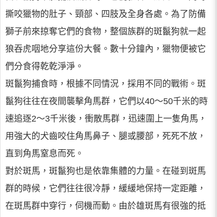
撕咬獵物的肚子、頸部、四肢及全身各處。為了防備
獅子前來掠奪它們的食物，整個族群的斑鬣狗就一起
狼吞虎咽地分享這份大餐。數十分鐘內，獵物便被它
們分食得乾乾淨淨。
斑鬣狗捕食時，根據不同情況，採用不同的戰術。斑
鬣狗往往在夜間襲擊角馬群，它們以40～50千米的時
速追逐2～3千米後，衝散馬群，迅速圍上一隻角馬，
用強大的犬齒咬住角馬鼻子、腿或腰部，死死不放，
直到角馬窒息而死。
對於斑馬，斑鬣狗也是依靠集體的力量。在碰到斑馬
群的時候，它們往往很冷靜，緩緩地保持一定距離，
在斑馬群中穿行，伺機而動。由於雄斑馬有很強的抵