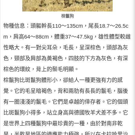
棕鬣狗
物種信息：頭軀幹長110～135cm，尾長18.7～26.5c
m，肩高64～88cm，體重37～47.5kg，雄性體型較雌
性略大。有一對尖耳朵，毛長，呈深棕色，頭部為灰
色，頸部及肩部為黃褐色，四肢的下方為灰色，有深
棕色的環紋，背上的鬃毛明顯。
棕鬣狗比斑鬣狗體形小，卻給人一種更強有力的感
覺。它的毛呈暗褐色，背和兩肋有長長的鬣毛，腦後
有一圈淺淺的鬣毛。它們是卓越的倖存者。它的個頭
比斑鬣狗小得多，站立身高與德國牧羊犬差不多。它
是世界上四種鬣狗中最珍貴的一種，由於對南非乾
旱，半乾旱地區的適應能力極強，所以在卡拉哈里沙