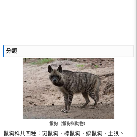
分類
鬣狗（鬣狗科動物）
鬣狗科共四種：斑鬣狗、棕鬣狗、縞鬣狗、土狼。