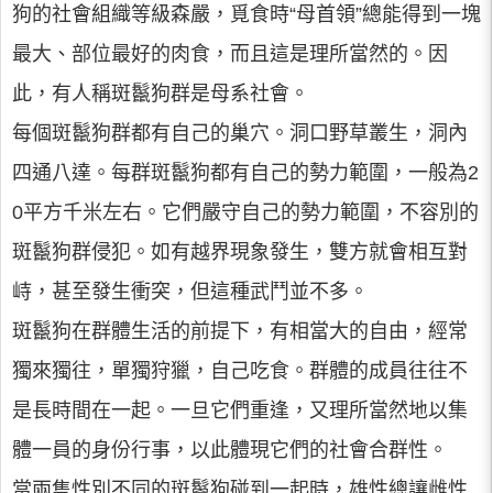
狗的社會組織等級森嚴，覓食時“母首領”總能得到一塊
最大、部位最好的肉食，而且這是理所當然的。因
此，有人稱斑鬣狗群是母系社會。
每個斑鬣狗群都有自己的巢穴。洞口野草叢生，洞內
四通八達。每群斑鬣狗都有自己的勢力範圍，一般為2
0平方千米左右。它們嚴守自己的勢力範圍，不容別的
斑鬣狗群侵犯。如有越界現象發生，雙方就會相互對
峙，甚至發生衝突，但這種武鬥並不多。
斑鬣狗在群體生活的前提下，有相當大的自由，經常
獨來獨往，單獨狩獵，自己吃食。群體的成員往往不
是長時間在一起。一旦它們重逢，又理所當然地以集
體一員的身份行事，以此體現它們的社會合群性。
當兩隻性別不同的斑鬣狗碰到一起時，雄性總讓雌性