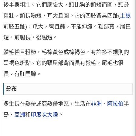
後半身粗壯。它們腦袋大，頭比狗的頭短而圓，頭骨
粗壯，頭長吻短，耳大且圓。它的四肢各具四趾(
土狼
前肢五趾)，爪大，彎且鈍，不能伸縮。額部寬，尾巴
短，前腿長，後腿短。
體毛稀且粗糙，毛棕黃色或棕褐色，有許多不規則的
黑褐色斑點。它的頸肩部背面長有鬣毛，尾毛也很
長。有肛門腺。
分布
多生長在熱帶或亞熱帶地區，生活在
非洲
、
阿拉伯
半
島、
亞洲
和
印度次大陸
。