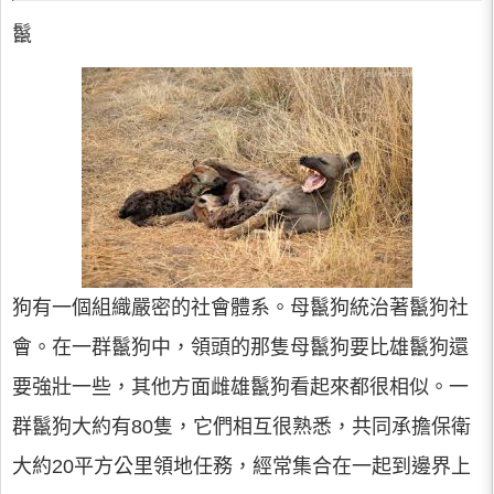
鬣
狗有一個組織嚴密的社會體系。母鬣狗統治著鬣狗社
會。在一群鬣狗中，領頭的那隻母鬣狗要比雄鬣狗還
要強壯一些，其他方面雌雄鬣狗看起來都很相似。一
群鬣狗大約有80隻，它們相互很熟悉，共同承擔保衛
大約20平方公里領地任務，經常集合在一起到邊界上