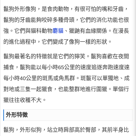
鬣狗外形像狗，是食肉動物，有很可怕的嘴和牙齒，
鬣狗的牙齒能夠咬碎多種骨頭，它們的消化功能也很
強。它們與貓科動物
麝貓
、獵鼬有血緣關係。在漫長
的進化過程中，它們變成了像狗一樣的形狀。
鬣狗最著名的特徵就是它們的獰笑。鬣狗喜歡在夜間
捕食，鬣狗能以每小時65公里的速度追逐奔跑速度達
每小時40公里的斑馬或角馬群。斑鬣可以單獨地、成
對地或三隻一起獵食，也能整群地進行圍獵。單個行
獵往往收穫不大。
外形特徵
鬣狗，外形似狗，站立時肩部高於臀部，其前半身比