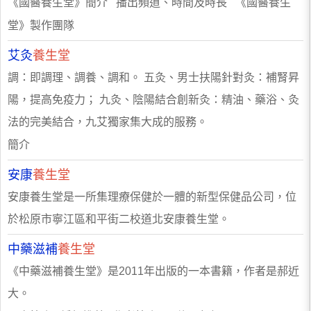
《國醫養生堂》簡介 播出頻道、時間及時長 《國醫養生
堂》製作團隊
艾灸
養生堂
調：即調理、調養、調和。 五灸、男士扶陽針對灸：補腎昇
陽，提高免疫力； 九灸、陰陽結合創新灸：精油、藥浴、灸
法的完美結合，九艾獨家集大成的服務。
簡介
安康
養生堂
安康養生堂是一所集理療保健於一體的新型保健品公司，位
於松原市寧江區和平街二校道北安康養生堂。
中藥滋補
養生堂
《中藥滋補養生堂》是2011年出版的一本書籍，作者是郝近
大。