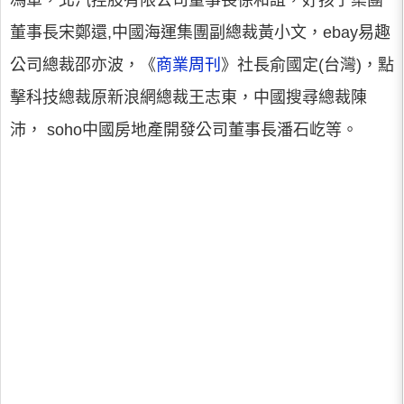
馮軍，北汽控股有限公司董事長徐和誼，好孩子集團
董事長宋鄭還,中國海運集團副總裁黃小文，ebay易趣
公司總裁邵亦波，《
商業周刊
》社長俞國定(台灣)，點
擊科技總裁原新浪網總裁王志東，中國搜尋總裁陳
沛， soho中國房地產開發公司董事長潘石屹等。