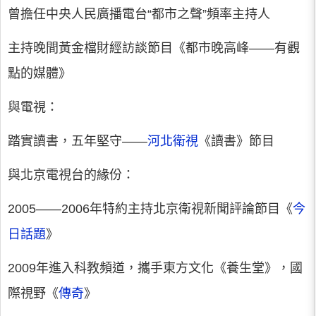
曾擔任中央人民廣播電台“都市之聲”頻率主持人
主持晚間黃金檔財經訪談節目《都市晚高峰——有觀
點的媒體》
與電視：
踏實讀書，五年堅守——
河北衛視
《讀書》節目
與北京電視台的緣份：
2005——2006年特約主持北京衛視新聞評論節目《
今
日話題
》
2009年進入科教頻道，攜手東方文化《養生堂》，國
際視野《
傳奇
》