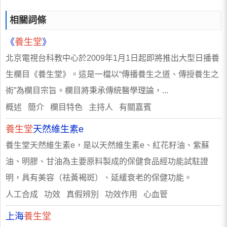
相關詞條
《
養生堂
》
北京電視台科教中心於2009年1月1日起即將推出大型日播養
生欄目《養生堂》。這是一檔以“傳播養生之道、傳授養生之
術”為欄目宗旨。欄目將秉承傳統醫學理論，...
概述 簡介 欄目特色 主持人 有關嘉賓
養生堂
天然維生素e
養生堂天然維生素e，是以天然維生素e、紅花籽油、紫蘇
油、明膠、甘油為主要原料製成的保健食品經功能試駐證
明，具有美容（祛黃褐斑）、延緩衰老的保健功能。
人工合成 功效 真假辨別 功效作用 心血管
上海
養生堂