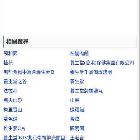
相關搜尋
頤和園
左鏇肉鹼
桂花
養生堂(香港)保健集團有限公司
哪些食物中富含維生素Ｂ
養生堂千島湖玫瑰園
養生堂之谷
養生堂
法拉利
養生堂牌龜鱉丸
農夫山泉
山藥
梅里雪山
暹羅貓
雙色球
曹煒
維生素C片
圓明園
養生堂[BTV北京衛視健康節目]
王老吉