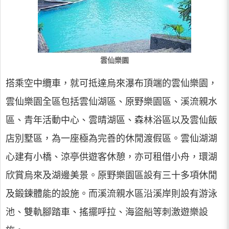
雲仙樂園
搭乘空中纜車，就可抵達烏來瀑布頂端的雲仙樂園，
雲仙樂園全區包括雲仙湖區、原野樂園區、溪流親水
區、青年活動中心、雲晴湖區、森林浴區以及雲仙飯
店別墅區，為一座極為完善的休閒渡假區。雲仙湖湖
心建有小橋、涼亭供遊客休憩，亦可租借小舟，環湖
欣賞烏來及湖邊美景。原野樂園區設有三十多項休閒
及鍛鍊體能的設施。而溪流親水區沿溪岸則設有游泳
池、雙軌腳踏車、搖擺呼拉、海盜船等刺激遊樂設