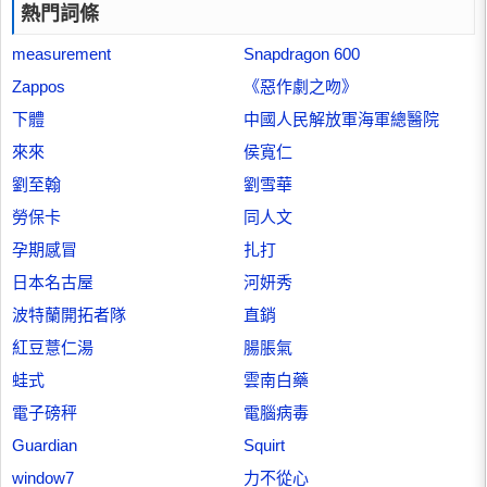
熱門詞條
measurement
Snapdragon 600
Zappos
《惡作劇之吻》
下體
中國人民解放軍海軍總醫院
來來
侯寬仁
劉至翰
劉雪華
勞保卡
同人文
孕期感冒
扎打
日本名古屋
河妍秀
波特蘭開拓者隊
直銷
紅豆薏仁湯
腸脹氣
蛙式
雲南白藥
電子磅秤
電腦病毒
Guardian
Squirt
window7
力不從心