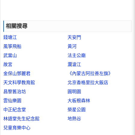
相關搜尋
錢塘江
天安門
風箏飛船
黃河
武當山
法主公廟
故宮
瀾滄江
金保山鄧麗君
《內蒙古阿拉善左旗》
天文科學教育館
北京香格里拉大飯店
昌黎舊治坊
圓明園
雲仙樂園
大板根森林
中正紀念堂
榮星公園
林語堂先生紀念館
地熱谷
兒童育樂中心