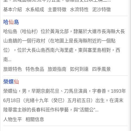
基本介紹 水系組成 主要特徵 水流特性 泥沙特徵
哈
仙
島
哈仙島（哈仙村）位於黃海北部，隸屬於大連市長海縣大長
山島鎮的一個行政村（在地圖上是長海縣附近的一個點
位），位於大長山島西南六海里處，東與塞里島相對，西
南...
旅遊特色 特色食品 旅遊指南 如何到達 四季風景
榮蝶
仙
榮蝶仙，男，早期京劇花旦、刀馬旦演員，字春善。1893年
6月18日（光緒十九年（癸巳）五月初五日）出生。在清末
陸華雲主辦的長春科班作科學藝，與“活關公”...
人物生平 相關信息