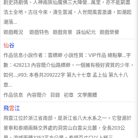
創史詩劇情、人神兩族仙魔佛三大陣營...萬里，亦不能窮盡
浩土全地。古往今來，濤生雲滅，人世間風雲激盪，如潮起
潮落...
遊戲概況 遊戲特色 遊戲背景 誅仙紀元 遊戲榮譽
仙
谷
作品信息小說作者：雲縹緲 小說性質：VIP作品 總點擊...字
數：428213 內容簡介仙路縹緲，一個擁有極好資質的少年，
如何...;#93; 本卷共209222字 第九十七章 孟上仙 第九十八
章...
作品信息 內容簡介 目錄 初章 文學團體
飛
雲
江
飛雲江位於浙江省南部，是浙江省八大水系之一。它發源於
景寧和泰順兩縣交界處的洞宮山白雲尖北麓，全長203公
里，流域面積3252平方公里。泰順百丈口以上稱三...