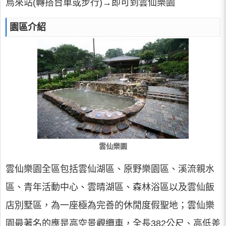
烏來站(轉搭台車或步行)→即可到雲仙樂園
園區介紹
雲仙樂園
雲仙樂園全區包括雲仙湖區、原野樂園區、溪流親水
區、青年活動中心、雲晴湖區、森林浴區以及雲仙飯
店別墅區，為一座極為完善的休閒度假聖地；雲仙樂
園最著名的應是高空景觀纜車，全長382公尺、高低差