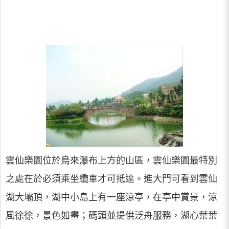
雲仙樂園位於烏來瀑布上方的山區，雲仙樂園最特別
之處在於必須乘坐纜車才可抵達。進大門可看到雲仙
湖大壩頂，湖中小島上有一座涼亭，在亭中賞景，涼
風徐徐，景色如畫；碼頭並提供泛舟服務，湖心葉葉