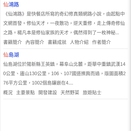
仙
鴻路
《仙鴻路》是快餐店所寫的奇幻修真類網路小說，由起點中
文網首發。修仙天才，一夜散功，逆天重修，走上傳奇修仙
之路。楊凡本是修仙家族的天才，偶然得到了一枚神秘...
書籍簡介 內容簡介 書籍成就 人物介紹 作者簡介
仙
島湖
仙島湖位於陽新縣王英鎮，幕阜山北麓，距華中重鎮武漢14
0公里、廬山130公里，106、107國道擦肩而過，版圖面積2
76平方公里，1002個島鑲嵌在4....
概況 主要景點 開發建設 天然野菜 旅遊貼士