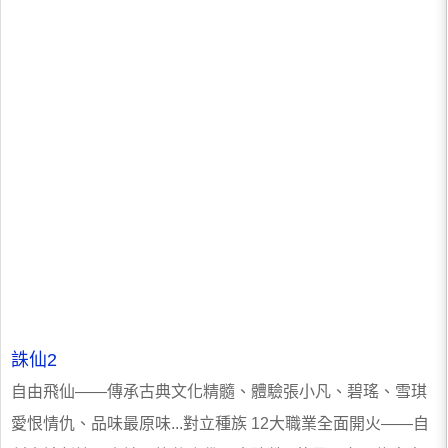
誅仙2
自由飛仙——傳承古典文化精髓、體驗張小凡、碧瑤、雪琪
愛恨情仇、品味最原味...對立種族 12大職業全面開火——自