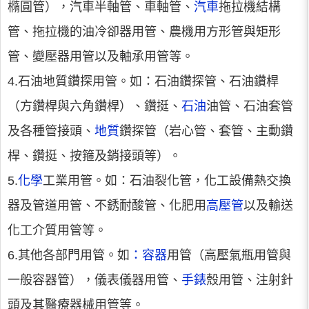
橢圓管），汽車半軸管、車軸管、
汽車
拖拉機結構
管、拖拉機的油冷卻器用管、農機用方形管與矩形
管、變壓器用管以及軸承用管等。
4.石油地質鑽探用管。如：石油鑽探管、石油鑽桿
（方鑽桿與六角鑽桿）、鑽挺、
石油
油管、石油套管
及各種管接頭、
地質
鑽探管（岩心管、套管、主動鑽
桿、鑽挺、按箍及銷接頭等）。
5.
化學
工業用管。如：石油裂化管，化工設備熱交換
器及管道用管、不銹耐酸管、化肥用
高壓管
以及輸送
化工介質用管等。
6.其他各部門用管。如
：容器
用管（高壓氣瓶用管與
一般容器管），儀表儀器用管、
手錶
殼用管、注射針
頭及其醫療器械用管等。