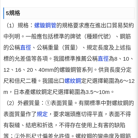
5規格
（1）規格：
螺鏇鋼管
的規格要求應在進出口貿易契約
中列明。一般應包括標準的牌號（種類代號）、鋼筋
的公稱
直徑
、公稱重量（質量）、規定長度及上述指
標的允差值等各項。我國標準推薦公稱
直徑
為8、10、
12、16、20、40mm的螺鏇鋼管系列。供貨長度分定
尺和倍尺二種。我國出口
螺紋鋼
定尺選擇範圍為6～12
m，日本產螺紋鋼定尺選擇範圍為3.5～10m。
（2）外觀質量：①表面質量。有關標準中對螺紋鋼的
表面質量作了
規定
，要求端頭應切得平直，表面不得
有裂縫、結疤和折迭，不得存在使用上有害的缺陷
等；②外形尺寸偏差允許值。螺紋鋼的彎曲度及鋼筋