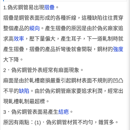
1.偽劣鋼管易出現
摺疊
。
摺疊是鋼管表面形成的各種折線，這種缺陷往往貫穿
整個產品的
縱向
。產生摺疊的原因是由於偽劣廠家追
求高
效率
，壓下量偏大，產生耳子，下一道軋制時就
產生摺疊，摺疊的產品折彎後就會開裂，鋼材的
強度
大下降。
2．偽劣鋼管外表經常有麻面現象。
麻面是由於軋槽磨損嚴重引起鋼材表面不規則的凹凸
不平的
缺陷
。由於偽劣鋼管廠家要追求利潤，經常出
現軋槽軋制最超標。
3．偽劣鋼管表面易產生
結疤
。
原因有兩點：(1)．偽劣鋼管材質不均勻，雜質多。