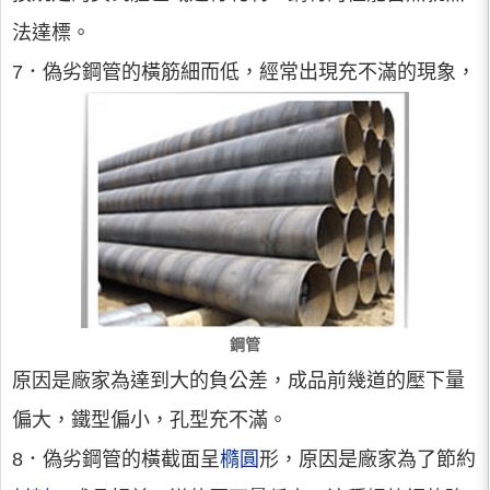
法達標。
7．偽劣鋼管的橫筋細而低，經常出現充不滿的現象，
鋼管
原因是廠家為達到大的負公差，成品前幾道的壓下量
偏大，鐵型偏小，孔型充不滿。
8．偽劣鋼管的橫截面呈
橢圓
形，原因是廠家為了節約