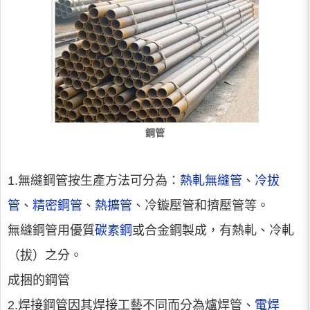
鋼管
1.無縫鋼管按生產方法可分為：
熱軋無縫管
、
冷拔
管
、
精密鋼管
、
熱擴管
、冷鏇壓管和擠壓管等。
無縫鋼管用優質
碳素鋼
或合金鋼製成，有熱軋、冷軋
（拔）之分。
成捆的鋼管
2.焊接鋼管因其焊接工藝不同而分為爐焊管、
電焊