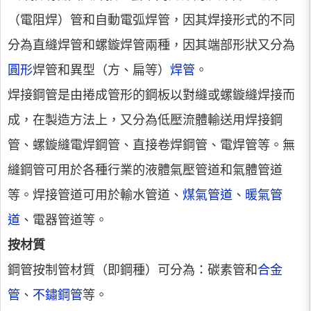
（電阻焊）管和自動電弧焊管，因其焊接形式的不同
分為直縫焊管和螺鏇焊管兩種，因其端部形狀又分為
圓形
焊管和異型（方、扁等）
焊管
。
焊接鋼管是由捲成管形的鋼板以對縫或螺鏇縫焊接而
成，在製造方法上，又分為低壓流體輸送用焊接鋼
管、螺鏇縫電焊鋼管、直接卷焊鋼管、電焊管等。無
縫鋼管可用於各種行業的液體氣壓管道和氣體管道
等。焊接管道可用於輸水管道、
煤氣管道
、
暖氣管
道
、電器管道等。
按材質
鋼管按制管材質（即鋼種）可分為：碳素管和
合金
管
、
不鏽鋼管
等。