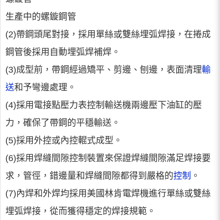
生產中的螺鏇鋼管
(2)帶鋼頭尾對接，採用單絲或雙絲埋弧焊接，在捲成
鋼管後採用自動埋弧焊補焊。
(3)成型前，帶鋼經過矯平、剪邊、刨邊，表面清理
輸
送
和予彎邊處理。
(4)採用電接點壓力表控制輸送機兩邊壓下油缸的壓
力，確保了帶鋼的平穩輸送。
(5)採用外控或內控輥式成型。
(6)採用焊縫間隙控制裝置來保證焊縫間隙滿足焊接要
求，管徑，錯邊量和焊縫間隙都得到嚴格的
控制
。
(7)內焊和外焊均採用美國林肯電焊機進行單絲或雙絲
埋弧焊接，從而獲得穩定的焊接規範。