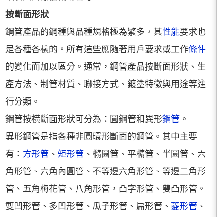
按斷面形狀
鋼管產品的鋼種與品種規格極為繁多，其
性能
要求也
是各種各樣的。所有這些應隨著用戶要求或工作
條件
的變化而加以區分。通常，鋼管產品按斷面形狀、生
產方法、制管材質、聯接方式、鍍塗特徵與用途等進
行分類。
鋼管按橫斷面形狀可分為：圓鋼管和異形
鋼管
。
異形鋼管是指各種非圓環形斷面的鋼管。其中主要
有：
方形管
、
矩形管
、橢圓管、平橢管、半圓管、六
角形管、六角內圓管、不等邊六角形管、等邊三角形
管、五角梅花管、八角形管，凸字形管、雙凸形管。
雙凹形管、多凹形管、瓜子形管、扁形管、
菱形管
、