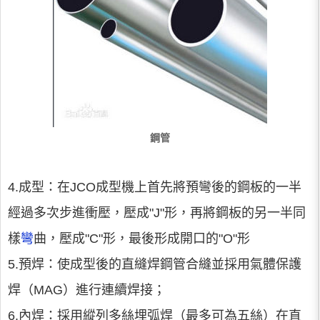
鋼管
4.成型：在JCO成型機上首先將預彎後的鋼板的一半
經過多次步進衝壓，壓成"J"形，再將鋼板的另一半同
樣
彎
曲，壓成"C"形，最後形成開口的"O"形
5.預焊：使成型後的直縫焊鋼管合縫並採用氣體保護
焊（MAG）進行連續焊接；
6.內焊：採用縱列多絲埋弧焊（最多可為五絲）在直