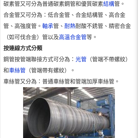
碳素管又可分為普通碳素鋼管和優質碳素
結構
管。
合金管又可分為：低合金管、合金結構管、高合金
管、高強度管。
軸承
管、
耐熱
耐酸不銹管、精密合金
（如可伐合金）管以及
高溫合金管
等。
按連線方式分類
鋼管按管端聯接方式可分為：
光管
（管端不帶螺紋）
和
車絲管
（管端帶有螺紋）。
車絲管又分為：普通車絲管和管端加厚車絲管。