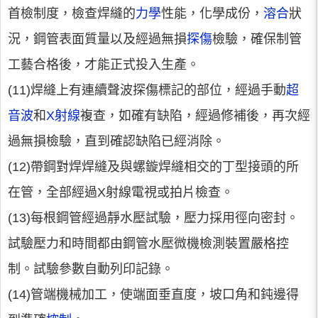
首檢制度，檢查焊縫的
力學
性能，化學成份，
溶合
狀
況，鋼管表面質量以及經過無損
探傷
檢驗，確保制管
工藝合格後，才能正式投入生產。
(11)焊縫上有連續聲波探傷標記的部位，經過手動
超
音波
和
X射線
複查，如確有缺陷，經過修補後，再次經
過無損檢驗，直到確認缺陷已經消除。
(12)帶鋼對焊焊縫及與螺鏇焊縫相交的丁型接頭的所
在管，全部經過X射線電視或拍片檢查。
(13)每根鋼管經過靜水壓試驗，壓力採用徑向密封。
試驗壓力和時間都由鋼管水壓微機檢測裝置嚴格控
制。試驗參數自動列印記錄。
(14)管端機械加工，使端面垂直度，坡口角和鈍邊得