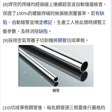
(8)焊完的焊縫均經過線上連續超音波自動傷儀檢查，
保證了100%的螺鏇焊縫的無損檢測覆蓋率。若有
缺
陷
，自動報警並噴塗
標記
，生產工人依此隨時調整工
藝參數，及時消除
缺陷
。
(9)採用空氣等離子切割機將
鋼管
切成單根。
鋼管
(10)切成單根鋼管後，每批鋼管頭三根要進行嚴格的