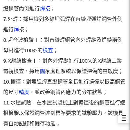
縫鋼管內側進行
焊接
；
7.外焊：採用縱列多絲埋弧焊在直縫埋弧焊鋼管外側
進行
焊
接；
8.超音波檢驗Ⅰ：對直縫焊鋼管內外焊縫及焊縫兩側
母材進行100%的
檢查
；
9.X射線檢查Ⅰ：對內外焊縫進行100%的X射線工業
電視檢查，採用
圖
象處理系統以保證探傷的靈敏度；
10.擴徑：對埋弧焊直縫鋼管全長進行擴徑以提高鋼管
的尺寸
精度
，並改善鋼管內應力的分布狀態；
11.水壓試驗：在水壓試驗機上對擴徑後的鋼管進行逐
根檢驗以保證鋼管達到標準要求的試驗壓力，該機具
Ξ
有自動記錄和儲存功能；