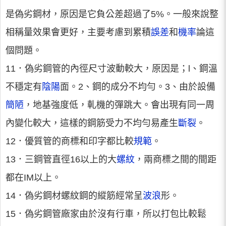
是偽劣鋼材，原因是它負公差超過了5%。一般來說整
相稱量效果會更好，主要考慮到累積
誤差
和
機率
論這
個問題。
11．偽劣鋼管的內徑尺寸波動較大，原因是；l、鋼溫
不穩定有
陰陽
面。2、鋼的成分不均勻。3、由於設備
簡陋
，地基強度低，軋機的彈跳大。會出現有同一周
內變化較大，這樣的鋼筋受力不均勻易產生
斷裂
。
12．優質管的商標和印字都比較
規範
。
13．三鋼管直徑16以上的大
螺紋
，兩商標之間的間距
都在IM以上。
14．偽劣鋼材螺紋鋼的縱筋經常呈
波浪
形。
15．偽劣鋼管廠家由於沒有行車，所以打包比較鬆