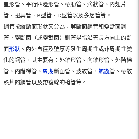
星形管、平行四邊形管、帶肋管、滴狀管、內翅片
管、扭異管、B型管、D型管以及多層管等。
鋼管按縱斷面形狀又分為：等斷面鋼管和變斷面鋼
管。變斷面（或變截面）鋼管是指沿管長方向上的斷
面
形狀
、內外直徑及壁厚等發生周期性或非周期性變
化的鋼管。其主要有：外錐形管、內錐形管、外階梯
管、內階梯管、
周期
斷面管、波紋管、
螺鏇
管、帶散
熱片的鋼管以及帶複線的槍管等。