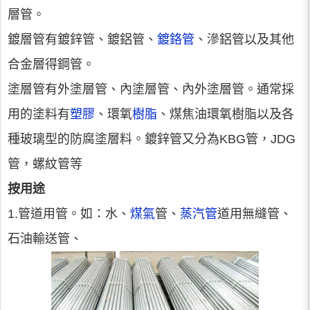
層管。
鍍層管有鍍鋅管、鍍鋁管、
鍍鉻管
、滲鋁管以及其他
合金層得鋼管。
塗層管有外塗層管、內塗層管、內外塗層管。通常採
用的塗料有
塑膠
、環氧
樹脂
、煤焦油環氧樹脂以及各
種玻璃型的防腐塗層料。鍍鋅管又分為KBG管，JDG
管，螺紋管等
按用途
1.管道用管。如：水、
煤氣
管、
蒸汽管
道用無縫管、
石油輸送管、