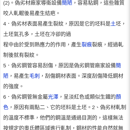
(2)。偽劣材廠家導衛設備
簡陋
，容易粘鋼，這些雜質
咬人軋輥後易產生結疤。
4．偽劣材表面易產生裂紋，原因是它的坯料是
土
坯，
土坯氣孔多，土坯在冷卻的過
程中由於受到熱應力的作用，產生
裂痕
裂痕，經過軋
制後就有裂紋。
5．偽劣鋼管容易刮傷，原因是偽劣鋼管廠家設備
簡
陋
，易產生
毛刺
，刮傷鋼材表面。深度刮傷降低鋼材
的強度。
6．偽劣鋼管無金屬
光澤
，呈淡紅色或類似生鐵的
顏
色
，原因有兩點二、它的坯料是土坯。2、偽劣材軋制
的溫度不標準，他們的鋼溫是通過目測的，這樣無法
按規定的奧氏體區域進行軋制，鋼材的性能自然就無