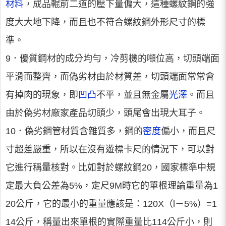
材料
，成品輥前二道的壓下量偏大，這種螺紋鋼的強
度大大地下降，而且也不符合螺紋鋼外形尺寸的標
準。
9．優質鋼材的成分均勻，冷剪機的噸位高，切頭端面
平滑而整齊，而偽劣材由於材質差，切頭端面常常會
有掉肉的現象，即
凹凸
不平，並且無金屬
光澤
。而且
由於偽劣材廠家產品切頭少，頭尾會出現大耳子。
10．偽劣鋼管材質含雜質多，鋼的
密度
偏小，而且尺
寸超差嚴重，所以在沒有遊標卡尺的情況下，可以對
它進行稱量核對。比如對於螺紋鋼20，國家標準中規
定最大負公差為5%，定尺9M時它的單根理論重量為1
20公斤，它的最小的重量應該是：120X（l－5%）=1
14公斤，稱量出來單根的實際重量比114公斤小，則