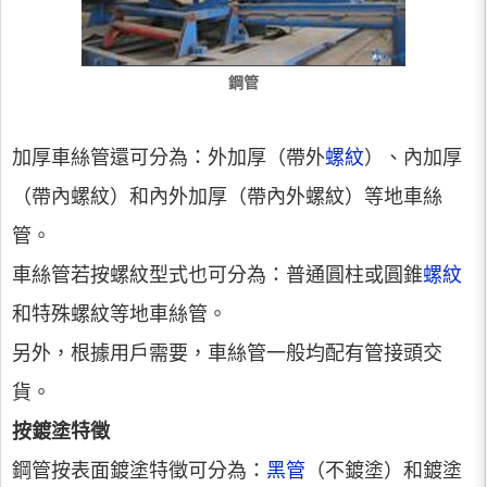
鋼管
加厚車絲管還可分為：外加厚（帶外
螺紋
）、內加厚
（帶內螺紋）和內外加厚（帶內外螺紋）等地車絲
管。
車絲管若按螺紋型式也可分為：普通圓柱或圓錐
螺紋
和特殊螺紋等地車絲管。
另外，根據用戶需要，車絲管一般均配有管接頭交
貨。
按鍍塗特徵
鋼管按表面鍍塗特徵可分為：
黑管
（不鍍塗）和鍍塗