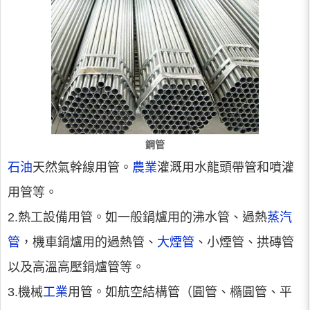
鋼管
石油
天然氣幹線用管。
農業
灌溉用水龍頭帶管和噴灌
用管等。
2.熱工設備用管。如一般鍋爐用的沸水管、過熱
蒸汽
管
，機車鍋爐用的過熱管、
大煙管
、小煙管、拱磚管
以及高溫高壓鍋爐管等。
3.機械
工業
用管。如航空結構管（圓管、橢圓管、平