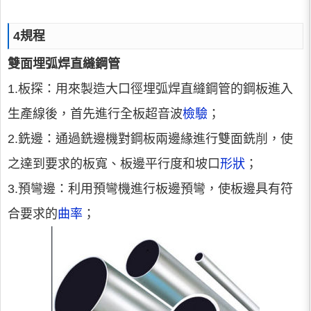
4規程
雙面埋弧焊直縫鋼管
1.板探：用來製造大口徑埋弧焊直縫鋼管的鋼板進入
生產線後，首先進行全板超音波
檢驗
；
2.銑邊：通過銑邊機對鋼板兩邊緣進行雙面銑削，使
之達到要求的板寬、板邊平行度和坡口
形狀
；
3.預彎邊：利用預彎機進行板邊預彎，使板邊具有符
合要求的
曲率
；