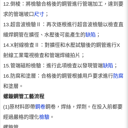
12.倒棱：將檢驗合格後的鋼管進行管端加工，達到要
求的管端坡口
尺寸
；
13.超音波檢驗Ⅱ：再次逐根進行超音波檢驗以檢查直
縫焊鋼管在擴徑、水壓後可能產生的
缺陷
；
14.X射線檢查Ⅱ：對擴徑和水壓試驗後的鋼管進行X
射線工業電視檢查和管端焊縫拍片；
15.管端磁粉檢驗：進行此項檢查以發現管端
缺陷
；
16.防腐和塗層：合格後的鋼管根據用戶要求進行
防腐
和塗層。
螺鏇鋼管工藝流程
(1)原材料即帶
鋼卷
鋼卷，焊絲，焊劑。在投入前都要
經過嚴格的理化
檢驗
。
螺鏇管