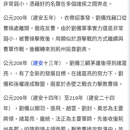
非常弱小，憑藉好的名聲在多個諸侯之間奔走。
公元200年（建安五年），衣帶詔事發，劉備找藉口從
曹操處離開，徹底反曹。由於劉備軍事實力還是非常
弱小，被曹操擊敗後，用類似於游擊戰的方式繼續與
曹軍作戰。後輾轉來到荊州投靠劉表。
公元208年（
建安
十三年），劉備三顧茅廬後得到諸葛
亮，，有了全新的發展目標。在諸葛亮的努力下，劉
備和孫權達成聯盟，兩家於赤壁之戰合力擊敗曹操。
公元209年（建安十四年）至219年（建安二十四
年），劉備以關羽、張飛、趙雲、劉封、黃忠為主要
將領，諸葛亮、龐統、法正為主要軍師，先後收復荊
州各郡、迫降劉璋占領西蜀、擊敗曹操攻取漢中，並