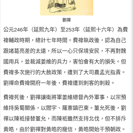
劉禪
公元246年（延熙九年）至253年（延熙十六年）為費
禕輔政時期，總計七年時間。費禕執政後，認為自己
跟諸葛亮差的太遠，所以一心只保境安民，不再對魏
國用兵，並裁減姜維的兵力，害怕會有大的損失。但
費禕多次施行的大赦政策，遭到了大司農孟光指責。
劉禪命費禕開府一年後，費禕遭到刺客的刺殺。
費禕死後，劉禪讓衛將軍姜維總督內外軍事，以宗預
維持吳蜀關係，以閻宇、羅憲鎮巴東。董允死後，劉
禪以陳祗接替董允，而陳祗雖然支持北伐，但不排斥
黃皓，由於劉禪對黃皓的寵信，黃皓開始干預朝政。