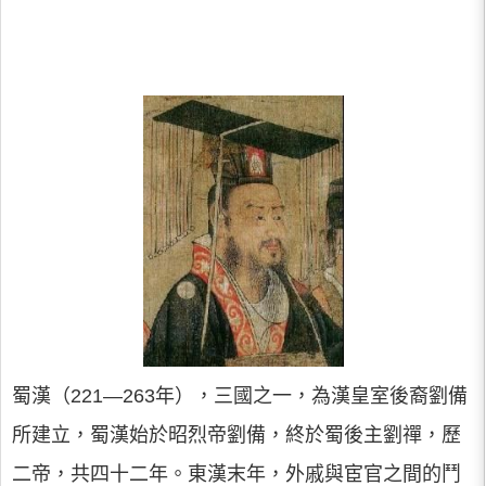
蜀漢（221—263年），三國之一，為漢皇室後裔劉備
所建立，蜀漢始於昭烈帝劉備，終於蜀後主劉禪，歷
二帝，共四十二年。東漢末年，外戚與宦官之間的鬥