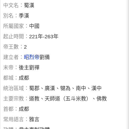
中文名：
蜀漢
別名：
季漢
所屬國家：
中國
起止時間：
221年-263年
帝王數：
2
建立者：
昭烈帝
劉備
末帝：
後主劉禪
都城：
成都
統治區域：
蜀郡、廣漢、犍為、南中、漢中
主要宗教：
道教、天師道（五斗米教）、佛教
首都：
成都
常用語言：
雅言