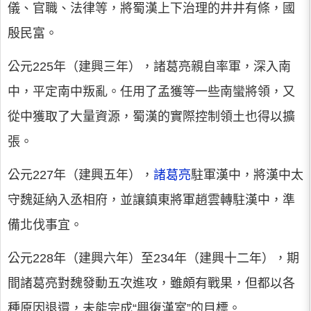
儀、官職、法律等，將蜀漢上下治理的井井有條，國
殷民富。
公元225年（建興三年），諸葛亮親自率軍，深入南
中，平定南中叛亂。任用了孟獲等一些南蠻將領，又
從中獲取了大量資源，蜀漢的實際控制領土也得以擴
張。
公元227年（建興五年），
諸葛亮
駐軍漢中，將漢中太
守魏延納入丞相府，並讓鎮東將軍趙雲轉駐漢中，準
備北伐事宜。
公元228年（建興六年）至234年（建興十二年），期
間諸葛亮對魏發動五次進攻，雖頗有戰果，但都以各
種原因退還，未能完成“興復漢室”的目標。