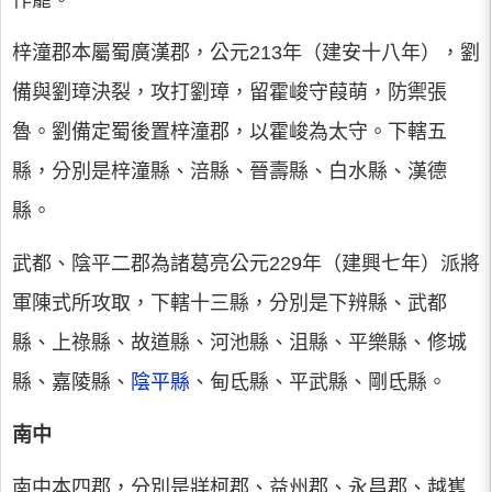
作罷。
梓潼郡本屬蜀廣漢郡，公元213年（建安十八年），劉
備與劉璋決裂，攻打劉璋，留霍峻守葭萌，防禦張
魯。劉備定蜀後置梓潼郡，以霍峻為太守。下轄五
縣，分別是梓潼縣、涪縣、晉壽縣、白水縣、漢德
縣。
武都、陰平二郡為諸葛亮公元229年（建興七年）派將
軍陳式所攻取，下轄十三縣，分別是下辨縣、武都
縣、上祿縣、故道縣、河池縣、沮縣、平樂縣、修城
縣、嘉陵縣、
陰平縣
、甸氐縣、平武縣、剛氐縣。
南中
南中本四郡，分別是牂柯郡、益州郡、永昌郡、越嶲