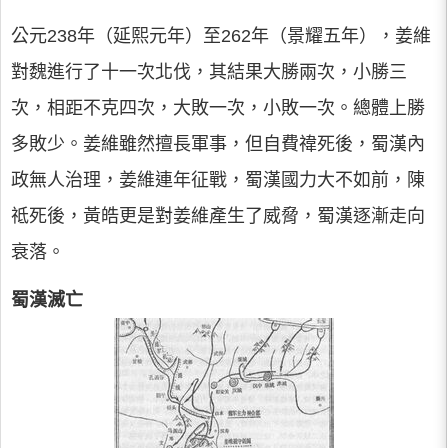
公元238年（延熙元年）至262年（景耀五年），姜維
對魏進行了十一次北伐，其結果大勝兩次，小勝三
次，相距不克四次，大敗一次，小敗一次。總體上勝
多敗少。姜維雖然擅長軍事，但自費禕死後，蜀漢內
政無人治理，姜維連年征戰，蜀漢國力大不如前，陳
祗死後，黃皓更是對姜維產生了威脅，蜀漢逐漸走向
衰落。
蜀漢滅亡