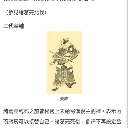
（參見諸葛亮北伐）
三代宰輔
姜維
諸葛亮臨死之前曾秘密上表給蜀漢後主劉禪，表示蔣
琬蔣琬可以接替自己。諸葛亮死後，劉禪不再設定丞