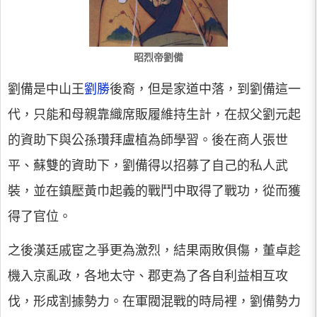
昭烈帝劉備
劉備是中山王
劉勝
後裔，但是家道中落，到劉備這一
代，只能和母親靠織席販履維持生計，在叔父劉元起
的資助下與公孫瓚拜盧植為師學習。後在商人張世
平、蘇雙的資助下，劉備得以招募了自己的私人武
裝，並在鎮壓黃巾起義的戰鬥中取得了戰功，從而獲
得了官位。
之後漢廷戚宦之爭更為激烈，結果兩敗俱傷，董卓趁
機入京亂政，各地太守、郡吏為了各自利益相互攻
伐，形成割據勢力。在軍閥混戰的時局裡，劉備勢力