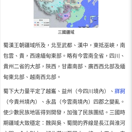
三國疆域
蜀漢王朝疆域所及，北至武都、漢中，東抵巫峽，南
包雲、貴，西達緬甸東部。略有今雲南全省，四川、
貴州二省的大部，陝西，甘肅南部、廣西西北部及緬
甸東北部、越南西北部。
蜀下大力量平定了越巂、益州（今四川境內）、
牂牁
（今貴州境內）、永昌（今雲南境內）四郡之變亂。
使少數民族地區得到開發，加強了民族團結。三國時
期疆域大致穩定：魏與吳、蜀間的界線是長江與淮河