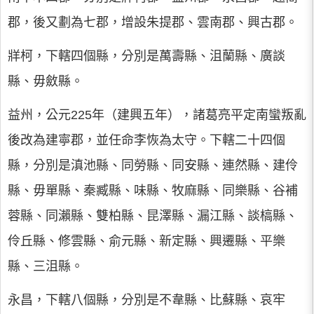
郡，後又劃為七郡，增設朱提郡、雲南郡、興古郡。
牂柯，下轄四個縣，分別是萬壽縣、沮蘭縣、廣談
縣、毋斂縣。
益州，公元225年（建興五年），諸葛亮平定南蠻叛亂
後改為建寧郡，並任命李恢為太守。下轄二十四個
縣，分別是滇池縣、同勞縣、同安縣、連然縣、建伶
縣、毋單縣、秦臧縣、味縣、牧麻縣、同樂縣、谷補
蓉縣、同瀨縣、雙柏縣、昆澤縣、漏江縣、談槁縣、
伶丘縣、修雲縣、俞元縣、新定縣、興遷縣、平樂
縣、三沮縣。
永昌，下轄八個縣，分別是不韋縣、比蘇縣、哀牢