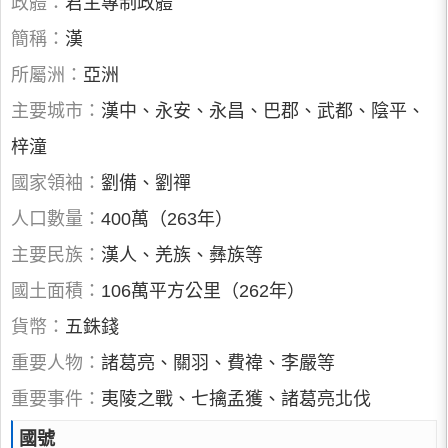
政體：
君主專制政體
簡稱：
漢
所屬洲：
亞洲
主要城市：
漢中、永安、永昌、巴郡、武都、陰平、
梓潼
國家領袖：
劉備、劉禪
人口數量：
400萬（263年）
主要民族：
漢人、羌族、彝族等
國土面積：
106萬平方公里（262年）
貨幣：
五銖錢
重要人物：
諸葛亮、關羽、費禕、李嚴等
重要事件：
夷陵之戰、七擒孟獲、諸葛亮北伐
國號