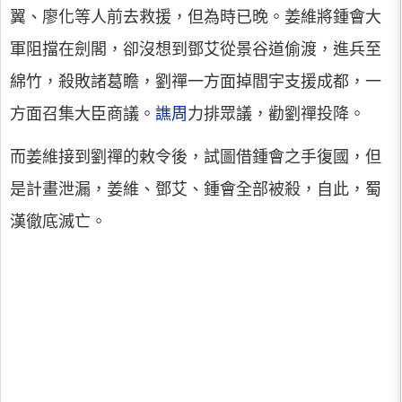
翼、廖化等人前去救援，但為時已晚。姜維將鍾會大
軍阻擋在劍閣，卻沒想到鄧艾從景谷道偷渡，進兵至
綿竹，殺敗諸葛瞻，劉禪一方面掉閻宇支援成都，一
方面召集大臣商議。
譙周
力排眾議，勸劉禪投降。
而姜維接到劉禪的敕令後，試圖借鍾會之手復國，但
是計畫泄漏，姜維、鄧艾、鍾會全部被殺，自此，蜀
漢徹底滅亡。