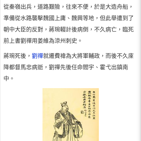
從秦嶺出兵，道路艱險，往來不便，於是大造舟船，
準備從水路襲擊魏國上庸、魏興等地，但此舉遭到了
朝中大臣的反對，蔣琬輟計後病倒，不久病亡，臨死
前上書劉禪用姜維為涼州刺史。
蔣琬死後，
劉禪
就遷費禕為大將軍輔政，而後不久庲
降都督馬忠病逝，劉禪先後任命閻宇、霍弋出鎮南
中。