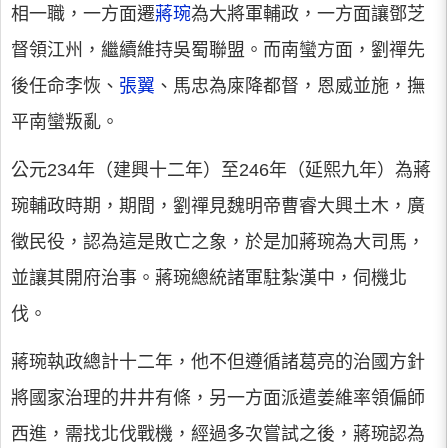
相一職，一方面遷
蔣琬
為大將軍輔政，一方面讓鄧芝
督領江州，繼續維持吳蜀聯盟。而南蠻方面，劉禪先
後任命李恢、
張翼
、馬忠為庲降都督，恩威並施，撫
平南蠻叛亂。
公元234年（建興十二年）至246年（延熙九年）為蔣
琬輔政時期，期間，劉禪見魏明帝曹睿大興土木，廣
徵民役，認為這是敗亡之象，於是加蔣琬為大司馬，
並讓其開府治事。蔣琬總統諸軍駐紮漢中，伺機北
伐。
蔣琬執政總計十二年，他不但遵循諸葛亮的治國方針
將國家治理的井井有條，另一方面派遣姜維率領偏師
西進，需找北伐戰機，經過多次嘗試之後，蔣琬認為