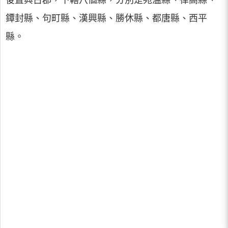
後置興古郡，下轄八個縣，分別是宛溫縣、律高縣、
鐔封縣、句町縣、漢興縣、勝休縣、都唐縣、西平
縣。