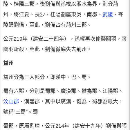
陵、桂陽三郡，後劉備與孫權以湘水為界，劃分荊
州，將江夏、長沙、桂陽劃屬東吳，南郡、
武陵
、零
陵歸劉備，至此，劉備占有荊州三郡。
公元219年（建安二十四年），孫權再次偷襲關羽，將
關羽斬殺，至此，劉備徹底失去荊州。
益州
益州分為三大部分，即漢中、巴、蜀。
蜀有六郡，分別是蜀郡、廣漢郡、犍為郡、江陽郡、
汶山郡
、漢嘉郡，其中以廣漢、犍為、蜀郡為最大，
號稱“三蜀”。蜀
蜀郡，原屬劉璋，公元214年（建安十九年）劉備與張