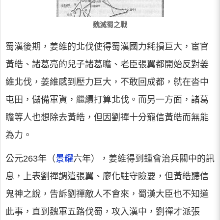
魏滅蜀之戰
蜀漢後期，姜維的北伐使得蜀漢國力耗損巨大，宦官
黃皓、諸葛亮的兒子諸葛瞻、老臣張翼都開始反對姜
維北伐，姜維感到壓力巨大，不敢回成都，就在沓中
屯田，儲備軍資，繼續打算北伐。而另一方面，諸葛
瞻等人也想除去黃皓，但因劉禪十分寵信黃皓而無能
為力。
公元263年（
景耀
六年），姜維得到鍾會治兵關中的訊
息，上表劉禪調遣張翼、廖化駐守險要，但黃皓聽信
鬼神之說，告訴劉禪敵人不會來，蜀漢大臣也不知道
此事，直到魏軍五路伐蜀，攻入漢中，劉禪才派張