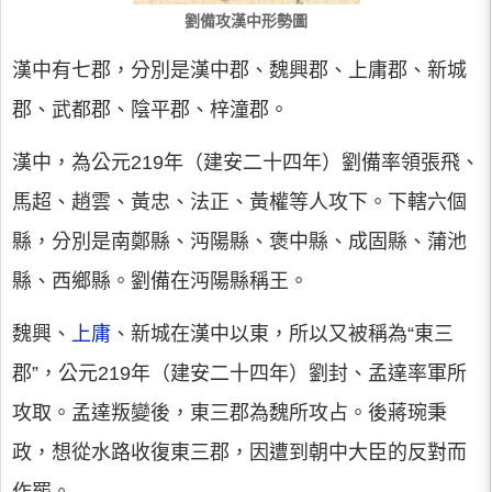
劉備攻漢中形勢圖
漢中有七郡，分別是漢中郡、魏興郡、上庸郡、新城
郡、武都郡、陰平郡、梓潼郡。
漢中，為公元219年（建安二十四年）劉備率領張飛、
馬超、趙雲、黃忠、法正、黃權等人攻下。下轄六個
縣，分別是南鄭縣、沔陽縣、褒中縣、成固縣、蒲池
縣、西鄉縣。劉備在沔陽縣稱王。
魏興、
上庸
、新城在漢中以東，所以又被稱為“東三
郡”，公元219年（建安二十四年）劉封、孟達率軍所
攻取。孟達叛變後，東三郡為魏所攻占。後蔣琬秉
政，想從水路收復東三郡，因遭到朝中大臣的反對而