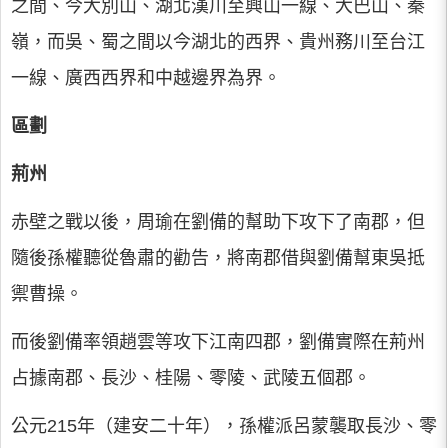
之間、今大別山、湖北漢川至興山一線、大巴山、秦
嶺，而吳、蜀之間以今湖北的西界、貴州務川至台江
一線、廣西西界和中越邊界為界。
區劃
荊州
赤壁之戰以後，周瑜在劉備的幫助下攻下了南郡，但
隨後孫權聽從魯肅的勸告，將南郡借與劉備幫東吳抵
禦曹操。
而後劉備率領趙雲等攻下江南四郡，劉備實際在荊州
占據南郡、長沙、桂陽、零陵、武陵五個郡。
公元215年（建安二十年），孫權派呂蒙襲取長沙、零