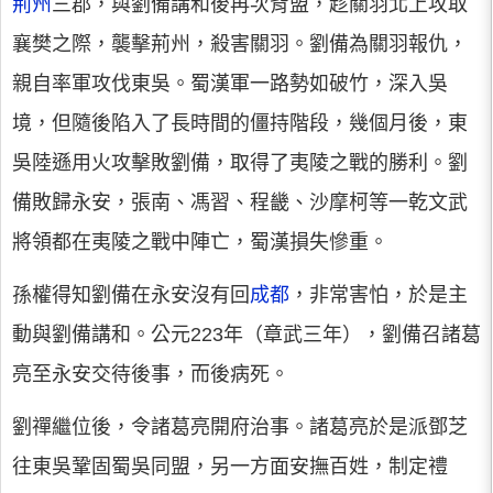
荊州
三郡，與劉備講和後再次背盟，趁關羽北上攻取
襄樊之際，襲擊荊州，殺害關羽。劉備為關羽報仇，
親自率軍攻伐東吳。蜀漢軍一路勢如破竹，深入吳
境，但隨後陷入了長時間的僵持階段，幾個月後，東
吳陸遜用火攻擊敗劉備，取得了夷陵之戰的勝利。劉
備敗歸永安，張南、馮習、程畿、沙摩柯等一乾文武
將領都在夷陵之戰中陣亡，蜀漢損失慘重。
孫權得知劉備在永安沒有回
成都
，非常害怕，於是主
動與劉備講和。公元223年（章武三年），劉備召諸葛
亮至永安交待後事，而後病死。
劉禪繼位後，令諸葛亮開府治事。諸葛亮於是派鄧芝
往東吳鞏固蜀吳同盟，另一方面安撫百姓，制定禮