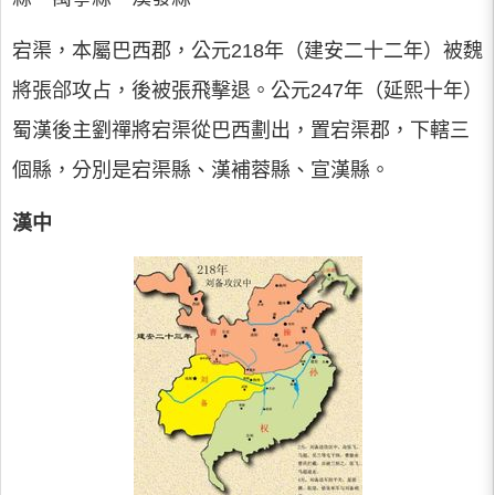
宕渠，本屬巴西郡，公元218年（建安二十二年）被魏
將張郃攻占，後被張飛擊退。公元247年（延熙十年）
蜀漢後主劉禪將宕渠從巴西劃出，置宕渠郡，下轄三
個縣，分別是宕渠縣、漢補蓉縣、宣漢縣。
漢中