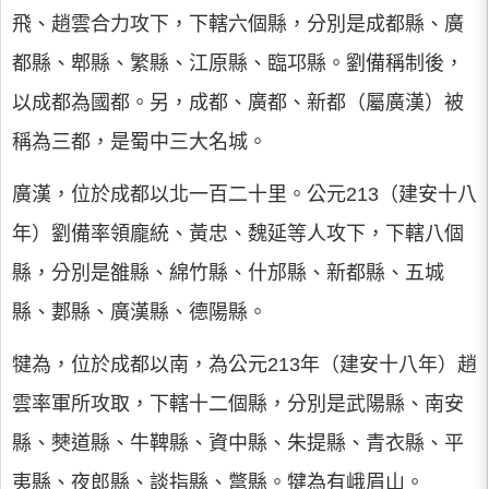
飛、趙雲合力攻下，下轄六個縣，分別是成都縣、廣
都縣、郫縣、繁縣、江原縣、臨邛縣。劉備稱制後，
以成都為國都。另，成都、廣都、新都（屬廣漢）被
稱為三都，是蜀中三大名城。
廣漢，位於成都以北一百二十里。公元213（建安十八
年）劉備率領龐統、黃忠、魏延等人攻下，下轄八個
縣，分別是雒縣、綿竹縣、什邡縣、新都縣、五城
縣、郪縣、廣漢縣、德陽縣。
犍為，位於成都以南，為公元213年（建安十八年）趙
雲率軍所攻取，下轄十二個縣，分別是武陽縣、南安
縣、僰道縣、牛鞞縣、資中縣、朱提縣、青衣縣、平
夷縣、夜郎縣、談指縣、鄨縣。犍為有峨眉山。