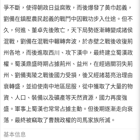
爭不斷，使得朝政日益腐敗，而後爆發了黃巾起義，
劉備在鎮壓農民起義的戰鬥中因戰功步入仕途。但不
久，何進、董卓先後敗亡，天下局勢逐漸轉變成諸侯
混戰，劉備在混戰中輾轉奔波，於赤壁之戰後收復荊
州各地，而後進取西川、攻下漢中，最終建立蜀漢政
權。蜀漢鼎盛時期占據荊州、益州，在經過關羽失荊
州、劉備夷陵之戰後國力受損，後又經諸葛亮治理由
衰轉盛，並迫使南中地區屈服，從中獲取了大量的物
資、人口、裝備以及礦產等天然資源，國力再度強
盛。軍事上蜀漢也常常占據主動。但後期逐漸走向衰
落，最終被竊取了曹魏政權的司馬家族所滅。
基本信息