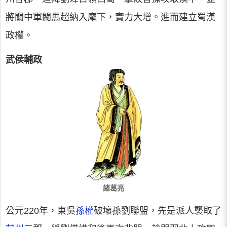
將關中軍閥馬超納入麾下，實力大增。進而建立蜀漢
政權。
武侯輔政
諸葛亮
公元220年，東吳
孫權
破壞孫劉聯盟，先是派人襲取了