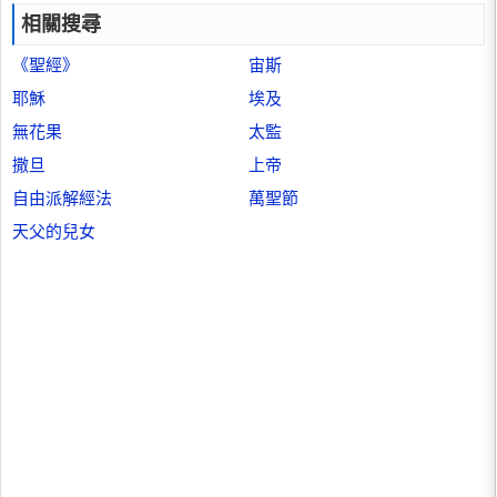
相關搜尋
《聖經》
宙斯
耶穌
埃及
無花果
太監
撒旦
上帝
自由派解經法
萬聖節
天父的兒女