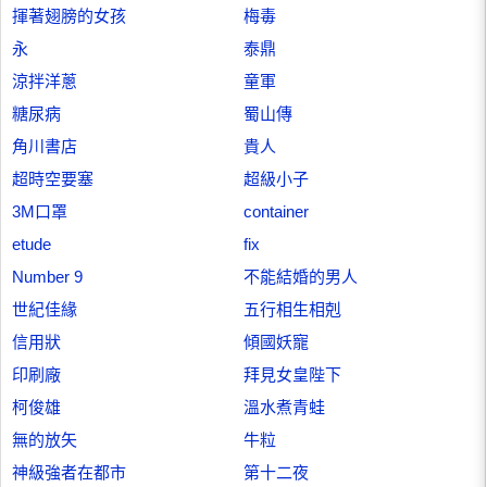
揮著翅膀的女孩
梅毒
永
泰鼎
涼拌洋蔥
童軍
糖尿病
蜀山傳
角川書店
貴人
超時空要塞
超級小子
3M口罩
container
etude
fix
Number 9
不能結婚的男人
世紀佳緣
五行相生相剋
信用狀
傾國妖寵
印刷廠
拜見女皇陛下
柯俊雄
溫水煮青蛙
無的放矢
牛粒
神級強者在都市
第十二夜