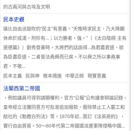
的古兩河與古埃及文明
民本史觀
遠比自由派鼓吹的“民主”有意義。“天惟時求民主，乃大降顯
休命於成湯，刑殄有...；以力勝者，強。”（《太白陰經·主有
道德篇》）劉秀登基時，大將們的話說得...為君盡君道，欲
為臣盡臣道，二者皆法堯舜而已矣。不以舜之所以事堯事
君，不敬...
民本主義 民與神 根本措施 中華正統 現實意義
法蘭西第二帝國
，例如議員可得到請願權利，官方“公報”公布議會辯論記錄，
皇帝經立法團同意方可批准追加撥款，廢除禁止工人罷工和
結社的《勒霞白列法》等。1870年初...簽訂《法英商約》，
實行自由貿易。50～60年代第二帝國還派遣軍隊侵略中國...