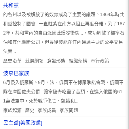
共和黨
的各州以及被解放了的奴隸成為了主要的議題。1864年時共
和黨控制了國會...一直駐紮在南方以阻止再度分離，到了187
2年，共和黨內的自由派因此爆發衝突...，成功解散了標準石
油和其他壟斷公司，但最後沒能在任內通過主要的公平交易
法案...
歷史沿革 競選綱領 意識形態 組織架構 奉行政策
波拿巴家族
6月侵入俄羅斯。9月，法、俄兩軍在博羅季諾會戰，俄國軍
隊在庫圖佐夫公爵...讓拿破崙吃盡了苦頭，在進入俄國的61.
1萬法軍中，死於戰爭傷亡、飢餓和...
家族起源 歷史 家族成員 家族問題
民主黨[美國政黨]