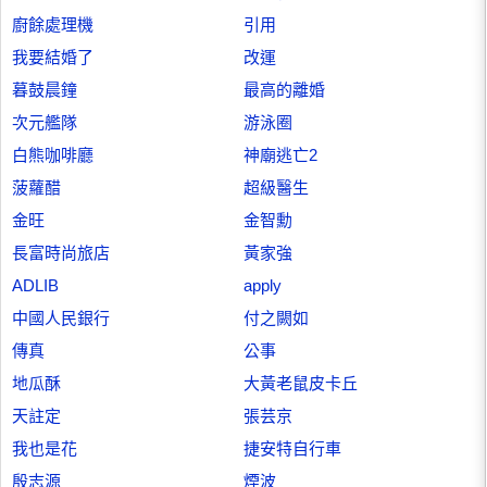
廚餘處理機
引用
我要結婚了
改運
暮鼓晨鐘
最高的離婚
次元艦隊
游泳圈
白熊咖啡廳
神廟逃亡2
菠蘿醋
超級醫生
金旺
金智勳
長富時尚旅店
黃家強
ADLIB
apply
中國人民銀行
付之闕如
傳真
公事
地瓜酥
大黃老鼠皮卡丘
天註定
張芸京
我也是花
捷安特自行車
殷志源
煙波