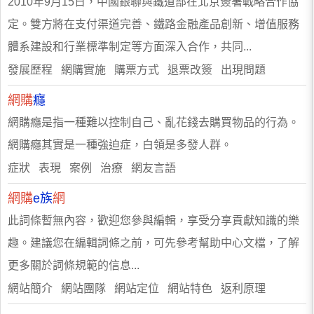
2010年9月15日，中國銀聯與鐵道部在北京簽署戰略合作協
定。雙方將在支付渠道完善、鐵路金融產品創新、增值服務
體系建設和行業標準制定等方面深入合作，共同...
發展歷程 網購實施 購票方式 退票改簽 出現問題
網購
癮
網購癮是指一種難以控制自己、亂花錢去購買物品的行為。
網購癮其實是一種強迫症，白領是多發人群。
症狀 表現 案例 治療 網友言語
網購
e族
網
此詞條暫無內容，歡迎您參與編輯，享受分享貢獻知識的樂
趣。建議您在編輯詞條之前，可先參考幫助中心文檔，了解
更多關於詞條規範的信息...
網站簡介 網站團隊 網站定位 網站特色 返利原理