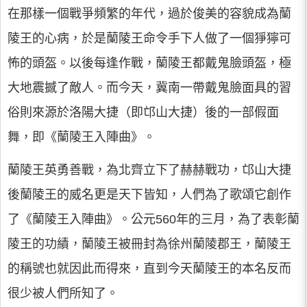
在那樣一個戰爭頻繁的年代，過於俊美的容貌成為蘭
陵王的心病，於是蘭陵王命令手下人做了一個猙獰可
怖的頭盔。以後每逢作戰，蘭陵王都戴鬼臉頭盔，極
大地震撼了敵人。而今天，冀南一帶戴鬼臉面具的習
俗則來源於洛陽大捷（即邙山大捷）後的一部假面
舞，即《蘭陵王入陣曲》。
蘭陵王英勇善戰，為北齊立下了赫赫戰功，邙山大捷
後蘭陵王的威名更是天下皆知，人們為了歌頌它創作
了《蘭陵王入陣曲》。公元560年的三月，為了表彰蘭
陵王的功績，蘭陵王被冊封為徐州蘭陵郡王，蘭陵王
的稱號也就因此而得來，直到今天蘭陵王的本名反而
很少被人們所知了。