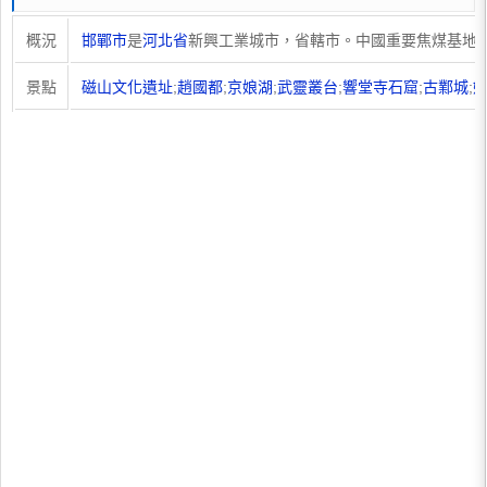
概況
邯鄲市
是
河北省
新興工業城市，省轄市。中國重要焦煤基地
景點
磁山文化遺址
;
趙國都
;
京娘湖
;
武靈叢台
;
響堂寺石窟
;
古鄴城
;