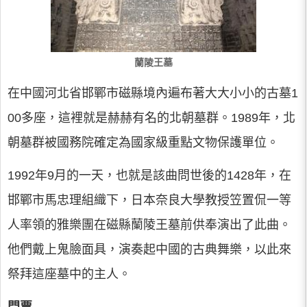
蘭陵王墓
在中國河北省邯鄲市磁縣境內遍布著大大小小的古墓1
00多座，這裡就是赫赫有名的北朝墓群。1989年，北
朝墓群被國務院確定為國家級重點文物保護單位。
1992年9月的一天，也就是該曲問世後的1428年，在
邯鄲市馬忠理組織下，日本奈良大學教授笠置侃一等
人率領的雅樂團在磁縣蘭陵王墓前供奉演出了此曲。
他們戴上鬼臉面具，演奏起中國的古典舞樂，以此來
祭拜這座墓中的主人。