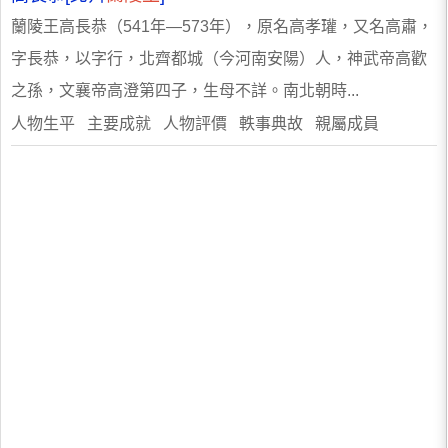
蘭陵王高長恭（541年―573年），原名高孝瓘，又名高肅，
字長恭，以字行，北齊都城（今河南安陽）人，神武帝高歡
之孫，文襄帝高澄第四子，生母不詳。南北朝時...
人物生平 主要成就 人物評價 軼事典故 親屬成員