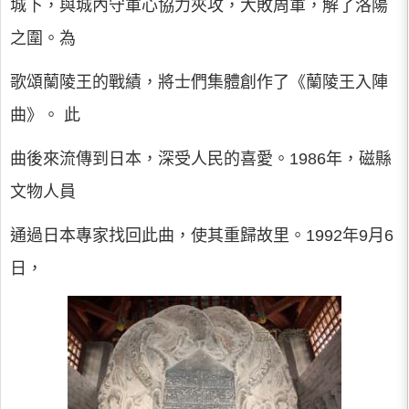
城下，與城內守軍心協力夾攻，大敗周軍，解了洛陽
之圍。為
歌頌蘭陵王的戰績，將士們集體創作了《蘭陵王入陣
曲》。 此
曲後來流傳到日本，深受人民的喜愛。1986年，磁縣
文物人員
通過日本專家找回此曲，使其重歸故里。1992年9月6
日，