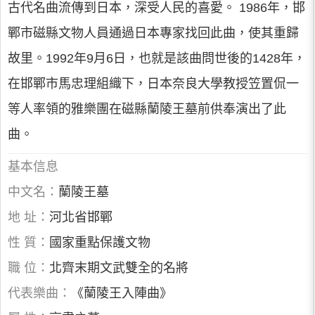
古代名曲流傳到日本，深受人民的喜愛。 1986年，邯
鄲市磁縣文物人員通過日本專家找回此曲，使其重歸
故里。1992年9月6日，也就是該曲問世後的1428年，
在邯鄲市馬忠理組織下，日本奈良大學教授笠置侃一
等人率領的雅樂團在磁縣蘭陵王墓前供奉演出了此
曲。
基本信息
中文名：
蘭陵王墓
地 址：
河北省邯鄲
性 質：
國家重點保護文物
職 位：
北齊末期文武雙全的名將
代表樂曲：
《蘭陵王入陣曲》