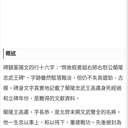
概述
碑額篆陽文四行十六字：“齊故假黃鉞右師右慰公蘭陵
忠武王碑”。字跡雖然駁落黯淡，但仍不失其遒勁、古
樸。碑身文字真實地記載了蘭陵忠武王高肅身死經過
和立碑年份，是難得的文獻資料。
蘭陵王高肅，字長恭，是北齊末期文武雙全的名將。
他一生忠以事上，和以待下，屢建戰功。先後被封為