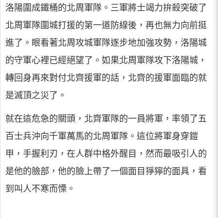
洛陽圍成鐵桶的北周軍隊。三軍將士竭力拚殺突破了
北周軍隊圍城打援的第一道防線後，再也無力向前挺
進了。眼看著北周攻城軍隊逐步地加強攻勢，洛陽城
的守軍心裡已經絕望了。如果北周軍隊攻下洛陽城，
轉回身再來對付北齊援軍的話，北齊的援軍面臨的就
是滅頂之災了。
就在這危急的關頭，北齊軍隊的一員將軍，率領了五
百士兵沖向千軍萬馬的北周軍隊。這位將軍身穿鎧
甲，手握利刃，在人群中格外醒目，然而最吸引人的
是他的臉部，他的臉上帶了一個面目猙獰的面具，看
到叫人不寒而慄。