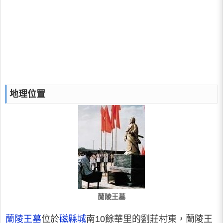
地理位置
蘭陵王墓
蘭陵王墓
位於
磁縣城
南10餘華里的劉莊村東，蘭陵王