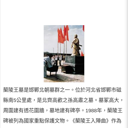
蘭陵王墓是邯鄲北朝墓群之一。位於河北省邯鄲市磁
縣南5公里處，是北齊高歡之孫高肅之墓。墓冢高大，
周圍建有透花圍牆，墓地建有碑亭。1988年，蘭陵王
碑被列為國家重點保護文物。《蘭陵王入陣曲》作為