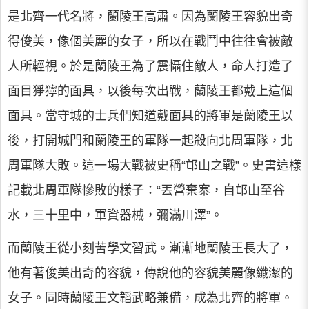
是北齊一代名將，蘭陵王高肅。因為蘭陵王容貌出奇
得俊美，像個美麗的女子，所以在戰鬥中往往會被敵
人所輕視。於是蘭陵王為了震懾住敵人，命人打造了
面目猙獰的面具，以後每次出戰，蘭陵王都戴上這個
面具。當守城的士兵們知道戴面具的將軍是蘭陵王以
後，打開城門和蘭陵王的軍隊一起殺向北周軍隊，北
周軍隊大敗。這一場大戰被史稱“邙山之戰”。史書這樣
記載北周軍隊慘敗的樣子：“丟營棄寨，自邙山至谷
水，三十里中，軍資器械，彌滿川澤”。
而蘭陵王從小刻苦學文習武。漸漸地蘭陵王長大了，
他有著俊美出奇的容貌，傳說他的容貌美麗像纖潔的
女子。同時蘭陵王文韜武略兼備，成為北齊的將軍。