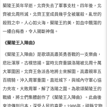
蘭陵王英年早逝，北齊失去了軍事支柱。四年後，北
齊被北周所滅，北齊王室成員幾乎全被屠殺。亂世的
殺戮之中，人心如火海，蘭陵王的美，如血中飄蕩的
一縷白梅香，令人腸斷神傷。
《蘭陵王入陣曲》
《蘭陵王入陣曲》是歌頌高肅英勇善戰的一支樂曲，
悲壯渾厚，古樸悠揚。當時北齊重鎮洛陽被北周十萬
大軍圍困，北齊王急派各地將士來解圍，高肅親率五
百精騎，沖入周軍重圍，直抵城下，與城內守軍心協
力夾攻，大敗周軍，解了洛陽之圍。為歌頌蘭陵王的
戰績，將士們集體創作了《蘭陵王入陣曲》。此曲後
來流傳到日本，深受人民的喜愛。1986年，磁縣文物