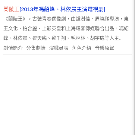
蘭陵王
[2013年馮紹峰、林依晨主演電視劇]
《蘭陵王》，古裝青春偶像劇，由鍾澍佳、周曉鵬導演，東
王文化、柏合麗、上影英皇和上海耀客傳媒聯合出品，馮紹
峰、林依晨、翟天臨、魏千翔、毛林林、胡宇崴等人主...
劇情簡介 分集劇情 演職員表 角色介紹 音樂原聲