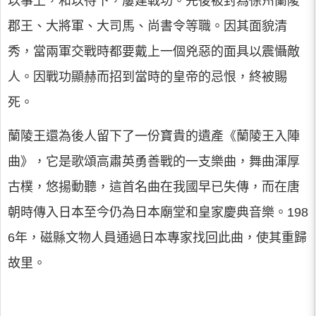
以事上，和以待下，屢建戰功。先後被封為徐州蘭陵
郡王、大將軍、大司馬、尚書令等職。因其面貌清
秀，當兩軍交戰時都要戴上一個兇惡的面具以震懾敵
人。因戰功顯赫而招到當時的皇帝的忌恨，終被賜
死。
蘭陵王還為後人留下了一份寶貴的遺產《蘭陵王入陣
曲》，它是歌頌高肅英勇善戰的一支樂曲，舞曲渾厚
古樸，悠揚動聽，這首名曲在我國早已失傳，而在唐
朝時傳入日本至今仍為日本廟堂和皇家慶典音樂。198
6年，磁縣文物人員通過日本專家找回此曲，使其重歸
故里。