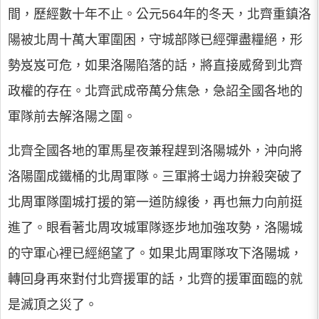
間，歷經數十年不止。公元564年的冬天，北齊重鎮洛
陽被北周十萬大軍圍困，守城部隊已經彈盡糧絕，形
勢岌岌可危，如果洛陽陷落的話，將直接威脅到北齊
政權的存在。北齊武成帝萬分焦急，急詔全國各地的
軍隊前去解洛陽之圍。
北齊全國各地的軍馬星夜兼程趕到洛陽城外，沖向將
洛陽圍成鐵桶的北周軍隊。三軍將士竭力拚殺突破了
北周軍隊圍城打援的第一道防線後，再也無力向前挺
進了。眼看著北周攻城軍隊逐步地加強攻勢，洛陽城
的守軍心裡已經絕望了。如果北周軍隊攻下洛陽城，
轉回身再來對付北齊援軍的話，北齊的援軍面臨的就
是滅頂之災了。