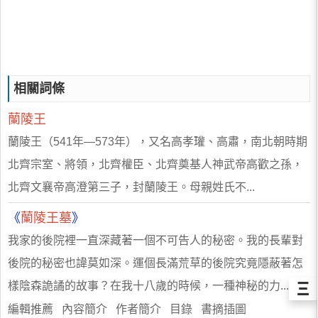
相關詞條
蘭陵王
蘭陵王（541年―573年），又名高孝瓘、高肅，南北朝時期
北齊宗室、將領，北齊權臣、北齊奠基人神武帝高歡之孫，
北齊文襄帝高澄第三子，封蘭陵王。母親姓氏不...
《
蘭陵王墓
》
我家的後院裡一直深藏著一個不可告人的秘密。我的長輩對
後院的秘密也諱莫如深。運個長滿荒草的後院究竟隱蔽著怎
Ξ
樣陰森詭譎的故事？在我十八歲的時候，一種神秘的力...
編輯推薦 內容簡介 作者簡介 目錄 書摘插圖