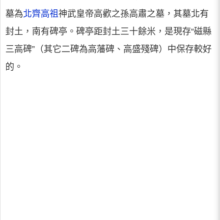
墓為
北齊高祖
神武皇帝高歡之孫高肅之墓，其墓北有
封土，南有碑亭。碑亭距封土三十餘米，是現存“磁縣
三高碑”（其它二碑為高藩碑、高盛殘碑）中保存較好
的。