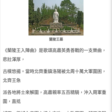
蘭陵王墓
《蘭陵王入陣曲》是歌頌高肅英勇善戰的一支樂曲，
悲壯渾厚，
古樸悠揚。當時北齊重鎮洛陽被北周十萬大軍圍困，
北齊王急
派各地將士來解圍，高肅親率五百精騎，沖入周軍重
圍，直抵