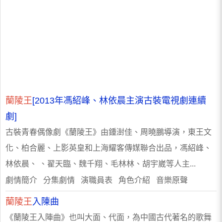
蘭陵王
[2013年馮紹峰、林依晨主演古裝電視劇連續
劇]
古裝青春偶像劇《蘭陵王》由鍾澍佳、周曉鵬導演，東王文
化、柏合麗、上影英皇和上海耀客傳媒聯合出品，馮紹峰、
林依晨、 、翟天臨、魏千翔、毛林林、胡宇崴等人主...
劇情簡介 分集劇情 演職員表 角色介紹 音樂原聲
蘭陵王
入陳曲
《蘭陵王入陣曲》也叫大面、代面，為中國古代著名的歌舞