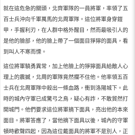
就在這危急的關頭，北齊軍隊的一員將軍，率領了五
百士兵沖向千軍萬馬的北周軍隊。這位將軍身穿鎧
甲，手握利刃，在人群中格外醒目，然而最吸引人的
是他的臉部，他的臉上帶了一個面目猙獰的面具，看
到叫人不寒而慄。
這位將軍驍勇異常，加上他臉上的猙獰面具給敵人心
理上的震撼，北周的軍隊竟然攔不住他。他率領五百
士兵在北周軍隊中殺出一條血路，衝到洛陽城下。此
時的城內守軍已成驚弓之鳥，疑心有詐，不敢貿然打
開城門。他們要求這位將軍摘下面具，亮出他的本來
面目。將軍答應了，當他摘下面具以後，城內的守軍
頓時歡聲四起，因為這位戴面具的將軍不是別人，正