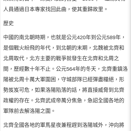
人員通過日本專家找回此曲，使其重歸故里。
歷史
中國的南北朝時期，也就是公元420年到公元589年，
是個戰火紛飛的年代，到北朝的末期，北魏被北齊和
北周取代，北方主要的戰爭就發生在北齊和北周之
間，歷經數十年不止。公元564年的冬天，北齊重鎮洛
陽被北周十萬大軍圍困，守城部隊已經彈盡糧絕，形
勢岌岌可危，如果洛陽陷落的話，將直接威脅到北齊
政權的存在。北齊武成帝萬分焦急，急詔全國各地的
軍隊前去解洛陽之圍。
北齊全國各地的軍馬星夜兼程趕到洛陽城外，沖向將