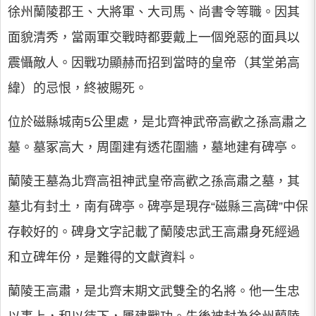
徐州蘭陵郡王、大將軍、大司馬、尚書令等職。因其
面貌清秀，當兩軍交戰時都要戴上一個兇惡的面具以
震懾敵人。因戰功顯赫而招到當時的皇帝（其堂弟高
緯）的忌恨，終被賜死。
位於磁縣城南5公里處，是北齊神武帝高歡之孫高肅之
墓。墓冢高大，周圍建有透花圍牆，墓地建有碑亭。
蘭陵王墓為北齊高祖神武皇帝高歡之孫高肅之墓，其
墓北有封土，南有碑亭。碑亭是現存“磁縣三高碑”中保
存較好的。碑身文字記載了蘭陵忠武王高肅身死經過
和立碑年份，是難得的文獻資料。
蘭陵王高肅，是北齊末期文武雙全的名將。他一生忠