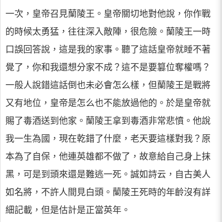
一次，皇帝召見蘭陵王。皇帝關切地對他說，你作戰
的時候太勇猛，往往深入敵陣，很危險。蘭陵王一時
口誤回答說，這是我的家事。聽了這話皇帝就睡不著
覺了，你和我還想分家不成？這不是要篡位奪權嗎？
一般人說錯這話倒也未必會怎么樣，但蘭陵王是戰將
又有地位，皇帝是怎么也不能放過他的。於是皇帝就
賜了毒酒送到他家。蘭陵王拿到毒酒非常悲憤。他說
我一生為國，現在乾錯了什麼，老天要這樣對我？原
本為了自保，他連英雄都不做了，故意給自己身上抹
黑，可是到頭來還是難逃一死。誠如詩云，自古美人
如名將，不許人間見白頭。蘭陵王死時的年齡沒有詳
細記載，但是估計是正當英年。