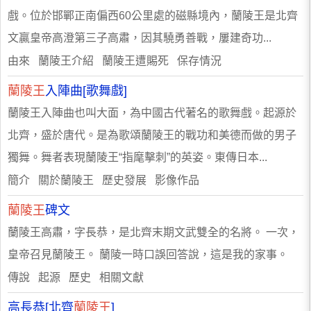
戲。位於邯鄲正南偏西60公里處的磁縣境內，蘭陵王是北齊
文贏皇帝高澄第三子高肅，因其驍勇善戰，屢建奇功...
由來 蘭陵王介紹 蘭陵王遭賜死 保存情況
蘭陵王
入陣曲[歌舞戲]
蘭陵王入陣曲也叫大面，為中國古代著名的歌舞戲。起源於
北齊，盛於唐代。是為歌頌蘭陵王的戰功和美德而做的男子
獨舞。舞者表現蘭陵王“指麾擊刺”的英姿。東傳日本...
簡介 關於蘭陵王 歷史發展 影像作品
蘭陵王
碑文
蘭陵王高肅，字長恭，是北齊末期文武雙全的名將。 一次，
皇帝召見蘭陵王。 蘭陵一時口誤回答說，這是我的家事。
傳說 起源 歷史 相關文獻
高長恭[北齊
蘭陵王
]