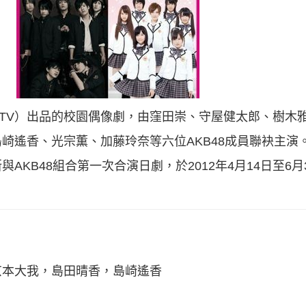
TV）出品的校園偶像劇，由窪田崇、守屋健太郎、樹木
遙香、光宗薫、加藤玲奈等六位AKB48成員聯袂主演。
AKB48組合第一次合演日劇，於2012年4月14日至6
京本大我，島田晴香，島崎遙香