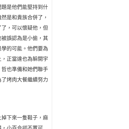
問題是他們能堅持到什
雖然是和貴族合併了，
了了，可以懷疑他，但
他被誤認為是小偷，其
退學的可能。他們要為
上，正當達也為躲開宇
，哲也準備和她們聯手
為了烤肉大餐繼續努力
頂上掉下來一隻鞋子，麻
樓，小百合卻不置可