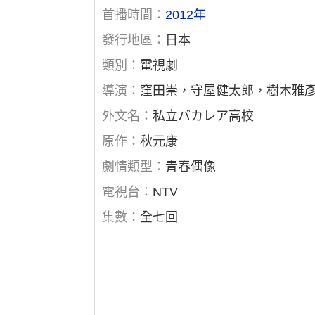
首播時間：
2012年
發行地區：
日本
類別：
電視劇
導演：
窪田崇，守屋健太郎，樹木雅
外文名：
私立バカレア高校
原作：
秋元康
劇情類型：
青春偶像
電視台：
NTV
集數：
全七回