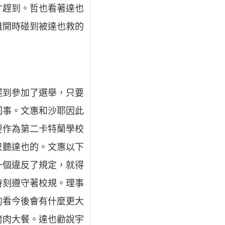
才趕到。哲也看著達也
離開時碰到被達也救的
遲到參加了選舉，只要
回事。文惠和沙耶因此
要作為第二卡特蘭學校
只聽達也的。文惠以下
一個違反了規定，就得
時刻遵守著校規。理事
的看今後會有什麼更大
烤肉大餐。達也勸說宇