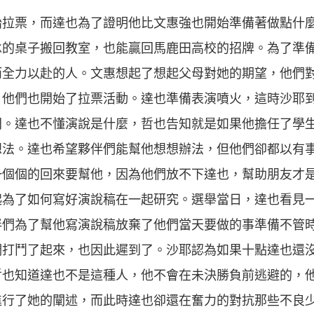
始拉票，而達也為了證明他比文惠強也開始準備著做點什
承的桌子搬回教室，也能贏回馬鹿田高校的招牌。為了準
而全力以赴的人。文惠想起了想起父母對她的期望，他們
，他們也開始了拉票活動。達也準備表演噴火，這時沙耶
間。達也不懂演說是什麼，哲也告知就是如果他擔任了學
想法。達也希望夥伴們能幫他想想辦法，但他們卻都以有
一個個的回來要幫他，因為他們放不下達也，幫助朋友才
起為了如何寫好演說稿在一起研究。選舉當日，達也看見
伴們為了幫他寫演說稿放棄了他們當天要做的事準備不管
們打鬥了起來，也因此遲到了。沙耶認為如果十點達也還
哲也知道達也不是這種人，他不會在未決勝負前逃避的，
進行了她的闡述，而此時達也卻還在奮力的對抗那些不良