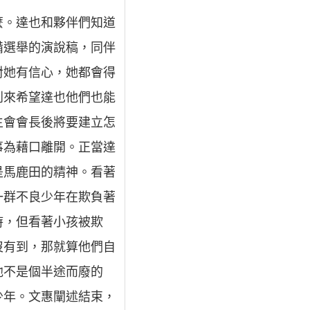
麼。達也和夥伴們知道
備選舉的演說稿，同伴
對她有信心，她都會得
到來希望達也他們也能
生會會長後將要建立怎
事為藉口離開。正當達
是馬鹿田的精神。看著
一群不良少年在欺負著
時，但看著小孩被欺
沒有到，那就算他們自
他不是個半途而廢的
少年。文惠闡述結束，