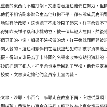
更重要的東西而不能打架。文惠看著達也他們在努力，但
也他們不相信跑來辦公室為他打抱不平，卻被說成馬鹿田
易地就有所改變，達也聽了不服吵鬧了起來。祥平桑受不
也得知昨天祥平桑和小桃約會，被一個年輕人撞倒，然後
那個真正的小偷，如果不這樣做的話，祥平桑就面臨著被
烤肉大餐的。達也和夥伴們在埋伏搶劫犯時卻被宇賀神纏
騷擾。得知文惠是為了卡特蘭的名譽來收集搶劫犯資料的
巧妙的抓到了犯人，祥平桑也重新回到了學校，他們決定
了校規，文惠決定讓他們全員穿上室內鞋。
遠都是文惠，沙耶，小百合。麻耶走在教室下面，突然從屋
跑到樓頂，發現是小百合在這裡。麻耶以為小百合想要跳