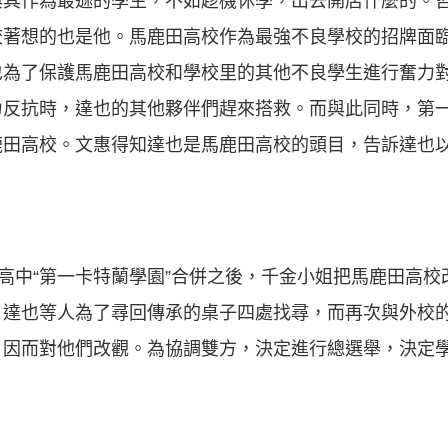
與其作為最遜的學生，不如趁機休學，出去開店什麼的。
校著想的也是他。馬鹿田高校作為最強不良學校的招牌面
也為了保護馬鹿田高校和學校里的其他不良學生進行奮力
力反抗時，達也的其他夥伴們趕來搭救。而與此同時，第
鹿田高校。文惠得知達也是馬鹿田高校的頭目，告訴達也
姐高中“第一卡特蘭學園”合併之後，千金小姐把馬鹿田高
。達也等人為了尋回傳承的桌子四處找尋，而再次與外校
因而對他們改觀。為協調雙方，決定進行總選舉，決定學校的