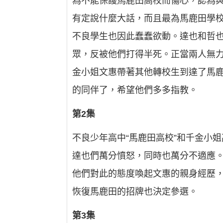
為不能保護馬鹿田高校而傷心，認為
有定說什麼大話，而且最為馬鹿田學
不良學生也因此蠢蠢欲動。達也和哲
眾，反被他們打得半死。正當兩人無
金小姐文惠帶著其他轉校生到達了馬
的同伴了，希望他們多多指教。
第2集
不良少年高中“馬鹿田高校”和千金小
達也們萬分憤怒，同時也萬分不適應
他們對此的態度喚起文惠的親身經歷，
恢復馬鹿田的招牌也決定參選。
第3集