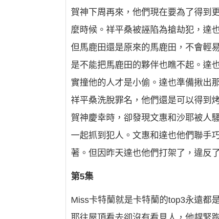
賀神下周再來，他們現在要為了得到
麼時候。祥平桑被誣陷為搶劫犯，達
但馬鹿田還是原來的馬鹿田，不會輕
是不能把馬鹿田的夥伴也瞧不起。達
實撞他的人才是小偷。達也準備揪出
祥平桑洗脫罪名，他們還是可以得到
賀神慶幸時，卻發現文惠和沙耶被人
一起抓到犯人。文惠和達也他們聯手
著。但因昨天達也他們打架了，違反
第5集
Miss卡特蘭就是卡特蘭的top3永
耶往屋頂看去卻沒有看見人，他趕緊