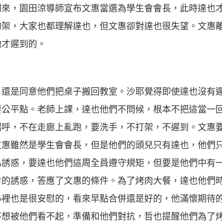
到來，園田涼導師宣布文惠當選為學生會會長，此時達也
的架，大家也都理解達也，但文惠卻對達也很失望。文惠
他才遲到的。
，還是同意他們把桌子搬回教室。沙耶覺得即使達也沒有
要公平點。老師上課，達也他們不問候，根本不把這當一
招呼，不在走廊上亂跑，要洗手，不打架，不遲到。文惠
文惠雖然是學生會會長，但是他們的頭兒只有達也，他們
為誘惑，要達也他們這周全員遵守規矩，但要是他們中有
食的誘惑，答應了文惠的條件。為了烤肉大餐，達也他們
心裡也是很安慰的，看來早點合併還是好的，他滿懷期待
不想被他們看不起，準備和他們對抗，哲也提醒他們為了