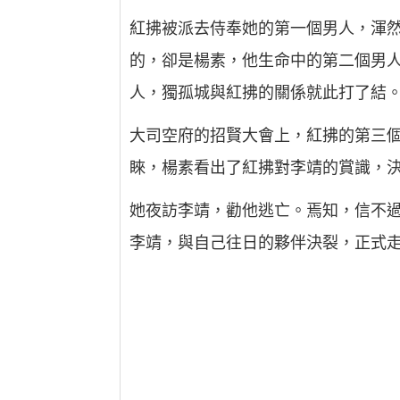
紅拂被派去侍奉她的第一個男人，渾
的，卻是楊素，他生命中的第二個男
人，獨孤城與紅拂的關係就此打了結
大司空府的招賢大會上，紅拂的第三
睞，楊素看出了紅拂對李靖的賞識，
她夜訪李靖，勸他逃亡。焉知，信不
李靖，與自己往日的夥伴決裂，正式