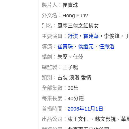
製片人：
崔寶珠
外文名：
Hong Funv
別名：
風塵三俠之紅拂女
主要演員：
舒淇
，
霍建華
，李俊鋒，
導演：
崔寶珠
、
侯繼元
、
任海滔
編劇：
朱歷、任莎
總監製：
王子鳴
類別：
古裝 浪漫 愛情
全部集數：
30集
每集長度：
40分鐘
首播時間：
2006年11月1日
出品公司：
東王文化 、慈文影視、華