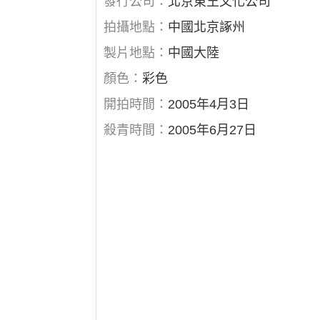
發行公司：
北京東王文化公司
拍攝地點：
中國北京諑州
製片地點：
中國大陸
顏色：
彩色
開拍時間：
2005年4月3日
殺青時間：
2005年6月27日