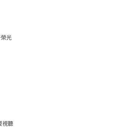
于榮光
夏視聽