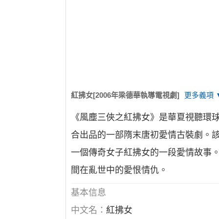
紅拂女[2006年梁德華執導電視劇]
更多義項 
《風塵三俠之紅拂女》是華夏視聽環
合出品的一部隋末唐初愛情古裝劇。該
一個傳奇女子紅拂女的一段愛情故事。
間在亂世中的愛恨情仇。
基本信息
中文名：
紅拂女