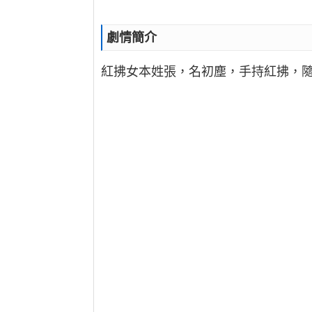
劇情簡介
紅拂女本姓張，名初塵，手持紅拂，隨