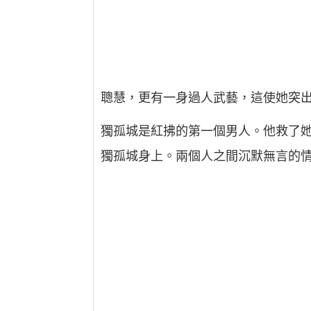
聰慧，更有一身過人武藝，這使她突
獨孤城是紅拂的第一個男人。他救了
獨孤城身上。兩個人之間沉默無言的