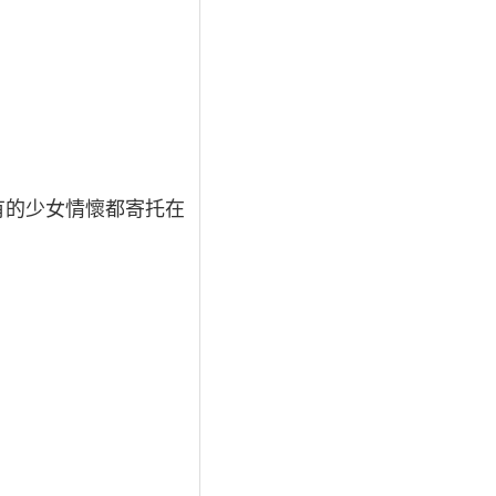
有的少女情懷都寄托在