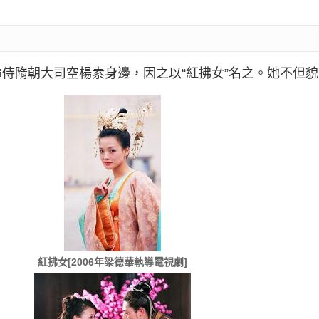
侍隋朝大司空楊素身邊，因之以“紅拂女”名之。她不但貌
紅拂女[2006年梁德華執導電視劇]