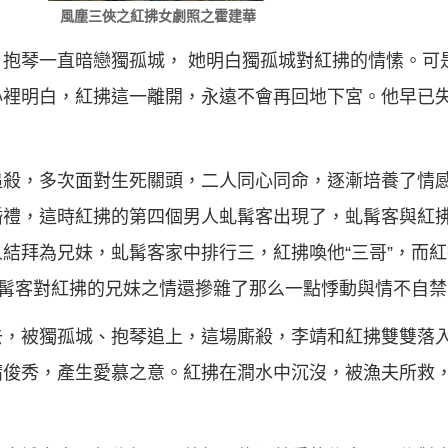
風塵三俠之紅拂女劇照之霍建華
抱琴一直暗戀獨孤城， 她明白獨孤城對紅拂的情愫。可
心裡明白，紅拂這一離開，永遠不會再回地下宮。他早已
追殺，多次面對生死關頭，二人同心同命，逐漸培養了情
婚禮，這時紅拂的第四個男人虬髯客出現了，虬髯客與紅
結拜為兄妹，虬髯客家中排行三，紅拂喚他“三哥”，而
虬髯客對紅拂的兄妹之情還摻雜了那么一點悸動與情不自禁
去，被獨孤城、抱琴追上，這場廝殺，李靖和紅拂雙雙落
靖俊秀，產生愛慕之意。紅拂在澗水中沉沒，被漁夫所救