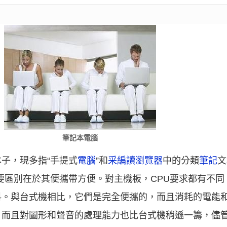
筆記本電腦
子，現多指“手提式
電腦
”和
采編讀瀏覽器
中的分類
筆記
文
PC的主要區別在於其便攜帶方便。對主機板，CPU要求都有
料。與台式機相比，它們是完全便攜的，而且消耗的電能
，而且對圖形和聲音的處理能力也比台式機稍遜一籌，儘