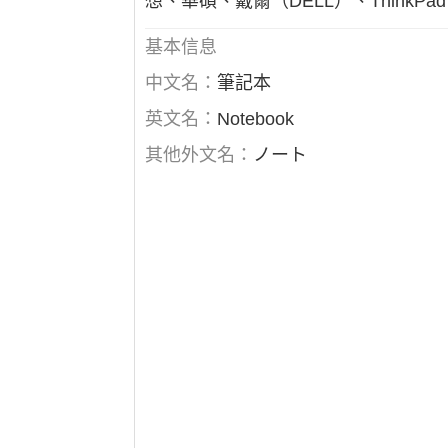
想、華碩、戴爾（DELL）、ThinkP
基本信息
中文名：
筆記本
英文名：
Notebook
其他外文名：
ノート