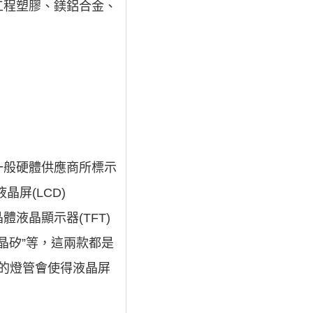
工程塑膠、鎂鋁合金、
一般硬體供應商所標示
屏(LCD)
液晶顯示器(TFT)
多晶矽”等，這兩款都是
差的燈管會使得液晶屏