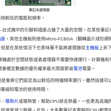
筆記本處理器
使用較低的電壓和頻率。
—台式機中的引腳和插座占據了大量的空間。在某些筆記
插座
。其他主機板則使用Micro-FCBGA（翻轉晶片球形
，但是在某些情況下也意味著不能將處理器從
主機板
上拆
算機處於空閒狀態或者處理器不需要快速運行，計算機和
理器還會確定數據的優先權來最大限度節省
電池
電量。
但是會將它們設定為以較低的時鐘頻率運行。雖然這樣可
顯著縮短電池的使用時間。
器、
導熱片
或導熱管，幫助CPU排走熱量。一些更為高端
卻液來減少熱量。此外，大多數筆記本電腦的CPU都靠