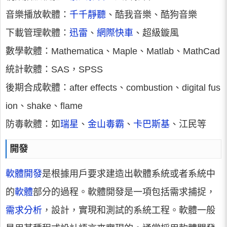
音樂播放軟體：
千千靜聽
、酷我音樂、酷狗音樂
下載管理軟體：
迅雷
、
網際快車
、超級鏇風
數學軟體：Mathematica、Maple、Matlab、MathCad
統計軟體：SAS，SPSS
後期合成軟體：after effects、combustion、digital fus
ion、shake、flame
防毒軟體：如
瑞星
、
金山毒霸
、
卡巴斯基
、江民等
開發
軟體開發
是根據用戶要求建造出軟體系統或者系統中
的
軟體
部分的過程。軟體開發是一項包括需求捕捉，
需求分析
，設計，實現和測試的系統工程。軟體一般