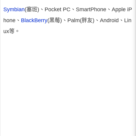
Symbian
(塞班)、Pocket PC、SmartPhone、Apple iP
hone、
BlackBerry
(黑莓)、Palm(胖友)、Android、Lin
ux等。