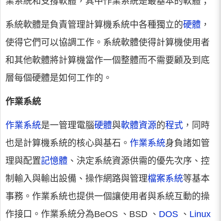
業系統和支撐軟體，其中作業系統是最基本的軟體；
系統軟體是負責管理計算機系統中各種獨立的
硬體
，
使得它們可以協調工作。系統軟體使得計算機使用者
和其他軟體將計算機當作一個整體而不需要顧及到底
層每個硬體是如何工作的。
作業系統
作業系統
是一管理電腦
硬體
與
軟體資源
的
程式
，同時
也是計算機系統的核心與基石。
作業系統
身負諸如管
理與配置
記憶體
、決定系統資源供需的優先次序、控
制輸入與輸出設備、操作網路與管理
檔案系統
等基本
事務。作業系統也提供一個讓使用者與系統互動的操
作接口。作業系統分為BeOS 、BSD 、
DOS
、
Linux