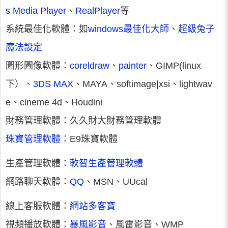
s Media Player
、
RealPlayer
等
系統最佳化軟體：如
windows最佳化大師
、
超級兔子
魔法設定
圖形圖像軟體：
coreldraw
、
painter
、GIMP(linux
下）、
3DS MAX
、MAYA、softimage|xsi、lightwav
e、cineme 4d、Houdini
財務管理軟體：久久財大財務管理軟體
珠寶管理軟體
：E9珠寶軟體
生產管理軟體：
軟智生產管理軟體
網路聊天軟體：
QQ
、MSN、UUcal
線上客服軟體：
網站多客寶
視頻播放軟體：
暴風影音
、風雷影音、WMP