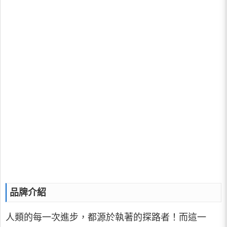
品牌介紹
人類的每一次進步，都源於執著的探路者！而這一