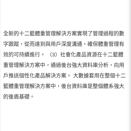
全新的十二籃體重管理解決方案實現了管理過程的數
字跟蹤，從而達到與用戶深度溝通，確保體重管理有
效的可持續進行。 （3）社會化產品資源在十二籃體
重管理解決方案中，通過後台強大資料庫分析，向用
戶推送個性化產品解決方案。 大數據套用在整個十二
籃體重管理解決方案中，後台資料庫是整個體系強大
的後盾基礎。