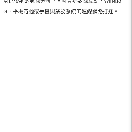
以供後期的數據分析。同時實現數據互動，Wifi和3
G，平板電腦或手機與業務系統的連線網路打通。