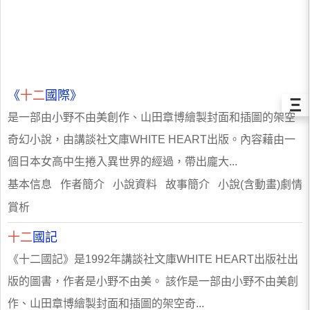
《
十二
國際》
Ξ
是一部由小野不由美創作、山田章博繪製封面和插圖的架空
奇幻小說，由講談社文庫WHITE HEART出版。內容藉由一
個日本女高中生捲入異世界的經過，帶出龐大...
基本信息 作者簡介 小說資料 故事簡介 小說(含動畫)劇情
賞析
十二
國記
《十二國記》是1992年講談社文庫WHITE HEART出版社出
版的圖書，作者是小野不由美。 該作是一部由小野不由美創
作、山田章博繪製封面和插圖的架空奇...