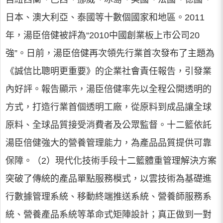
日本、澳大利亞、泰國等十數個國家和地區。2011
年，湯臣倍健被評為“2010中國創業板上市公司20
強”。日前，湯臣倍健再次領先行業首次發布了主題為
《誠信比聰明更重要》的企業社會責任報告，引發業
內好評。報告顯示，湯臣倍健率先以全程公開透明的
方式，打造行業首個透明工廠，從原料到成品讓全球
原料、全球品質接受消費者及公眾監督。十二籃依託
湯臣倍健強大的營養管理能力，為產品品質提供可靠
保障。（2）現代化技術手段十二籃體重管理解決方案
突破了傳統的產品單點服務模式，以雲技術為基礎進
行數據管理系統、移動終端推送系統、營養師服務系
統、營養產品系統等革命式矩陣設計；真正做到一對