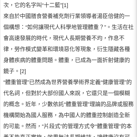
次，它的名字叫“十二籃”[1]
來自於中國膳食營養補充劑行業領導者湯臣倍健的一
個構想：“如何讓現代人科學地管理體重？”。生活在社
會高速發展的時代，現代人長期營養不均，作息不
律，勞作模式變革和環境惡化等現象，衍生隱藏各種
身體疾病的體重問題。體重，已成為一面折射健康的
鏡子。[2]
“體重管理”已然成為世界營養學術界定義“健康管理”的
代名詞，但對於大部份國人來說，它還只是一個模糊
的概念。近年，少數依託“體重管理”理論的品牌或服務
機構開始為國人服務，為中國人的體重控制創造全新
的可能。然而，“片段式”的管理方式令“體重管理”的本