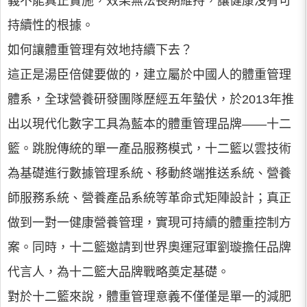
義不能真正實施，效果無法長期維持，讓健康沒有可
持續性的根據。
如何讓體重管理有效地持續下去？
這正是湯臣倍健要做的，建立屬於中國人的體重管理
體系，全球營養研發團隊歷經五年蟄伏，於2013年推
出以現代化數字工具為藍本的體重管理品牌——十二
籃。跳脫傳統的單一產品服務模式，十二籃以雲技術
為基礎進行數據管理系統、移動終端推送系統、營養
師服務系統、營養產品系統等革命式矩陣設計；真正
做到一對一健康營養管理，實現可持續的體重控制方
案。同時，十二籃邀請到世界奧運冠軍劉璇擔任品牌
代言人，為十二籃大品牌戰略奠定基礎。
對於十二籃來說，體重管理意義不僅僅是單一的減肥