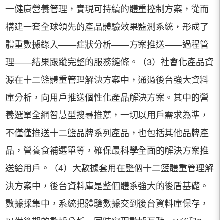
一健康營養管理，實現可持續的體重控制方案，從而
構建一套全球領先的產品體驗效果監測系統，形成了
體重數據錄入——症狀分析——方案推送——過程管
理——結果跟蹤完整的服務鏈條。（3）社會化產品資
源在十二籃體重管理解決方案中，通過後台強大資料
庫分析，向用戶推送個性化產品解決方案。其中的營
養選單全網智慧型搜尋推薦，一切以用戶需求為準，
不僅僅推送十二籃品牌系列產品，也包括其他品牌產
品，營養食補選單等，確保最科學全面的解決方案推
送給用戶。（4）大數據套用在整個十二籃體重管理解
決方案中，後台資料庫是整個體系強大的後盾基礎。
數據採集中，系統把體驗數據交到後台資料庫保存，