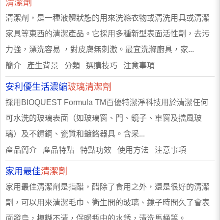
清潔劑
清潔劑，是一種液體狀態的用來洗滌衣物或清洗用具或清潔
家具等東西的清潔產品。它採用多種新型表面活性劑，去污
力強，漂洗容易 ，對皮膚無刺激。最宜洗滌廚具，家...
簡介 產生背景 分類 選購技巧 注意事項
安利優生活濃縮
玻璃清潔劑
採用BIOQUEST Formula TM百優特潔淨科技用於清潔任何
可水洗的玻璃表面（如玻璃窗、門、鏡子、車窗及擋風玻
璃）及不鏽鋼、瓷質和鍍鉻器具。含采...
產品簡介 產品特點 特點功效 使用方法 注意事項
家用最佳
清潔劑
家用最佳清潔劑是指醋，醋除了食用之外，還是很好的清潔
劑，可以用來清潔毛巾、衛生間的玻璃、鏡子時間久了會表
面發烏，模糊不清，保暖瓶中的水銹，清洗馬桶等。