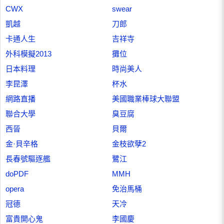
CWX
swear
凱越
刀郎
卡通人生
吉祥寺
外科模擬2013
攤位
日本料理
時尚美人
李昆澤
杯水
網路直播
美國職業棒球大聯盟
聯合大學
臭豆腐
西晉
貝爾
金·貝辛格
金枝欲孽2
長春號驅逐艦
鷺江
doPDF
MMH
opera
免治馬桶
冠德
天冷
富貴開心鬼
李國慶