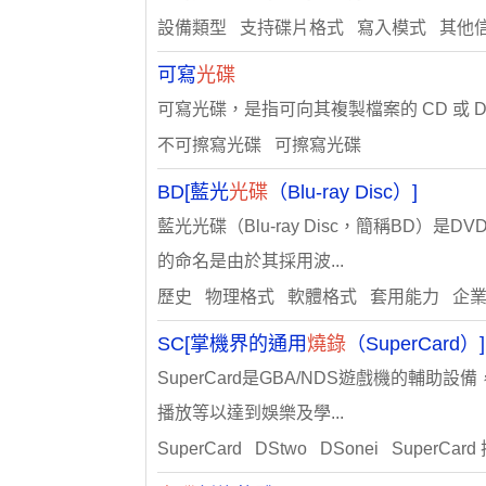
設備類型 支持碟片格式 寫入模式 其他
可寫
光碟
可寫光碟，是指可向其複製檔案的 CD 或 DV
不可擦寫光碟 可擦寫光碟
BD[藍光
光碟
（Blu-ray Disc）]
藍光光碟（Blu-ray Disc，簡稱B
的命名是由於其採用波...
歷史 物理格式 軟體格式 套用能力 企
SC[掌機界的通用
燒錄
（SuperCard）]
SuperCard是GBA/NDS遊戲機的
播放等以達到娛樂及學...
SuperCard DStwo DSonei SuperCa