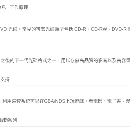
信息 工作原理
D 光碟。常見的可寫光碟類型包括 CD-R、CD-RW、DVD-R 
D）是DVD之後的下一代光碟格式之一，用以存儲高品質的影音以及高容
業支持
輔助設備，利用這套系統可以在GBA/NDS上玩遊戲，看電影、電子書
rd 振動系列