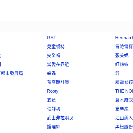
GST
Herman M
兒童餐椅
冒險雷探
虎
安全帽
張美妮
網
當愛在靠近
紅辣椒
府都市發展局
蝗蟲
鋅
預產期計算
魔電女孩
Rooty
THE NO
》
五蘊
倉木麻衣
張靜初
忘塵緣
武士弗拉明戈
江山美人
護理師
黑松股份