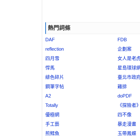
熱門詞條
DAF
FDB
reflection
企劃案
四月雪
女人是老
悍馬
星島環球
緋色碎片
臺北市政
鋼筆字帖
雞排
A2
doPDF
Totally
《探險者
優極網
四不像
手工藝
暴走漫畫
煎鱈魚
玉帶鳳蝶