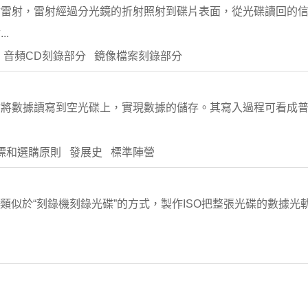
射雷射，雷射經過分光鏡的折射照射到碟片表面，從光碟讀回的
.
 音頻CD刻錄部分 鏡像檔案刻錄部分
射將數據讀寫到空光碟上，實現數據的儲存。其寫入過程可看成
標和選購原則 發展史 標準陣營
技術採用類似於“刻錄機刻錄光碟”的方式，製作ISO把整張光碟的數據