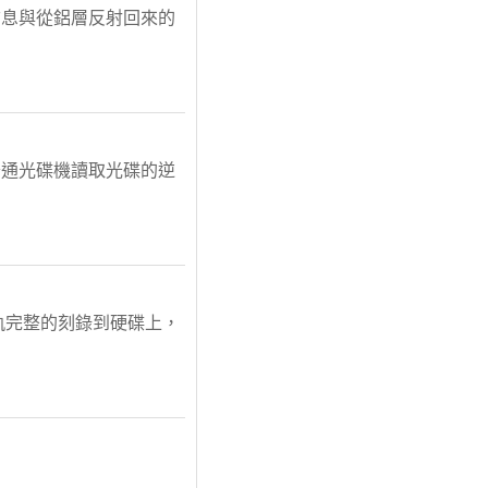
信息與從鋁層反射回來的
普通光碟機讀取光碟的逆
光軌完整的刻錄到硬碟上，