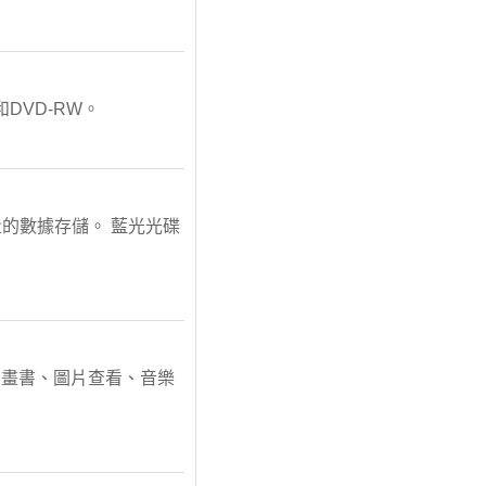
和DVD-RW。
量的數據存儲。 藍光光碟
、漫畫書、圖片查看、音樂