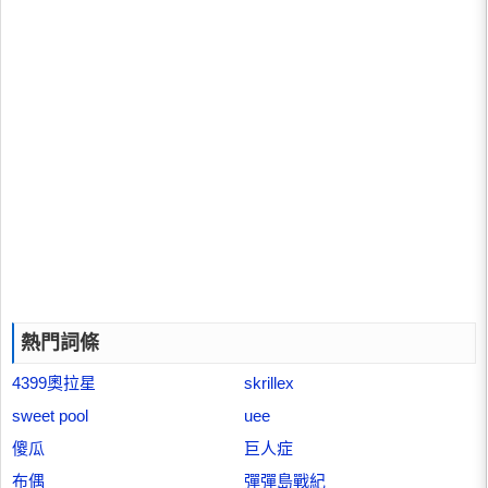
熱門詞條
4399奧拉星
skrillex
sweet pool
uee
傻瓜
巨人症
布偶
彈彈島戰紀