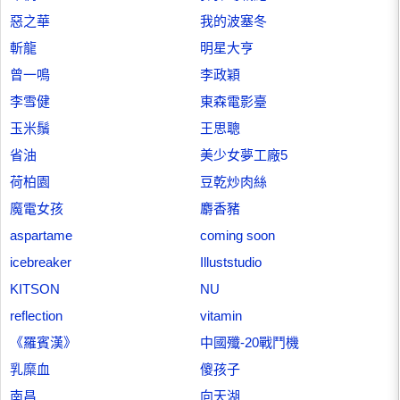
惡之華
我的波塞冬
斬龍
明星大亨
曾一鳴
李政穎
李雪健
東森電影臺
玉米鬚
王思聰
省油
美少女夢工廠5
荷柏園
豆乾炒肉絲
魔電女孩
麝香豬
aspartame
coming soon
icebreaker
Illuststudio
KITSON
NU
reflection
vitamin
《羅賓漢》
中國殲-20戰鬥機
乳糜血
傻孩子
南昌
向天湖