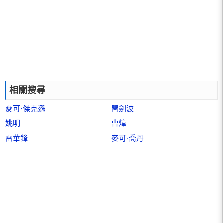
相關搜尋
麥可·傑克遜
閆劍波
姚明
曹煒
雷華鋒
麥可·喬丹