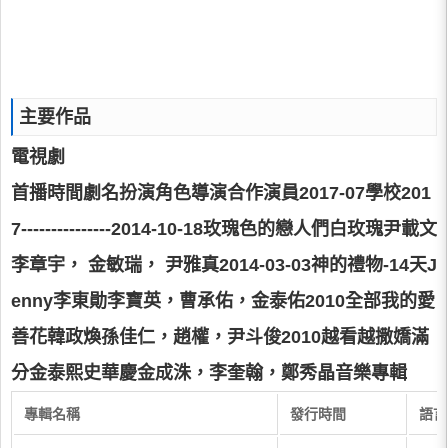
主要作品
電視劇
首播時間劇名扮演角色導演合作演員2017-07學校201
7---------------2014-10-18玫瑰色的戀人們白玫瑰尹載文
李章宇， 金敏瑞， 尹雅真2014-03-03神的禮物-14天J
enny李東勛李寶英，曹承佑，金泰佑2010全部我的愛
善花韓政煥孫佳仁，趙權，尹斗俊2010越看越撒嬌滿
分金泰熙史華慶金成洙，李奎翰，鄭秀晶音樂專輯
專輯名稱
發行時間
語言